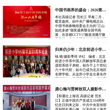
中国书画界的盛会：2026第十届中国书画春晚速写
本社高级记者 范长江 早春二月，
暖意盎然。由中央广播电视总台、
中国书画春晚组委会主办的“江山
如此多娇”颁奖盛典暨全国书画
展，在首都CCTV17频道演播厅隆
重举行。来自全国各地的代表书画
家，艺术界名人共赴这场中国书画
界的盛会。 全…
归来仍少年：北京前进小学“六-五”届60周年纪念
钱 晓/摄影季祥 许矼 编者：北京
前进小学系中国人民解放军原总参
谋部系统子弟校，创办于上个世纪
六十年代初，如今已成为北京地区
名牌学校。从这所小学走出著名作
家毕淑敏、诗词家易青生、书法家
邓春来、民营企业家许矼、新闻
工…
龚心瀚与贾树枚双人摄影作品展在沪举办
【和通社上海讯 高级记者 范长
江】正值中国共产党成立104周年
纪念日到来之际，中共中央宣传部
原副部长龚心瀚，以及中共上海市