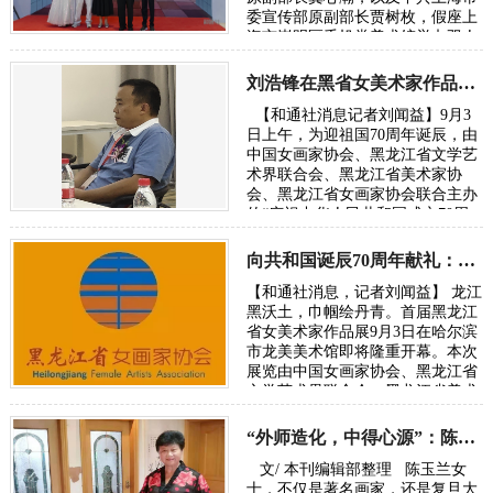
委宣传部原副部长贾树枚，假座上
海市崇明区千帆堂美术馆举办双人
摄影作品展。 龚心瀚，1964年毕业
于上海复旦…
刘浩锋在黑省女美术家作品展畅谈东方文化复兴
【和通社消息记者刘闻益】9月3
日上午，为迎祖国70周年诞辰，由
中国女画家协会、黑龙江省文学艺
术界联合会、黑龙江省美术家协
会、黑龙江省女画家协会联合主办
的“庆祝中华人民共和国成立70周
年一一首届黑龙江省女美术家作品
展”…
向共和国诞辰70周年献礼：黑龙江省女美术家作品展近日开幕
【和通社消息，记者刘闻益】 龙江
黑沃土，巾帼绘丹青。首届黑龙江
省女美术家作品展9月3日在哈尔滨
市龙美美术馆即将隆重开幕。本次
展览由中国女画家协会、黑龙江省
文学艺术界联合会、黑龙江省美术
家协会、黑龙江省女画家协会联合
主…
“外师造化，中得心源”：陈玉兰教授的绘画
文/ 本刊编辑部整理 陈玉兰女
士，不仅是著名画家，还是复旦大