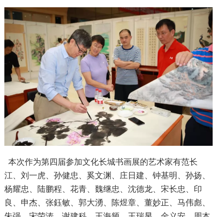
本次作为第四届参加文化长城书画展的艺术家有范长
江、刘一虎、孙健忠、奚文渊、庄日建、钟基明、孙扬、
杨耀忠、陆鹏程、花青、魏继忠、沈德龙、宋长忠、印
良、申杰、张鈺敏、郭大湧、陈煜章、董妙正、马伟彪、
朱强、宋荣涛、谢建科、王海频、王瑞昱、金义安、周本