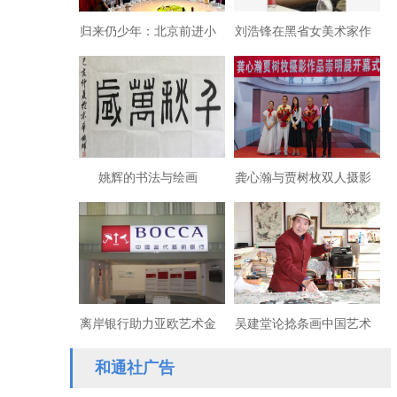
归来仍少年：北京前进小
刘浩锋在黑省女美术家作
学“六-五”届60周年纪念
品展畅谈东方文化复兴
姚辉的书法与绘画
龚心瀚与贾树枚双人摄影
作品展在沪举办
离岸银行助力亚欧艺术金
吴建堂论捻条画中国艺术
融发展
和通社广告