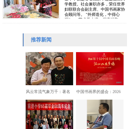
学教授。社会兼职亦多，荣任世界
妇联联合会副主席、中国书画家协
会顾问等。 “外师造化，中得心
源”——艺术无止境，探索进取，
是陈玉兰女士遵循的一…
推荐新闻
风云常流气象万千：著名
中国书画界的盛会：2026
书画篆刻家徐庆华
第十届中国书画春晚速写