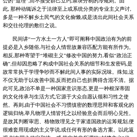
公的“道理”,而不接受群己立约,条块分制的冷规则。由
此, 那种动辄诉之于法律至上或系统分类的专业主义声讨,
多是一种不解乡土民气的文化偷懒,或是淡出此间社会关系
和交往伦理的敷衍之说。
民间讲“一方水土一方人”即可阐释中国政治有为的前
提必是入乡随俗,与社会人情世故兼容匹配方能有所作为。
相反,那种寄望于“堆砌主义”修改中国的努力,看似“政治正
确”,但却因忽略了构成中国社会关系的细节和生发密码,是
故常常执于学理争吵而不解此间人事的实际况味。殊知,这
不仅无助于以改善中国,反而把自己也折腾得含混不清。据
此可见,政治不单是一种国家意识形态,更是一种根深蒂固
的文化传承与生活方式,它源于大众自愿认领和习性之使
然。再则,由于中国社会不习惯缜密的数理思辩和客观化的
逻辑归纳,举凡物理人情皆托之以经验意会而后明心见性。
是故其判断审思、格物致理见之于家道国政的运筹规划,便
很难套用现成的主义学说,或任何有形的备选方案。以此返