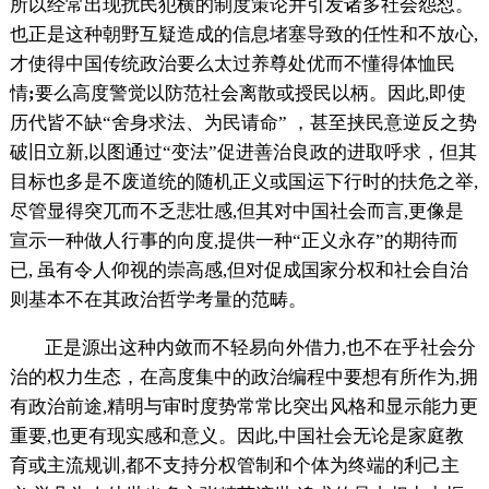
所以经常出现扰民犯横的制度策论并引发诸多社会怨怼。
也正是这种朝野互疑造成的信息堵塞导致的任性和不放心,
才使得中国传统政治要么太过养尊处优而不懂得体恤民
情
;
要么高度警觉以防范社会离散或授民以柄。因此,即使
历代皆不缺“舍身求法、为民请命” ，甚至挟民意逆反之势
破旧立新,以图通过“变法”促进善治良政的进取呼求，但其
目标也多是不废道统的随机正义或国运下行时的扶危之举,
尽管显得突兀而不乏悲壮感,但其对中国社会而言,更像是
宣示一种做人行事的向度,提供一种“正义永存”的期待而
已, 虽有令人仰视的崇高感,但对促成国家分权和社会自治
则基本不在其政治哲学考量的范畴。
正是源出这种内敛而不轻易向外借力,也不在乎社会分
治的权力生态，在高度集中的政治编程中要想有所作为,拥
有政治前途,精明与审时度势常常比突出风格和显示能力更
重要,也更有现实感和意义。因此,中国社会无论是家庭教
育或主流规训,都不支持分权管制和个体为终端的利己主