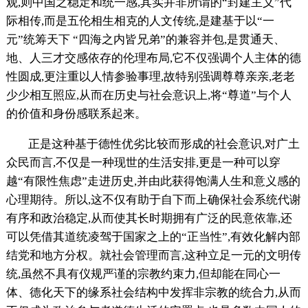
观,则中国之稳定和统一感,其实并非所谓的“封建主义”代
际相传,而是五伦相生相克的人文传统,是建基于以“一
元”统筹天下 “四海之内皆兄弟”的兼容并包,是贯通天、
地、人三才交感依存的伦理布局,它不仅强调个人主体的德
性圆成,更注重以人情参验事理,故特别强调尊尊亲亲,老老
少少相互照应,从而在历史与社会意识上,将“尊道”与个人
的价值和身份感联系起来。
正是这种基于德性优劣比较而形成的社会意识,对广土
众民而言,不仅是一种现世的生活安排,更是一种可以穿
越“有限性焦虑”走进历史,并由此获得饱满人生和意义感的
心理期待。所以,这不仅有助于自下而上确保社会系统代谢
有序和政治稳定,从而使其长时期拥有广泛的民意依靠,还
可以凭借其道统凌驾于国家之上的“正当性”,有效化解内部
结党和地方分权。就社会管理而言,这种立足一元的文明传
统,虽然不具有仪规严谨的宗教约束力,但却能在同心一
体、德化天下的缘系社会结构中发挥非宗教的统合力,从而