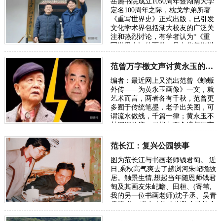
岳麓书院成立1050周年暨湖南大学
定名100周年之际，枕戈学弟所著
《重写世界史》正式出版，已引发
文化学术界包括湖大校友的广泛关
注和热烈讨论，有学者认为“《重
写世界史》的面世，是中华复兴进
程中一次里程碑式的文化觉醒”。
可以说，这…
范曾万字檄文声讨黄永玉的“丑恶灵魂”
编者：最近网上又流出范曾《蝜蝂
外传——为黄永玉画像》一文，就
艺术而言，两者各有千秋，范曾更
多囿于传统笔墨，老子出关图，可
谓流水做线，千篇一律；黄永玉不
甘沉泥传统，寻找中西合璧与语言
的创新，可谓再开新路。从来传统
与现代的代…
范长江：复兴公园轶事
图为范长江与书画老师钱君匋。 近
日,乘秋高气爽去了趟浏河朱屺瞻故
居。触景生情,想起当年随恩师钱君
匋及其画友朱屺瞻、田桓、(寄苇,
我的另一位书画老师)沈子丞、吴青
霞等,曾一道在上海泰兴路市政协合
作大幅书画的事情来,更忆当年发生