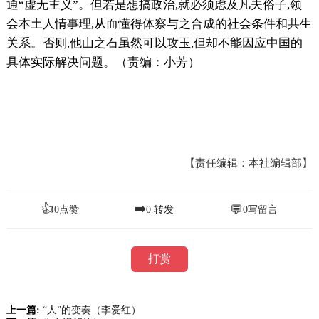
通“虚无主义”。但若是想搞政治,就必须虑及凡夫俗子,领
会本土人情事理,从而懂得体察与之合成的社会条件和共生
关系。否则,他山之石虽然可以攻玉,但却不能因应中国的
具体实际解决问题。（责编：小芳）
【责任编辑：本社编辑部】
👍
➡️
💬
0
点赞
0
转发
0
写留言
打赏
上一篇:
“人”的变奏（李爱红）