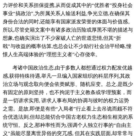
力评价和关系担保提携,从而促成其中的“优胜者”投身社会
事业“搞政治”,为所属关系人输送利益,争光立德,在确保其
身份合法的同时,还能享有国家派发荣誉的体面与价值感。
所以,尽管史籍文案中有诸多政治历险或厚黑不堪的描述与
想象,也确实演出了不少家破人亡的世道悲情,但其“折
戟”与收益的概率估算,也总会让不少励行社会治平经略,憧
憬人生高端体验的“理想主义者”心存侥幸。
考诸中国政治生态,由于多数人都想通过权力配发优越
感,获得特殊待遇,举凡一旦编入国家组织的科层序列,其政
治立场与观念取向便会依类赋形、随机应变。总之,是既少
有固定的原则坚持，也不拘泥于主义教条或学理预案，而
是一切讲求实用, 讲求人事布局的协调与彼时的权力运势
之需。是故,即便是有些“入局者”行止看上去吊诡而颇不符
合优选法则,但却总能切合中国古老权力生态相生相克的系
统守恒。反之,那种率性而为,强调个人独立行事的“自由主
义”虽能尽显离世异俗的突兀感, 但其在实践层面,却常常与