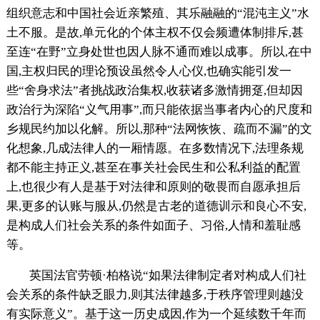
组织意志和中国社会近亲繁殖、其乐融融的“混沌主义”水
土不服。是故,单元化的个体主权不仅会频遭体制排斥,甚
至连“在野”立身处世也因人脉不通而难以成事。所以,在中
国,主权归民的理论预设虽然令人心仪,也确实能引发一
些“舍身求法”者挑战政治集权,收获诸多激情拥趸,但却因
政治行为深陷“义气用事”,而只能依据当事者内心的尺度和
乡规民约加以化解。所以,那种“法网恢恢、疏而不漏”的文
化想象,几成法律人的一厢情愿。在多数情况下,法理条规
都不能主持正义,甚至在事关社会民生和公私利益的配置
上,也很少有人是基于对法律和原则的敬畏而自愿承担后
果,更多的认账与服从,仍然是古老的道德训示和良心不安,
是构成人们社会关系的条件如面子、习俗,人情和羞耻感
等。
英国法官劳顿·柏格说“如果法律制定者对构成人们社
会关系的条件缺乏眼力,则其法律越多,于秩序管理则越没
有实际意义”。基于这一历史成因,作为一个延续数千年而