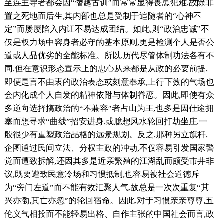
至连主导者都会因“僭越古训”而常常显得畏葸犯难,故除非
置之死地而后生,其内部也总是受制于追随者的“心神不
定”而屡屡陷入内讧不易达成团结。如此,则“政治忠诚”不
仅是权力场中容身者必守的基本原则,更是检测个人是否公
道或人品优劣的全能标准。所以,历代尽管体制功法各有不
同,但在意识形态宣示上的忠心从来都是从政的必要前提,
即便是言不由衷的政治表态或刻意奉承,上行下效的气场也
会内化成个人自发的精神依附与体制眷恋。因此,即使有众
多逆向选择搞政治的“不兼容”者占山为王,也多是因仕途拥
塞而想寻求“曲线”招安进身,或臆想风水轮回打劫坐庄,一
般很少有重塑政治品格的远景规划。反之,那种另立旗杆,
企图通过民间立法、分权主政的冲动,不仅容易引发国家警
觉而遭致拆解,还因其多是近亲繁殖的江湖乱而颇受市井非
议,既要遭致民意冷场和习惯抵制,也容易被社会道德斥
为“旁门左道”而不能有效汇聚人气,故总是一次次重复“其
兴亦渤,其亡亦忽”的轮回宿命。因此,对于习惯亲亲尊尊,五
伦义气相投而不能轻易出格、自作主张的中国社会而言,政