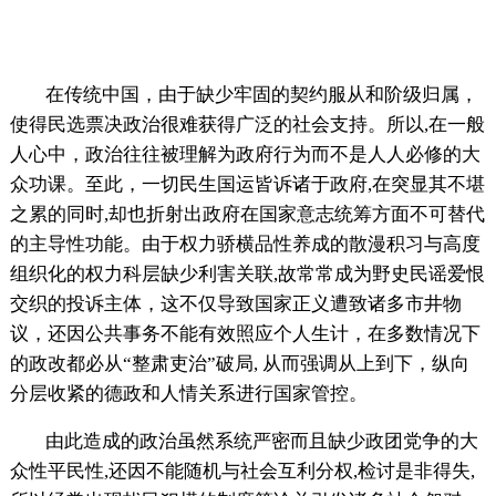
在传统中国，由于缺少牢固的契约服从和阶级归属，
使得民选票决政治很难获得广泛的社会支持。所以,在一般
人心中，政治往往被理解为政府行为而不是人人必修的大
众功课。至此，一切民生国运皆诉诸于政府,在突显其不堪
之累的同时,却也折射出政府在国家意志统筹方面不可替代
的主导性功能。由于权力骄横品性养成的散漫积习与高度
组织化的权力科层缺少利害关联,故常常成为野史民谣爱恨
交织的投诉主体，这不仅导致国家正义遭致诸多市井物
议，还因公共事务不能有效照应个人生计，在多数情况下
的政改都必从“整肃吏治”破局, 从而强调从上到下，纵向
分层收紧的德政和人情关系进行国家管控。
由此造成的政治虽然系统严密而且缺少政团党争的大
众性平民性,还因不能随机与社会互利分权,检讨是非得失,