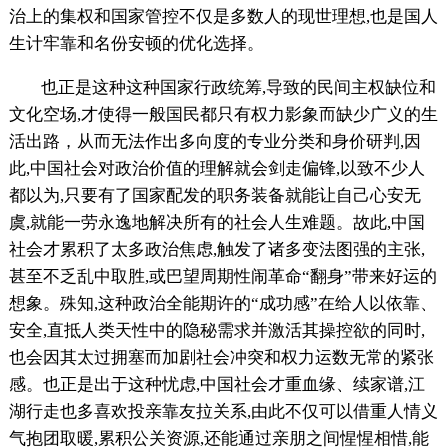
治上的集权和国家管控不仅是多数人的现世理想,也是国人
生计牢靠和名份安顿的优化选择。
也正是这种这种国家行政统筹,导致的民间主权缺位和
文化空场,才使得一般国民都只有权力影象而缺少广义的生
活出路，从而无法作出多向度的专业分类和身价研判,因
此,中国社会对政治价值的理解就会剑走偏锋,以致不少人
都以为,只要有了国家配发的职务装备就能让自己心安无
虞,就能一劳永逸地解决所有的社会人生难题。故此,中国
社会才累积了太多政治焦虑,触发了诸多变法图强的主张,
甚至不乏乱中取胜,或巴望周期性闹革命“翻身”带来好运的
想象。殊知,这种政治全能期许的“成功感”在给人以依靠、
安全,直抵人类天性中的隐秘需求并激活其操控欲的同时,
也会因其太过拥塞而加剧社会冲突和权力运数无常的紧张
感。也正是出于这种忧虑,中国社会才重血缘、续家谱,江
湖行走也多喜欢投亲靠友拉关系,由此不仅可以借重人情义
气抱团取暖,累积公关资源,还能通过亲朋之间惺惺相惜,能