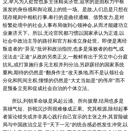
义,举凡为人处世也多主张精英济世,追求的是由权力中枢
派发的身份感和舆论观上的统一场。是故,人们总是只想在
现存规则中相机行事,奉行的是曲径通幽、借势发力,是对
纷繁处境中的社会人事布局做到心领神会,从而才能建功立
业兼济天下。所以,无论官民都习惯以国家承认为正道,以
社会中政治主导的路径和官方标准立身处世。即便是离经
叛道者的“异见”批评和政治指控,也多是落败者的怨气,或
没法走“正途”从政的另类正义,一般鲜有出于另立中心分庭
抗礼,或打算施行多元主权并列分治,另辟蹊径的国家系统
重构,期待的仍然是“翻身作主”改天换地,而不是认领社会
分化和民间主权,憧憬的仍然是“大丈当如是”的伟岸”而不
是预备立宪和促成社会自治的个体立法。
所以,列朝革命纵是风起云涌、所向披靡,结局也多是
英雄气短、折戟沉沙而很难修成正果。究其根源,除却起事
者策论错失或并非真心践行自己宣示的主张之外,其冒险破
局与中国政治立足于“天下一元”的统合感必然发生冲突,以