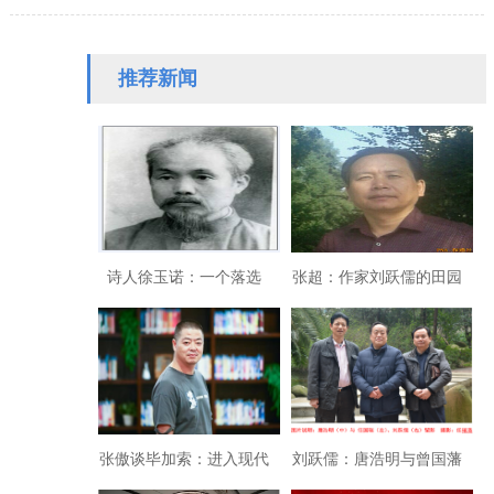
今已在国内外文学期刊上发表中短
篇小说、报告文学及名家…
推荐新闻
诗人徐玉诺：一个落选
张超：作家刘跃儒的田园
的“五.四”文化遗民
吟唱
张傲谈毕加索：进入现代
刘跃儒：唐浩明与曾国藩