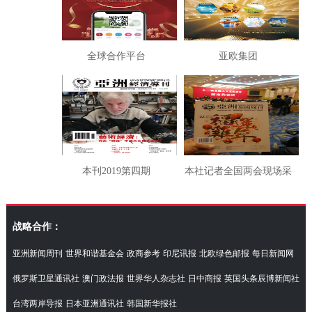
全球合作平台
亚欧集团
本刊2019第四期
本社记者全国两会现场采
访湖南代表团
战略合作：
亚洲新闻周刊
世界和谐基金会
政商参考
印尼讯报
北欧绿色邮报
每日新闻网
俄罗斯卫星通讯社
澳门政法报
世界华人杂志社
日中商报
英国头条辰博新闻社
台湾两岸导报
日本亚洲通讯社
韩国新华报社