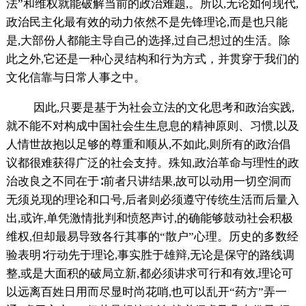
法”和维权就能破解当前的政治难题,。所以,无论如何现代,
政治民主化最有效的动力依然不是先锋理论,而是也只能
是,大部份人都能主导自己的选择,过自己想过的生活。除
此之外,它还是一种心灵结构和行为方式，并贯穿于我们的
文化信靠与日常人事之中。
因此,只要是基于为社会立法的文化思考和政治实践,
就不能不对构成中国社会生生息息的精神原则、习惯,以及
人情世故抱以足够的尊重和顺从,不如此,则所有的政治倡
议都很难获得广泛的社会支持。殊知,政治革命与理性的政
治改良之不同在于∶前者只讲结果,故可以动用一切空洞而
无须兑现的理论和口号,后者则必须遵守传统生活而后量入
出,或许,单凭激情批判和愤怒声讨,的确能够鼓动社会积极
维权,但却最易导致各行其事的“散户”心理。历史的多数经
验表明∶行动先于理论,事实胜于雄辩,无论是保守的路线调
整,或是大面积的破局立新,都必须讲求可行和有效,理论可
以远离百姓日用而尽显时尚花哨,也可以乱开“药方”弄一