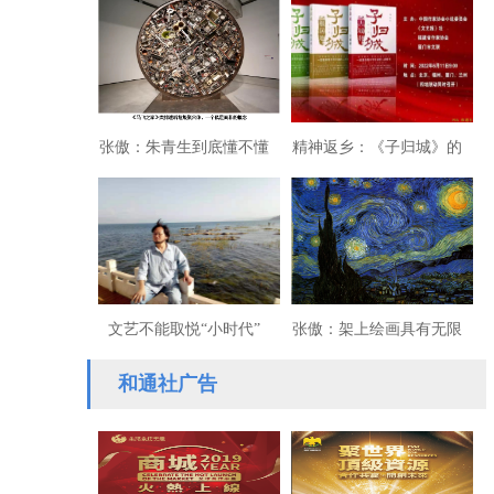
艺术的通路
张傲：朱青生到底懂不懂
精神返乡：《子归城》的
当代艺术？
乡愁书写
文艺不能取悦“小时代”
张傲：架上绘画具有无限
可能
和通社广告