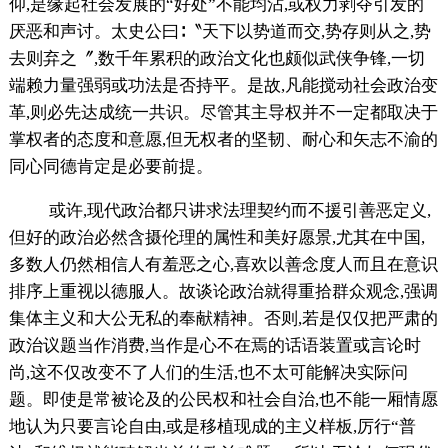
仰,是缘起社会发展的“好处”不能均沾,或权力剥夺引发的
厌恶和声讨。太史公曰∶〝天下以势道而交,势存则从之,势
去则弃之〞,数千年累积的政治文化也颇似武侠争锋,一切
端赖力量强弱或功法是否持平。是故,凡能搅动社会政治变
革,则必先达成统一共识。尽管其主导权并不一定都取决于
掌权者的态度和意愿,但无权者的坚韧、耐心和矢志不渝的
同心同德肯定是必要前提。
或许,现代政治都只讲求法理契约而不援引善恶定义,
但好的政治必然含摄伦理的属性和美好愿景,尤其在中国,
多数人仍然相信人有羞恶之心,喜欢以善念度人而且在意识
排序上重视以德服人。故谈论政治就得重拾群众观念,强调
集体主义和大公无私的奉献精神。否则,若是仅仅把严肃的
政治议题当作消费,当作是心不在焉的话语装置或言论时
尚,这不仅改变不了人们的生活,也不太可能解决实际问
题。即使是常被论及的公民权和社会自治,也不能一厢情愿
地认为只要言论自由,或是移植现成的主义样板,厉行“普