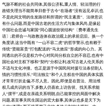
气脉不断的社会共同体,其假公济私,重人情、轻法理的行
政错失理当不能简单归昝于古今“在场者”没有远见卓识,也
不是此间文明的生发路径和所谓的“民主素质”、法律意识
有什么问题,而是中国古老的生活方式与集体风尚,是缘起
中国社会忠诚与家国“同心圆波纹状结构”〔费孝通先生
语〕;君师合一与政教连体在政治观上的承前启后。换一个
角度讲,这当中既有 “一山不容二虎”的哲学警示,也有赖于
传统“贤能富贵”打包配送的“马太效应”形成的向心力。其
间透出的不仅是权力中心对民间分权自立的不容忍,也有中
国社会对主权下移和“契约”分权让利,改写古老人伦关系的
不适与文化冲撞。也正是源于中国民间对援引法条切割人
情的习惯性排斥,“司法独立”和个人主权在中国的具体实践
才常常打折走偏,不尽人意。因此,即便是在普法、用法维
权几成共识的当下,多数人仍喜欢上访告状、找关系求能
人“摆平”,或是在亲疏关系明朗,自己能掌控的局面中解决
问题,甚至事关民生国运的宏大叙事,其体认也多是天下为