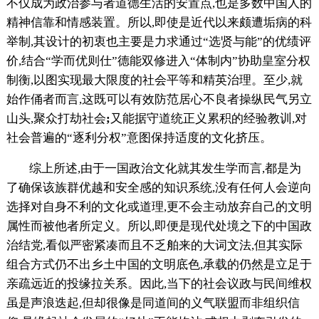
不仅成为政治参与者道德生活的安置点,也是多数中国人的
精神信靠和情感装置。所以,即使是近代以来颇遭垢病的科
举制,其设计的初衷也主要是力求通过“选贤与能”的优绩评
价,结合“学而优则仕”德能双修进入“体制内”协助皇室分权
制衡,以图实现最大限度的社会平等和精英治理。至少,就
始作俑者而言,这既可以有效防范居心不良者操纵民气另立
山头,聚众打劫社会
;
又能据守道统正义累积的经验教训,对
社会普遍的“逐利分权”意图保持适度的文化挤压。
综上所述,由于一国政治文化就其发生学而言,都是为
了确保该族群优越和安全感的知识系统,没有任何人会逆向
选择对自身不利的文化或道理,更不会主动放弃自己的文明
属性而被他者所定义。所以,即便是现代处境之下的中国政
治结党,看似严密紧凑而且不乏舶来的大词文法,但其实际
组合方式仍不出乡土中国的文明底色,承载的仍然是立足于
亲疏远近的投缘拉关系。因此,当下的社会议政与民间维权
虽是声浪迭起,但却很像是同道间的义气联盟而非组织信