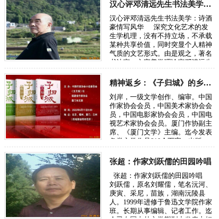
在…
汉心评邓清远先生书法美学：诗酒豪情写风华
汉心评邓清远先生书法美学：诗酒
豪情写风华 深究文化艺术的发
生学机理，没有不持立场，不承载
某种共享价值，同时突显个人精神
气质的文艺形式。由是观之，著名
书法家、文字美学理论家邓清远先
生，当属引经据典“说文解字”…
精神返乡：《子归城》的乡愁书写
刘岸，一级文学创作、编审。中国
作家协会会员，中国美术家协会会
员，中国电影家协会会员，中国电
视艺术家协会会员。厦门作协副主
席、《厦门文学》主编。迄今发表
各类文学作品810余万字，出版
《子归城》《小说家的技巧》等著
作20部，影…
张超：作家刘跃儒的田园吟唱
张超：作家刘跃儒的田园吟唱
刘跃儒，原名刘耀儒，笔名沅河、
庚寅、采尼，苗族，湖南沅陵县
人。1999年进修于鲁迅文学院作家
班。长期从事编辑、记者工作。迄