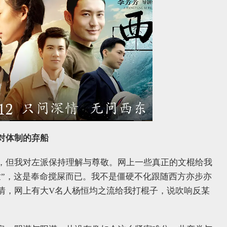
对体制的弃船
，但我对左派保持理解与尊敬。网上一些真正的文棍给我
世”，这是奉命搅屎而已。我不是僵硬不化跟随西方亦步亦
情，网上有大V名人杨恒均之流给我打棍子，说吹响反某