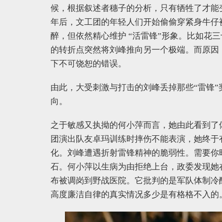
候，根据叙述者穗子的分析，只有牺牲了才能变
年后，文工团的年轻人们开始偷偷穿紧身牛仔
醉，但依然精心维护 “活雷锋”形象。比如花
的转折点突然将刘峰推向另一个极端。而原因
下不可饶恕的错误。
由此，大受刺激与打击的刘峰丢掉那些“雷锋”
向。
之于敏感又执拗的何小萍而言，她由此看到了
团演出队友卓玛训练时摔伤不能表演，她终于
化。刘峰遭遇折射雷锋精神的脆弱性。需要你
石。何小萍以生病为由拒绝上台，政委发现她
布被调岗到野战医院。它批判的是军队体制冷
高度廉洁自律的真实情况多少是有格格不入的