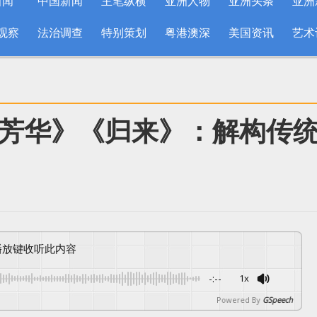
新闻
中国新闻
主笔纵横
亚洲人物
亚洲头条
亚洲
观察
法治调查
特别策划
粤港澳深
美国资讯
艺术
芳华》《归来》：解构传
按播放键收听此内容
-:--
1x
Powered By
GSpeech