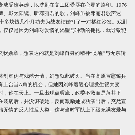
成受难英雄，以洗刷在文工团受辱在心灵的烙印。1976
裤、戴太阳镜、听邓丽君的歌，刘峰虽被邓丽君歌声迷
三十多块钱几个月功夫为战友结婚打了一对橘红沙发。戏剧
，仅仅是因为刘峰对爱情的渴望与冲动的拥抱，就导致犯
奖状勋章，想表达的就是刘峰自身的精神“觉醒”与无奈转
体制虚伪与残酷无情，幻想就此破灭。当在高原宣慰骑兵
有上台当A角的机会，但她因刘峰遭遇心理发生很大变
时，你在天上。一旦出现点瑕疵，政委不救而是落井下
在装病后，并没识破她，反而激励她成功演出后，突然宣
酷无情的反人性反人类。这与当时军队上下级充满友爱与
。