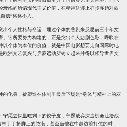
经历了解构主义的极致后滑入了价值虚无主义困境。而他
经衰竭的所谓现代主义价值，在精神轨迹上亦步亦趋对西
自信”格格不入。
突出个人性格与命运，通过个体的悲剧来反思前三十年文
害。它所要努力构建的，正是突出个人悲剧色彩，呼唤在
种以个体为本位的价值，就是中国电影想要走向国际时电
是欧洲文艺复兴与启蒙运动所树立起来并得以领导世界文
神的化身，被塑造在体制里最后下场是“身体与精神上的双
：宁愿去锅里吃剩下的饺子皮，宁愿放弃深造机会让给战
愿替林丁丁挤脚上的脓疱，甚至当他在中越边境打仗的时