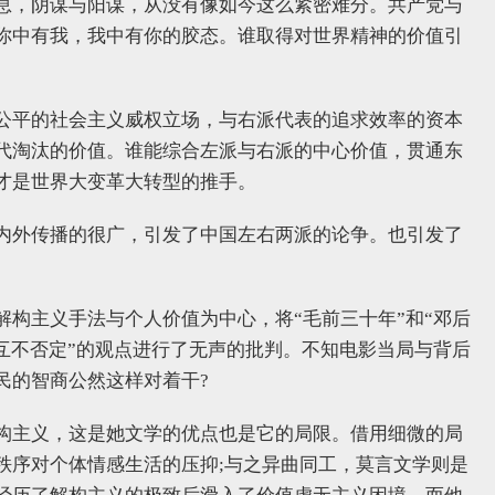
息，阴谋与阳谋，从没有像如今这么紧密难分。共产党与
你中有我，我中有你的胶态。谁取得对世界精神的价值引
。
公平的社会主义威权立场，与右派代表的追求效率的资本
代淘汰的价值。谁能综合左派与右派的中心价值，贯通东
才是世界大变革大转型的推手。
内外传播的很广，引发了中国左右两派的论争。也引发了
构主义手法与个人价值为中心，将“毛前三十年”和“邓后
互不否定”的观点进行了无声的批判。不知电影当局与背后
民的智商公然这样对着干?
构主义，这是她文学的优点也是它的局限。借用细微的局
秩序对个体情感生活的压抑;与之异曲同工，莫言文学则是