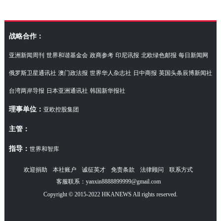
访湖南代表团
战略合作：
亚洲新闻周刊
世界和谐基金会
政商参考
印尼讯报
北欧绿色邮报
每日新闻网
俄罗斯卫星通讯社
澳门政法报
世界华人杂志社
日中商报
英国头条辰博新闻社
台湾两岸导报
日本亚洲通讯社
韩国新华报社
理事单位：
亚欧控股集团
主管：
指导：
世界和智库
欢迎捐助
本社账户
诚征英才
免责条款
法律顾问
联系方式
客服联系：yanxin8888899999@gmail.com
Copyright © 2015-2022 HKANEWS All rights reserved.