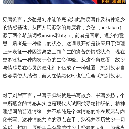
毋庸赘言，乡愁是刘岸能够完成如此跨度写作及精神返乡
的情感基础。从西方词源学的角度看，乡愁（nostalgia）
源于两个希腊词根nostos和algia，前者是回家、返乡的意
思，后者是一种痛苦的状态。这词最开始是被应用于病理
上来表征一种因远离故土而产生的痛苦的情感状态，现在
更多泛指一种内发于心的生命体验。从这个角度看，故乡
与情感是在心灵的催化剂下达成了一种融通，想到故乡自
然容易使人感伤，而人在情绪化时也往往会联想到故乡。
对于刘岸而言，书写子归城就是书写故乡、书写乡愁，个
中所蕴含的情感其实也是现代人试图找寻精神皈依、精神
理想国的普遍情绪，并不单纯是个体情感的外在展露与内
化书写。这种情感共鸣的源点在于，熟视并亲历故乡一切
落后、封闭、原始等具有异质性乡土经验的人们，为远离