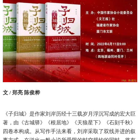
文 / 郑亮 陈俊桦
《子归城》是作家刘岸历经十三载岁月浮沉写成的宏大巨
著，由《古城驿》《根居地》《天狼星下》《石刻千秋》
四卷本构成。从写作手法来看，刘岸采取了双线并进的叙