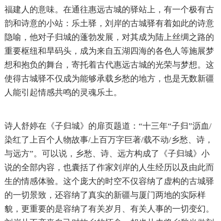
福建人的意味。在通往惠远古城的驿站上，有一个极有古
韵和诗意的小站：乐土驿，刘岸的古城驿有着如此的诗意
隐喻，他对子归城的蓬勃发展，对其成为陆上丝绸之路的
重要枢纽和旱码头，成为来自五湖四海的各色人等施展梦
想和抱负的舞台，寄托着古代惠远古城的光荣与梦想。这
使得古城驿不仅成为能够承载乡愁的地方，也是无数新疆
人能引起情感共鸣的灵魂乐土。
诗人舒婷在《子归城》的扉页题道：“十三年“子归”沥血/
染红了上百个人物故事/上百万字巨著/载不动/乡愁、诗，
与远方”。可以说，乡愁、诗、远方构成了《子归城》小
说的全部内容，也囊括了作家刘岸的人生经历以及由此而
生的情感体验。这个庞大的时空不仅容纳了虚构的古城驿
的一切景致，还容纳了真实的新疆与厦门两地的实际样
貌，更重要的是容纳了有关岁月、有关人事的一切变幻。