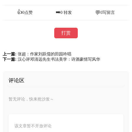
👍
➡️
💬
0
点赞
0
转发
0
写留言
打赏
上一篇:
张超：作家刘跃儒的田园吟唱
下一篇:
汉心评邓清远先生书法美学：诗酒豪情写风华
评论区
暂无评论，快来抢沙发～
该文章暂不开放评论