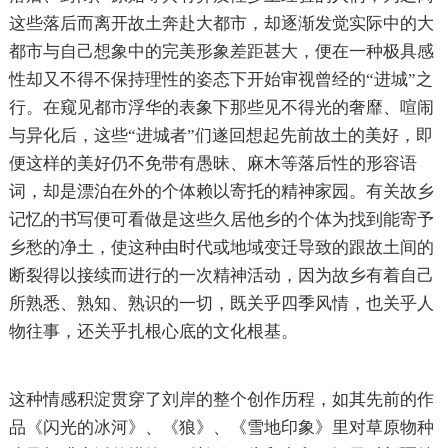
这些落后而离开故土奔赴大都市，却逐渐发觉实际中的大
都市与自己想象中的完美形象差距甚大，便在一种极具感
性却又不得不保持理性的姿态下开始审视曾经的“进城”之
行。在窥见都市浮华的表象下那些见不得光的奢靡、喧闹
与异化后，这些“进城者”们遂回想起先前故土的美好，即
便这样的美好仍不免带有愚昧、麻木等落后性的形容语
词，却是漂泊在外的个体赖以寄托的精神家园。有关故乡
记忆的书写便可看做是这些久居他乡的个体为找到能寄予
乡愁的净土，使这种由时代或地域变迁导致的跟故土间的
断裂得以接续而进行的一次精神活动，因为故乡有着自己
所熟悉、熟知、熟识的一切，既关乎四季风情，也关乎人
物往事，还关乎扎根心底的文化根基。
这种情感积淀贯穿了刘岸的整个创作历程，如其先前的作
品《闪光的冰河》、《狼》、《雪地印象》里对草原物种