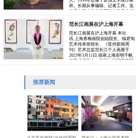
人。1999年进修于鲁迅文学院作家
班。长期从事编辑、记者工作。迄
今已在国内外文学期刊上发表中短
篇小说、报告文学及名家…
范长江画展在沪上海开幕
范长江画展在沪上海开幕 本社
讯 上海香梅画院创始院长、钱君匋
艺术传承馆馆长、《亚州新闻周
刊》艺术总监范长江个人画展于
2023年3月11日,假座上海崇明千帆
堂美术馆举办。画展在崇明萨克斯
乐队伴奏下隆重开幕! 原嘉定区…
推荐新闻
从文艺史把脉“当代中国的
范长江：上海云间美术馆