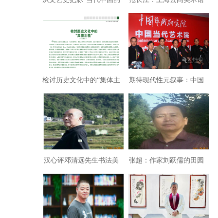
世界性文艺复兴”
一瞥
检讨历史文化中的“集体主
期待现代性元叙事：中国
义” （汉心）
当代艺术40年是一部抄袭
史？（朱其）
汉心评邓清远先生书法美
张超：作家刘跃儒的田园
学：诗酒豪情写风华
吟唱