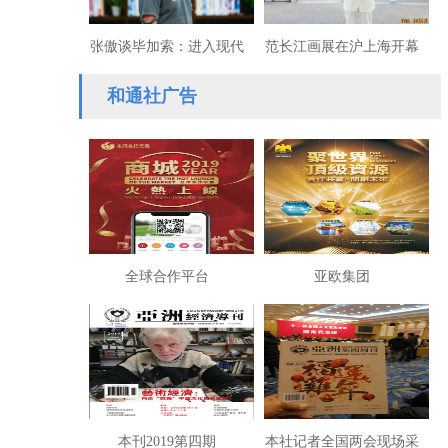
张傲谈毕加索：进入现代
范长江画展在沪上海开幕
艺术的通路
和通社广告
全球合作平台
亚欧集团
本刊2019第四期
本社记者全国两会现场采