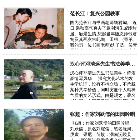
甘沉泥传统，寻找中西合璧与语言
的创新，可谓再开新路。从来传统
与现代的代…
范长江：复兴公园轶事
图为范长江与书画老师钱君匋。 近
日,乘秋高气爽去了趟浏河朱屺瞻故
居。触景生情,想起当年随恩师钱君
匋及其画友朱屺瞻、田桓、(寄苇,
我的另一位书画老师)沈子丞、吴青
霞等,曾一道在上海泰兴路市政协合
作大幅书画的事情来,更忆当年发生
在…
汉心评邓清远先生书法美学：诗酒豪情写风华
汉心评邓清远先生书法美学：诗酒
豪情写风华 深究文化艺术的发
生学机理，没有不持立场，不承载
某种共享价值，同时突显个人精神
气质的文艺形式。由是观之，著名
书法家、文字美学理论家邓清远先
生，当属引经据典“说文解字”…
张超：作家刘跃儒的田园吟唱
张超：作家刘跃儒的田园吟唱
刘跃儒，原名刘耀儒，笔名沅河、
庚寅、采尼，苗族，湖南沅陵县