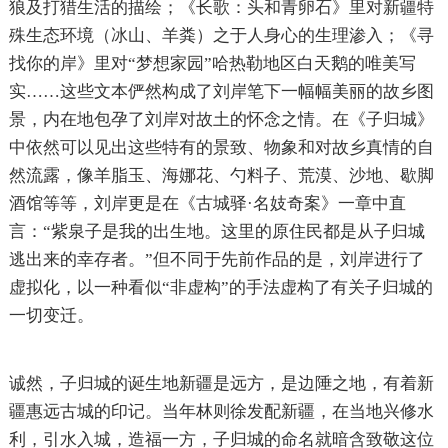
狼及打猎生活的描绘；《长歌：头和青卵石》里对新疆特
殊生态环境（冰山、羊粪）之于人身心的生理渗入；《寻
找你的岸》里对“梦想家园”哈热勒地区白天鹅的唯美写
实……这些文本俨然构成了刘岸笔下一幅幅美丽的故乡图
景，内在地包孕了刘岸对故土的怀念之情。在《子归城》
中依然可以见出这些特有的景致、物象和对故乡真情的自
然流露，像羊脂玉、海娜花、勺料子、荒漠、沙地、歇脚
酒馆等等，刘岸更是在《古城驿·名妓奇案》一章中直
言：“紫泉子是我的出生地。这里的原住民都是从子归城
逃出来的幸存者。”但不同于先前作品的是，刘岸进行了
虚拟化，以一种看似“非虚构”的手法虚构了有关子归城的
一切变迁。
诚然，子归城的诞生地新疆是远方，是边陲之地，有着新
疆惠远古城的印记。当年林则徐发配新疆，在当地兴修水
利，引水入城，造福一方，子归城的命名就暗含致敬这位