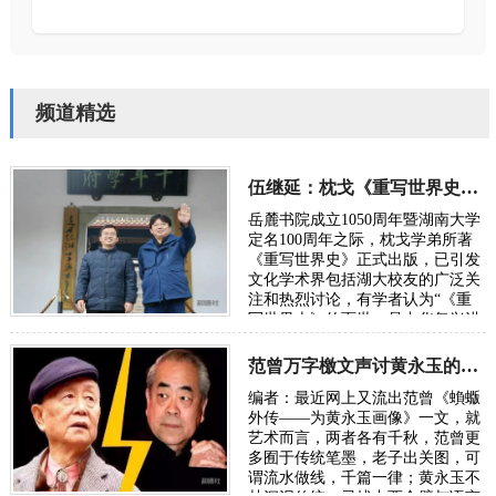
频道精选
伍继延：枕戈《重写世界史》献礼湖大百周年校庆
岳麓书院成立1050周年暨湖南大学
定名100周年之际，枕戈学弟所著
《重写世界史》正式出版，已引发
文化学术界包括湖大校友的广泛关
注和热烈讨论，有学者认为“《重
写世界史》的面世，是中华复兴进
程中一次里程碑式的文化觉醒”。
可以说，这…
范曾万字檄文声讨黄永玉的“丑恶灵魂”
编者：最近网上又流出范曾《蝜蝂
外传——为黄永玉画像》一文，就
艺术而言，两者各有千秋，范曾更
多囿于传统笔墨，老子出关图，可
谓流水做线，千篇一律；黄永玉不