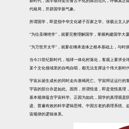
新时代，国学亟待走出食古不化的陈旧范式，呼唤真正
代格局，开辟国学新气象。
所谓国学，即是指中华文化诸子百家之学。张载云文人的
“
为往圣继绝学”，就要完整理解国学，掌握构建国学大
“
为万世开太平”，就要在继承道体之根本基础上，与时
当今
21
世纪新时代，地球一体化村落化，客观上要求全
某个文化领域里的自鸣自唱，都无法支撑这个伟大新时
宇宙从诞生成长的同时走向衰竭死亡。宇宙辩证运行的
宇宙的部分亦是如此。因而，所谓悟道，即是觉悟真理
基本规律蕴含宇宙科学。正因为如此，国学的真理观是
迹、普遍有效的科学逻辑思维。中国古老的易理系统、
宙规律的逻辑体系。