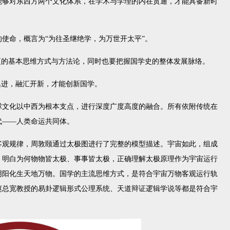
能够对东西方两个文化体系，在学术与学理的内在贯通，才能具备新时
使命，概言为“为往圣继绝学，为万世开太平”。
厦的基本思维方式与方法论，同时也要把握国学史的整体发展脉络。
俱进，融汇开新，才能创新国学。
球文化以中西为根本支点，进行深度广度高度的融合。所有依附传统在
代——人类命运共同体。
客观规律，周敦颐通过太极图进行了完整的模型描述。宇宙如此，组成
，明白为何物物皆太极、事事皆太极，正确理解太极原理作为宇宙运行
阴阳化生天地万物。国学的主流思维方式，是符合宇宙万物客观运行轨
赵总宽教授的易卦逻辑形式公理系统、天道辩证逻辑学说等都是符合宇