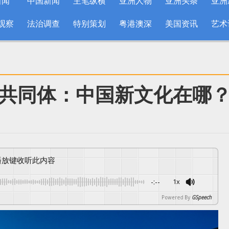
新闻
中国新闻
主笔纵横
亚洲人物
亚洲头条
亚洲
观察
法治调查
特别策划
粤港澳深
美国资讯
艺术
共同体：中国新文化在哪
按播放键收听此内容
-:--
1x
Powered By
GSpeech