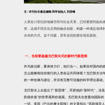
文
/
本刊社长兼总编辑
和学创始人
刘浩锋
人类在
21
世纪的地缘空间与社会关系，已经紧密到如此
突，达成不同文化文明的融合创新，构建一种满足地球
永存的方式。这个问题，异常迫切的摆在现实面前。
一、当前要超越戈巴契夫式的新时代新思维
作为政治家，要身体力行，知行合一。如果你对国内的
怎么能够相信你推行的人类命运共同体呢？戈巴契夫当年
的一种伎俩与虚论，并没有完整可信服的科学理论基础
戈巴契夫上台提出了“新思维”，开辟他的“新时代”，
阶级价值”的世界观和价值观。戈巴契夫在曾轰动国际的
一切。美国《巴尔的摩太阳报》的文章指出
,
“
苏联领导人