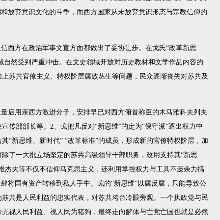
糊和放弃意识文化的斗争，而西方国家从未放弃意识形态与宗教信仰的
取信西方在政治军事文宣方面都做出了妥协让步。在戈氏“改革新思
领域自然受到严重冲击。在文史领域开放对历史教材和文学作品内容的
加上苏共官僚主义、特权阶层腐败丛生等问题，民众逐渐丧失对苏共及
大量启用亲西方激进分子，安排早已对西方俯首称臣的木马雅科夫列夫
央宣传部部长等。
2
、戈把凡反对
“
新思维
”
的定为
“
保守派
”
逐出权力中
合其
“
新思维、新时代
” “
改革标准
”
的成员，形成新的官僚特权阶层，加
解除了一大批立场坚定的苏共高级领导干部职务，改用支持其
“
新思
维杰夫等不仅不信仰马克思主义，还利用掌控权力与工具不遗余力搞
大肆将国有资产转移到私人手中。戈的“新思维”以腐反腐，只能导致公
为苏共是人民利益的忠实代表，对苏共垮台冷眼旁观。一个执政党与民
铃无视人民利益、视人民为猪狗，最终走向解体与亡党亡国也就是必然