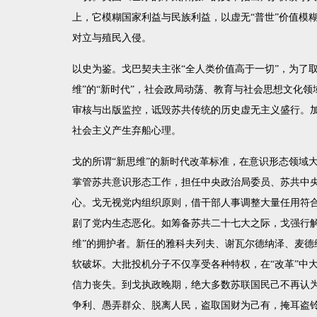
上，它模糊国家利益与民族利益，以虚无
“
普世
”
价值模
对立与殖民入侵。
以史为鉴。戈巴契夫主张“全人类价值高于一切”，为了
维”的“新时代”，社会政局动荡、教育与社会思想文化
审核与出版监控，诋毁苏共传统的历史虚无主义盛行。
社会主义产生弃船心理。
戈的所谓“新思维”的新时代改革标准，在意识形态领域
掌管苏共意识形态工作，担任中央政治局委员、苏共中
心。戈无视党内组织原则，借干部人事调整大量任用符
剧了党内生态恶化。如筹备苏共二十七大之际，戈强行
维
”
的拥护者。新任的雅科夫列夫、谢瓦尔德纳泽、麦德
软破坏。大批投机分子不仅享受各种特权，在“改革”中
信力丧失。到戈执政晚期，绝大多数苏联国民己不再认
争利、愚弄群众、脱离人民，盗取国财为己有，掩耳盗