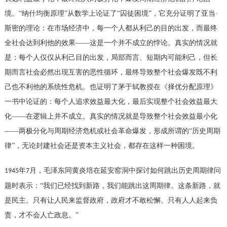
境。“纳什均衡原理”从数学上论证了“囚徒困境”，它充分证明了亚当·
斯密的理论：在市场经济中，每一个人都从利己的目的出发，而最终
全社会达到利他的效果——这是一个并不成立的悖论。真实的情况就
是：每个人仅仅从利己目的出发，局部而言、短期内可能利己，但长
期而言社会必然出现互害的恶性循环，最终导致整个社会爆发既不利
己也不利他的系统性危机。也证明了茅于轼教授在《择优分配原理》
一书中论证的：每个人追求效益最大化，最后实现整个社会效益最大
化——在逻辑上并不成立。真实的情况就是导致整个社会效益最小化
——两极分化与周期经济危机或社会革命爆发，形成所谓的“历史周期
律”，无论封建社会还是资本主义社会，都存在这样一种困境。
年
月，毛泽东同黄炎培在延安窑洞中探讨如何跳出历史周期律问
1945
7
题时表示：“我们已经找到新路，我们能跳出这周期律。这条新路，就
是民主。只有让人民来监督政府，政府才不敢松懈。只有人人起来负
责，才不会人亡政息。”