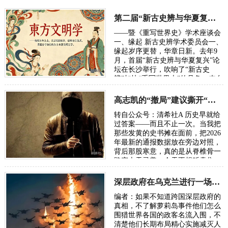
第二届“新古史辨与华夏复兴”学术研讨会定于10月长沙举行
——暨《重写世界史》学术座谈会
一、缘起 新古史辨学术委员会一、
缘起岁序更替，华章日新。去年9
月，首届“新古史辨与华夏复兴”论
坛在长沙举行，吹响了“新古史
辨”加快“重写世界史”的号角。来自
五湖四海的朋友，汇聚各方智慧，
在反思百年“…
高志凯的“撤局”建议撕开“以夷灭华”的百年剧本
转自公众号：清希社A 历史早就给
过答案——而且不止一次。当我把
那些发黄的史书摊在面前，把2026
年最新的通报数据放在旁边对照，
背后那股寒意，真的是从脊椎骨一
路窜上天灵盖。今天不想贩卖焦
虑，我只想把账本翻开，一笔一笔
算清楚。因为…
深层政府在乌克兰进行一场“地狱级大实验”，骗了全世界
编者：如果不知道跨国深层政府的
真相，不了解萝莉岛事件他们怎么
围猎世界各国的政客名流入围，不
清楚他们长期布局精心实施减灭人