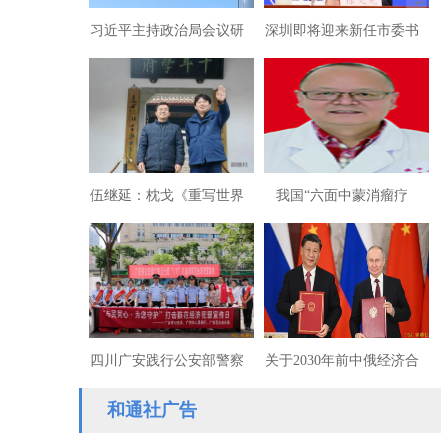
习近平主持政治局会议研
深圳即将迎来新任市委书
究2026经济工作审议依法
记徐文光
治国条例
伍继延：枕戈《重写世界
我国“六面中蒙消瘤疗
史》献礼湖大百周年校庆
法”研发组张志明组长
四川广安践行公安部警察
关于2030年前中俄经济合
应习惯在“镜头”下执法
作重点方向发展规划的联
和通社广告