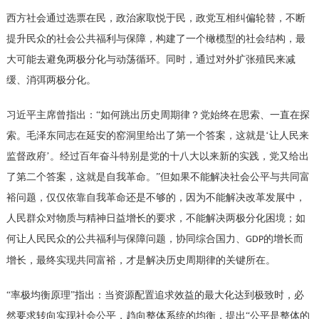
西方社会通过选票在民，政治家取悦于民，政党互相纠偏轮替，不断
提升民众的社会公共福利与保障，构建了一个橄榄型的社会结构，最
大可能去避免两极分化与动荡循环。同时，通过对外扩张殖民来减
缓、消弭两极分化。
习近平主席
曾
指出：
“如何跳出历史周期律？党始终在思索、一直在探
索。毛泽东同志在延安的窑洞里给出了第一个答案，这就是‘让人民来
监督政府’。经过百年奋斗特别是党的十八大以来新的实践，党又给出
了第二个答案，这就是自我革命。”但如果不能解决社会公平与共同富
裕问题，仅仅依靠自我革命还是不够的，因为不能解决改革发展中，
人民群众对物质与精神日益增长的要求，不能解决两极分化困境；如
何让人民民众的公共福利与保障问题，协同综合国力、
的增长而
GDP
增长，最终实现共同富裕，才是解决历史周期律的关键所在。
“率极均衡原理”指出：当资源配置追求效益的最大化达到极致时，必
然要求转向实现社会公平，趋向整体系统的均衡，提出“公平是整体的