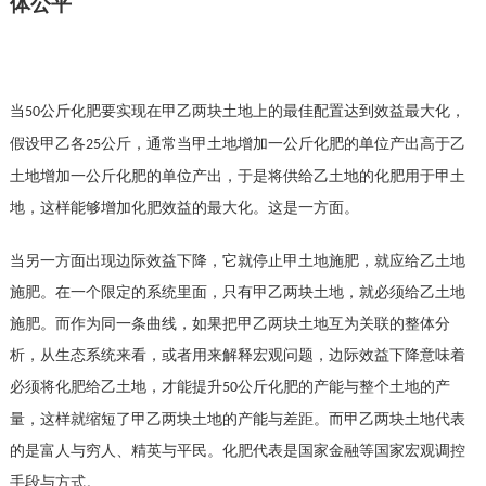
体公平
当
公斤化肥要实现在甲乙两块土地上的最佳配置达到效益最大化，
50
假设甲乙各
公斤，通常当甲土地增加一公斤化肥的单位产出高于乙
25
土地增加一公斤化肥的单位产出，于是将供给乙土地的化肥用于甲土
地，这样能够增加化肥效益的最大化。这是一方面。
当另一方面出现边际效益下降，它就停止甲土地施肥，就应给乙土地
施肥。在一个限定的系统里面，只有甲乙两块土地，就必须给乙土地
施肥。而作为同一条曲线，如果把甲乙两块土地互为关联的整体分
析，从生态系统来看，或者用来解释宏观问题，边际效益下降意味着
必须将化肥给乙土地，才能提升
公斤化肥的产能与整个土地的产
50
量，这样就缩短了甲乙两块土地的产能与差距。而甲乙两块土地代表
的是富人与穷人、精英与平民。化肥代表是国家金融等国家宏观调控
手段与方式。