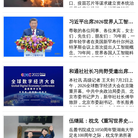
口、疫苗芯片等谋求建立资本统治
世界秩序的设想，你就不了解世
界，也无从了解俄乌战争。所谓五
眼联盟国家…
习近平出席2026世界人工智能大会呼吁携手构建公正合理的全球人工智能治理体系
尊敬的各位同事、各位来宾，女士
们，先生们，朋友们： 70年前，一
群年轻学者在美国新罕布什尔州达
特茅斯会议上首次提出人工智能概
念。70年间，世界各国人工智能科
学家和研发者不断在未知中求索、
在曲折中前行、在坚守中突破。70
年后，…
和通社社长习尚野受邀出席2026年全球数字经济大会
本社讯 高级记者 王天剑 7月2日上
午，2026全球数字经济大会在京隆
重开幕。中共中央政治局委员、北
京市委书记尹力，新华社社长傅华
致辞，北京市委副书记、市长殷勇
主持开幕式。此外，中央网信办副
主任、国家网信办副主任王京涛，
国家发…
伍继延：枕戈《重写世界史》献礼湖大百周年校庆
岳麓书院成立1050周年暨湖南大学
定名100周年之际，枕戈学弟所著