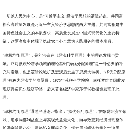
一切以人民为中心，是
“
习近平
主义
”
经济
学
思想的逻辑起点。共同富
裕和高质量发展是习近平
主义
经济
学
思想的两大主题。共同富裕是中
国特色社会主义的本质要求，高质量发展是中国式现代化的重要特
征，这两者集中体现了执政党全心全意为人民服务的根本宗旨。
“率极均衡原理”，是刘浩锋在《经济科学原理》中的理论发现与贡
献。它对微观经济学领域的理论基础“择优分配原理”是一种必要的补
充与发展，也是逻辑论域扩及宏观后发生了思想大转折。“择优分配原
理”被称为经济学的脊梁骨，
年苏联科学院院士康托罗维奇因此发
1975
现获得诺贝尔经济学奖！后来著名经济学家茅于轼教授也发现了此
理。
“率极均衡原理”通过严谨论证指出：“择优分配原理”，在微观经济学领
域，追求局部利益至上与实现效益最大化，而导致宏观经济出现整体
长远利益最小化，最终陷入两极分化，爆发周期经济危机的悖论困