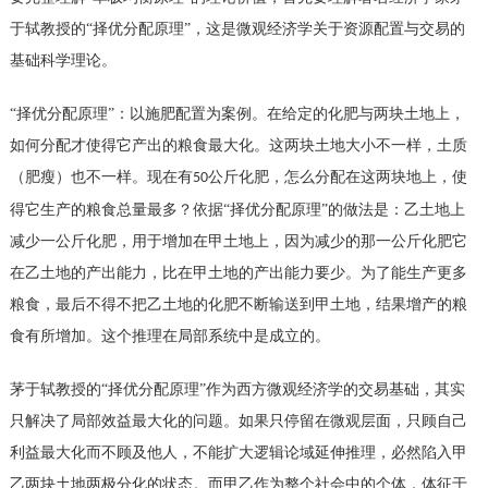
于轼教授的
“择优分配原理”，这是微观经济学关于资源配置与交易的
基础科学理论。
“择优分配原理”：以施肥配置为案例。在给定的化肥与两块土地上，
如何分配才使得它产出的粮食最大化。这两块土地大小不一样，土质
（肥瘦）也不一样。现在有
公斤化肥，怎么分配在这两块地上，使
50
得它生产的粮食总量最多？依据“择优分配原理”的做法是：乙土地上
减少一公斤化肥，用于增加在甲土地上，因为减少的那一公斤化肥它
在乙土地的产出能力，比在甲土地的产出能力要少。为了能生产更多
粮食，最后不得不把乙土地的化肥不断输送到甲土地，结果增产的粮
食有所增加。这个推理在局部系统中是成立的。
茅于轼教授的
“择优分配原理”作为西方微观经济学的交易基础，其实
只解决了局部效益最大化的问题。如果只停留在微观层面，只顾自己
利益最大化而不顾及他人，不能扩大逻辑论域延伸推理，必然陷入甲
乙两块土地两极分化的状态。而甲乙作为整个社会中的个体，体征于