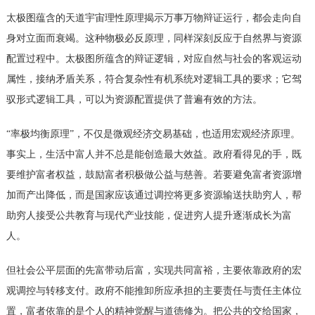
太极图蕴含的天道宇宙理性原理揭示万事万物辩证运行，都会走向自
身对立面而衰竭。这种物极必反原理，同样深刻反应于自然界与资源
配置过程中。太极图所蕴含的辩证逻辑，对应自然与社会的客观运动
属性，接纳矛盾关系，符合复杂性有机系统对逻辑工具的要求；它驾
驭形式逻辑工具，可以为资源配置提供了普遍有效的方法。
“率极均衡原理”，不仅是微观经济交易基础，也适用宏观经济原理。
事实上，生活中富人并不总是能创造最大效益。政府看得见的手，既
要维护富者权益，鼓励富者积极做公益与慈善。若要避免富者资源增
加而产出降低，而是国家应该通过调控将更多资源输送扶助穷人，帮
助穷人接受公共教育与现代产业技能，促进穷人提升逐渐成长为富
人。
但社会公平层面的先富带动后富，实现共同富裕，主要依靠政府的宏
观调控与转移支付。政府不能推卸所应承担的主要责任与责任主体位
置，富者依靠的是个人的精神觉醒与道德修为。把公共的交给国家，