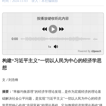
时间：2024-11-03 录入：本社编辑部
按播放键收听此内容
0:00
-:--
1x
Powered By
GSpeech
构建
“
习近平主义
”
一切以人民为中心的经济
学
思
想
文
刘浩锋
/
摘要：
“率极均衡原理”的经济学理论发现，是作为宏观经济的理论基
础解决
社会
公平问题，是实现
“
习近平
主义
”一切以人民为中心的
经济
学
思想核心价值
“共同富裕”的理论基础。它与微观经济学理论基础“择