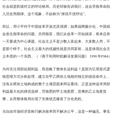
社会就是阶级对立的悖论格局。历史经验告诉我们，这会导致革命陷
入历史周期律。这个现象，不妨称为“择优不优悖论”。
所以，邓小平对于中国改革开放尤其强调：如果搞两极分化，中国就
会发生闹革命的问题。共同致富，我们从改革一开始就讲，将来总有
一天要成为中心课题。社会主义不是少数人富起来、大多数人穷，不
是那个样子。社会主义最大的优越性就是共同富裕，这是体现社会主
义本质的一个东西。（《善于利用时机解决发展问题》
年
）
1990
P364
为何关注局部短期利益，而忽略了整体长远利益？是因为它用形式逻
辑思维方式分析处理，建立在甲乙两块土地相对独立的假设条件上，
没有从两块土地构成的整个土壤层面来辩证看待。正是这种追求局部
利益最大化的择优选择，导致肥的甲土地更肥，贫瘠的乙土地更贫
瘠，从而整体格局出现了失衡状态爆发了分化危机。
当自由市场经济宣称只解决效率而不解决公平，这是一种偏见。事实