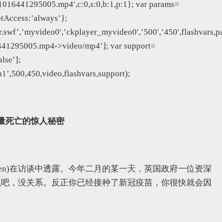
1016441295005.mp4′,c:0,s:0,b:1,p:1}; var params=
ptAccess:’always’};
swf’,’myvideo0′,’ckplayer_myvideo0′,’500′,’450′,flashvars,p
441295005.mp4->video/mp4’]; var support=
lse’];
,500,450,video,flashvars,support);
量死亡的惊人秘密
ridgen)在访谈中透露。今年二月的某一天，英国政府一位资深
么吧，没关系。反正你已经接种了新冠疫苗，你很快就会因