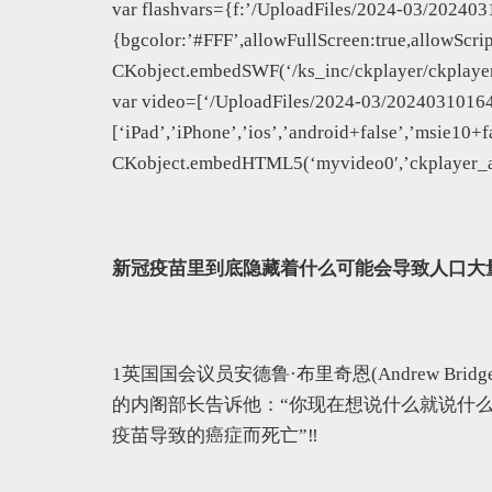
var flashvars={f:’/UploadFiles/2024-03/202403
{bgcolor:’#FFF’,allowFullScreen:true,allowScri
CKobject.embedSWF(‘/ks_inc/ckplayer/ckplayer.
var video=[‘/UploadFiles/2024-03/2024031016
[‘iPad’,’iPhone’,’ios’,’android+false’,’msie10+fa
CKobject.embedHTML5(‘myvideo0′,’ckplayer_a1’
新冠疫苗里到底隐藏着什么可能会导致人口大
1️英国国会议员安德鲁·布里奇恩(Andrew B
的内阁部长告诉他：“你现在想说什么就说什
疫苗导致的癌症而死亡”
‼️