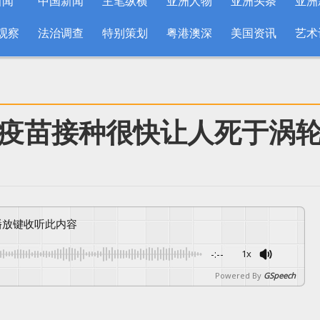
新闻
中国新闻
主笔纵横
亚洲人物
亚洲头条
亚洲
观察
法治调查
特别策划
粤港澳深
美国资讯
艺术
疫苗接种很快让人死于涡
按播放键收听此内容
-:--
1x
Powered By
GSpeech