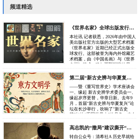
频道精选
《世界名家》全球出版发行刘浩锋艺术作品被评“时代良心”
本社讯 记者获悉，2026年由中国人
美出版社官方出版的大型艺术档案
《世界名家》近期已经正式出版全
球发行。这部被誉为海内外馆藏艺
术档案，由《中国名画》与《世界
名画》组成，犹如两颗璀璨的星
辰，分别在东西方的艺术天空中闪
耀又浑然…
第二届“新古史辨与华夏复兴”学术研讨会定于10月长沙举行
——暨《重写世界史》学术座谈会
一、缘起 新古史辨学术委员会一、
缘起岁序更替，华章日新。去年9
月，首届“新古史辨与华夏复兴”论
坛在长沙举行，吹响了“新古史
辨”加快“重写世界史”的号角。来自
五湖四海的朋友，汇聚各方智慧，
在反思百年“…
高志凯的“撤局”建议撕开“以夷灭华”的百年剧本
转自公众号：清希社A 历史早就给