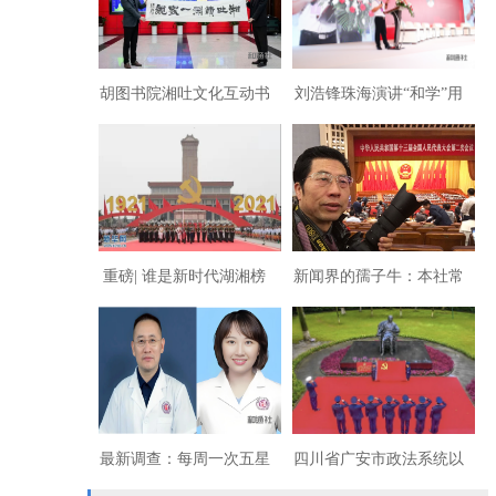
出席！
命被谋杀
胡图书院湘吐文化互动书
刘浩锋珠海演讲“和学”用
写民族团结新章
数理演绎天人合一托举文
化复兴
重磅| 谁是新时代湖湘榜
新闻界的孺子牛：本社常
样？寻找新时代湖湘人物
务副社长兼常务副总编辑
大型公益活动全面启动！
王驰云
最新调查：每周一次五星
四川省广安市政法系统以