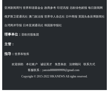
亚洲新闻周刊
世界和谐基金会
政商参考
印尼讯报
北欧绿色邮报
每日新闻网
俄罗斯卫星通讯社
澳门政法报
世界华人杂志社
日中商报
英国头条辰博新闻社
台湾两岸导报
日本亚洲通讯社
韩国新华报社
理事单位：
亚欧控股集团
主管：
指导：
世界和智库
欢迎捐助
本社账户
诚征英才
免责条款
法律顾问
联系方式
客服联系：yanxin8888899999@gmail.com
Copyright © 2015-2022 HKANEWS All rights reserved.