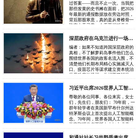
过答案——而且不止一次。当我把
那些发黄的史书摊在面前，把2026
年最新的通报数据放在旁边对照，
背后那股寒意，真的是从脊椎骨一
路窜上天灵盖。今天不想贩卖焦
虑，我只想把账本翻开，一笔一笔
算清楚。因为…
深层政府在乌克兰进行一场“地狱级大实验”，骗了全世界
编者：如果不知道跨国深层政府的
真相，不了解萝莉岛事件他们怎么
围猎世界各国的政客名流入围，不
清楚他们长期布局精心实施减灭人
口、疫苗芯片等谋求建立资本统治
世界秩序的设想，你就不了解世
界，也无从了解俄乌战争。所谓五
眼联盟国家…
习近平出席2026世界人工智能大会呼吁携手构建公正合理的全球人工智能治理体系
尊敬的各位同事、各位来宾，女士
们，先生们，朋友们： 70年前，一
群年轻学者在美国新罕布什尔州达
特茅斯会议上首次提出人工智能概
念。70年间，世界各国人工智能科
学家和研发者不断在未知中求索、
在曲折中前行、在坚守中突破。70
年后，…
和通社社长习尚野受邀出席2026年全球数字经济大会