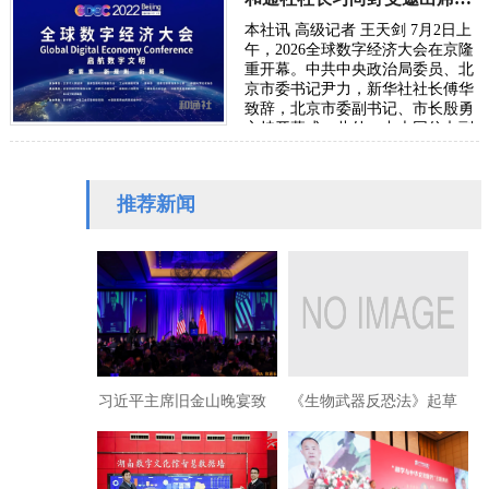
本社讯 高级记者 王天剑 7月2日上
午，2026全球数字经济大会在京隆
重开幕。中共中央政治局委员、北
京市委书记尹力，新华社社长傅华
致辞，北京市委副书记、市长殷勇
主持开幕式。此外，中央网信办副
主任、国家网信办副主任王京涛，
国家发…
推荐新闻
习近平主席旧金山晚宴致
《生物武器反恐法》起草
辞，辉瑞、贝莱德等高管
者博伊尔指控新冠疫苗致