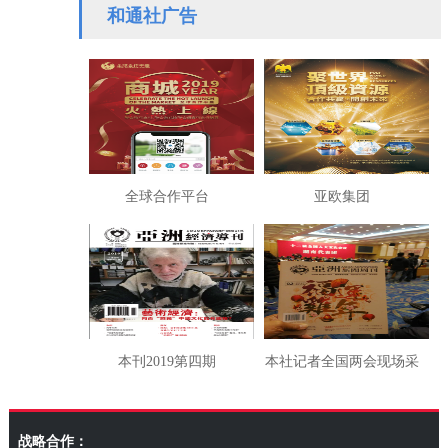
酒店”公差蜜月”背后的制
优绩迎中共二十大胜利召
和通社广告
度拷问
开
全球合作平台
亚欧集团
本刊2019第四期
本社记者全国两会现场采
访湖南代表团
战略合作：