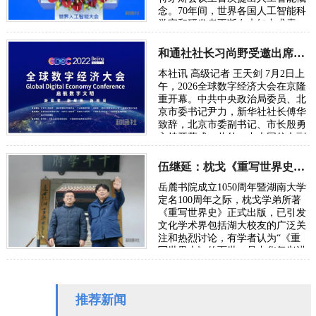
念。70年间，世界各国人工智能科
学家和研发者不断在未知中求索、
在曲折中前行、在坚守中突破。70
年后，…
和通社社长习尚野受邀出席2026年全球数字经济大会
本社讯 高级记者 王天剑 7月2日上
午，2026全球数字经济大会在京隆
重开幕。中共中央政治局委员、北
京市委书记尹力，新华社社长傅华
致辞，北京市委副书记、市长殷勇
主持开幕式。此外，中央网信办副
主任、国家网信办副主任王京涛，
国家发…
伍继延：枕戈《重写世界史》献礼湖大百周年校庆
岳麓书院成立1050周年暨湖南大学
定名100周年之际，枕戈学弟所著
《重写世界史》正式出版，已引发
文化学术界包括湖大校友的广泛关
注和热烈讨论，有学者认为“《重
写世界史》的面世，是中华复兴进
程中一次里程碑式的文化觉醒”。
可以说，这…
推荐新闻