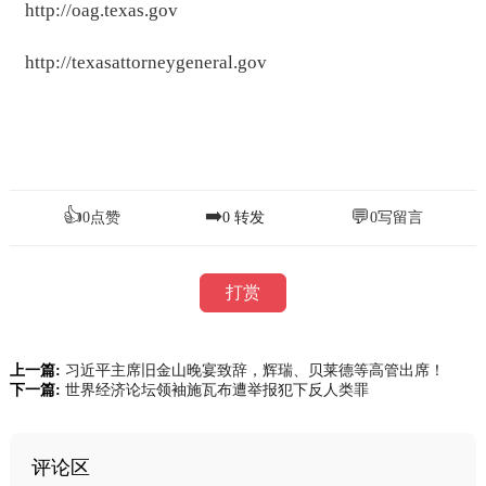
http://oag.texas.gov
http://texasattorneygeneral.gov
👍
➡️
💬
0
点赞
0
转发
0
写留言
打赏
上一篇:
习近平主席旧金山晚宴致辞，辉瑞、贝莱德等高管出席！
下一篇:
世界经济论坛领袖施瓦布遭举报犯下反人类罪
评论区