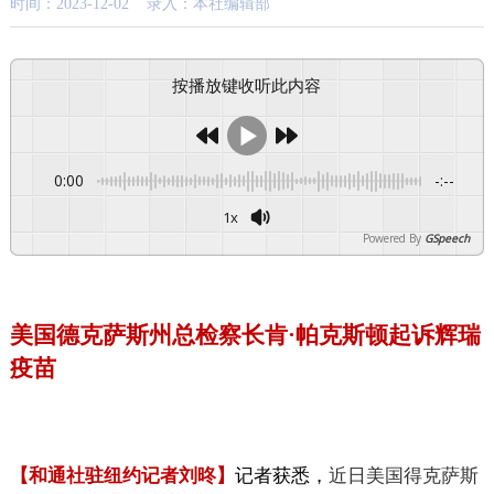
时间：2023-12-02 录入：本社编辑部
按播放键收听此内容
0:00
-:--
1x
Powered By
GSpeech
美国德克萨斯州总检察长肯·帕克斯顿起诉辉瑞
疫苗
【
和通社驻纽约记者刘昸
】
记者获悉，
近日美国得克萨斯