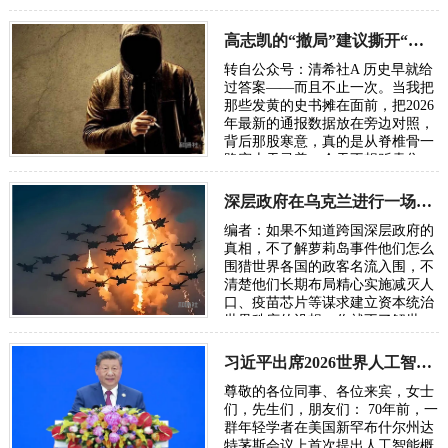
五湖四海的朋友，汇聚各方智慧，
在反思百年“…
高志凯的“撤局”建议撕开“以夷灭华”的百年剧本
转自公众号：清希社A 历史早就给
过答案——而且不止一次。当我把
那些发黄的史书摊在面前，把2026
年最新的通报数据放在旁边对照，
背后那股寒意，真的是从脊椎骨一
路窜上天灵盖。今天不想贩卖焦
虑，我只想把账本翻开，一笔一笔
算清楚。因为…
深层政府在乌克兰进行一场“地狱级大实验”，骗了全世界
编者：如果不知道跨国深层政府的
真相，不了解萝莉岛事件他们怎么
围猎世界各国的政客名流入围，不
清楚他们长期布局精心实施减灭人
口、疫苗芯片等谋求建立资本统治
世界秩序的设想，你就不了解世
界，也无从了解俄乌战争。所谓五
眼联盟国家…
习近平出席2026世界人工智能大会呼吁携手构建公正合理的全球人工智能治理体系
尊敬的各位同事、各位来宾，女士
们，先生们，朋友们： 70年前，一
群年轻学者在美国新罕布什尔州达
特茅斯会议上首次提出人工智能概