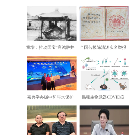
童增：推动国宝“唐鸿胪井
全国劳模陈清渊实名举报
刻石”回归的五个历史节点
厦门中院副院长刘新平
嘉兴举办碳中和与水保护
揭秘生物武器COVID疫
国际论坛首提数字金融助
苗：纳米颗粒发出光信号
力联合国财务改革
传达Mac地址