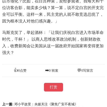
以市场化？比如，在白宫种菜，卖给参观者。我每天和十
位访客合影，能卖多少钱？算一算，说不定白宫的开支完
全可以平衡。这样一来，民主党的人就不敢竞选总统了，
因为根本没人对他们感兴趣。」
马斯克笑了，举起酒杯：「让我们庆祝白宫进入市场革命
时代，干杯！」 以商人思维改革政治机制，创新财政收
入，收费新闻会让美国从这一届政府开始国家将变得更加
强大？
👍
➡️
💬
0
点赞
0
转发
0
写留言
打赏
上一篇:
邓小平故里：央媒关注《聚焦广安不夜城》