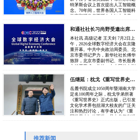
特茅斯会议上首次提出人工智能概
念。70年间，世界各国人工智能科
学家和研发者不断在未知中求索、
在曲折中前行、在坚守中突破。70
年后，…
和通社社长习尚野受邀出席2026年全球数字经济大会
本社讯 高级记者 王天剑 7月2日上
午，2026全球数字经济大会在京隆
重开幕。中共中央政治局委员、北
京市委书记尹力，新华社社长傅华
致辞，北京市委副书记、市长殷勇
主持开幕式。此外，中央网信办副
主任、国家网信办副主任王京涛，
国家发…
伍继延：枕戈《重写世界史》献礼湖大百周年校庆
岳麓书院成立1050周年暨湖南大学
定名100周年之际，枕戈学弟所著
《重写世界史》正式出版，已引发
文化学术界包括湖大校友的广泛关
注和热烈讨论，有学者认为“《重
写世界史》的面世，是中华复兴进
程中一次里程碑式的文化觉醒”。
可以说，这…
推荐新闻