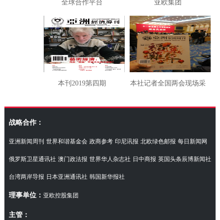
全球合作平台
亚欧集团
本刊2019第四期
本社记者全国两会现场采
访湖南代表团
战略合作：
亚洲新闻周刊
世界和谐基金会
政商参考
印尼讯报
北欧绿色邮报
每日新闻网
俄罗斯卫星通讯社
澳门政法报
世界华人杂志社
日中商报
英国头条辰博新闻社
台湾两岸导报
日本亚洲通讯社
韩国新华报社
理事单位：
亚欧控股集团
主管：