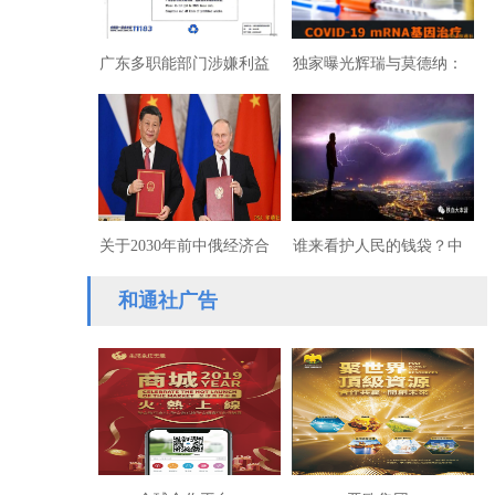
广东多职能部门涉嫌利益
独家曝光辉瑞与莫德纳：
交换遭实名向中央巡视组
疫情前为何已预造新冠疫
举报
苗！
关于2030年前中俄经济合
谁来看护人民的钱袋？中
作重点方向发展规划的联
国国有银行已任凭外资控
和通社广告
合声明
股