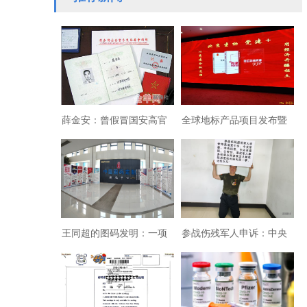
薛金安：曾假冒国安高官
全球地标产品项目发布暨
行骗被重判，今流窜泰国
供销社选品会成功举行
重施故技
王同超的图码发明：一项
参战伤残军人申诉：中央
突破性的信息码技术
巡视组能否找到被违规送
至福利院失踪女儿