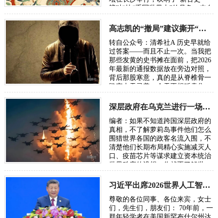
辨”加快“重写世界史”的号角。来自
五湖四海的朋友，汇聚各方智慧，
在反思百年“…
高志凯的“撤局”建议撕开“以夷灭华”的百年剧本
转自公众号：清希社A 历史早就给
过答案——而且不止一次。当我把
那些发黄的史书摊在面前，把2026
年最新的通报数据放在旁边对照，
背后那股寒意，真的是从脊椎骨一
路窜上天灵盖。今天不想贩卖焦
虑，我只想把账本翻开，一笔一笔
算清楚。因为…
深层政府在乌克兰进行一场“地狱级大实验”，骗了全世界
编者：如果不知道跨国深层政府的
真相，不了解萝莉岛事件他们怎么
围猎世界各国的政客名流入围，不
清楚他们长期布局精心实施减灭人
口、疫苗芯片等谋求建立资本统治
世界秩序的设想，你就不了解世
界，也无从了解俄乌战争。所谓五
眼联盟国家…
习近平出席2026世界人工智能大会呼吁携手构建公正合理的全球人工智能治理体系
尊敬的各位同事、各位来宾，女士
们，先生们，朋友们： 70年前，一
群年轻学者在美国新罕布什尔州达