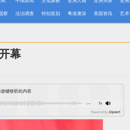
新闻
中国新闻
主笔纵横
亚洲人物
亚洲头条
亚洲
观察
法治调查
特别策划
粤港澳深
美国资讯
艺术
开幕
按播放键收听此内容
-:--
1x
Powered By
GSpeech