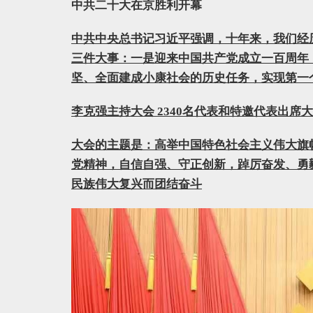
中共二十大在京胜利开幕
中共中央总书记习近平强调，十年来，我们经
三件大事：一是迎来中国共产党成立一百周年
坚、全面建成小康社会的历史任务，实现第一
李克强主持大会 2340名代表和特邀代表出席
大会的主题是：高举中国特色社会主义伟大旗
党精神，自信自强、守正创新，踔厉奋发、勇
民族伟大复兴而团结奋斗