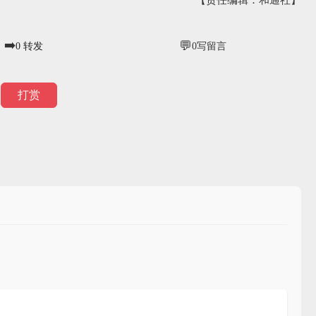
➡️
💬
0
转发
0
写留言
打赏