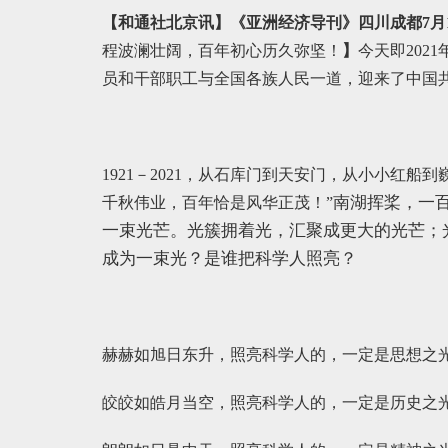
【和通社北京讯】《亚洲经济导刊》四川成都7月1日
程波澜壮阔，百年初心历久弥坚！
】
今天即202
员和干部职工与全国各族人民一道，迎来了中国
1921
－2021，从石库门到天安门，从小小红船
南湖挥桨，一
千秋伟业，百年恰是风华正茂！”
一束光芒。光簇拥着光，汇聚成更大的光芒；
成为一束光？是谁把科学人照亮？
赫赫如旭日东升，照亮科学人的，一定是思想之
皎皎如皓月当空，照亮科学人的，一定是历史之