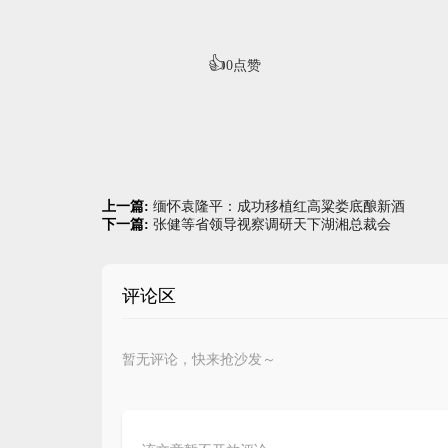
👍
0
点赞
上一篇:
缅怀袁隆平：成功移植红高粱娄底酿新酒
下一篇:
张健等省领导视察调研天下湖湘总裁会
评论区
暂无评论，快来抢沙发～