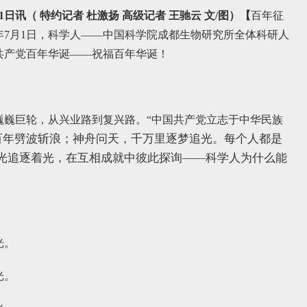
讯（ 特约记者 杜激扬 高级记者 王驰云 文/图）
【
百年征
1年7月1日，科学人——中国科学院成都生物研究所全体科研人
共产党百年华诞——祝福百年华诞！
到巍巍巨轮，从兴业路到复兴路。“中国共产党立志于中华民族
百年劈波斩浪；
神舟问天，千万里逐梦追光。
每个人都是
光追逐着光，在互相成就中彼此探询——科学人为什么能
光。
光。