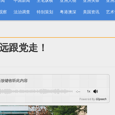
新闻
中国新闻
主笔纵横
亚洲人物
亚洲头条
亚洲
观察
法治调查
特别策划
粤港澳深
美国资讯
艺术
远跟党走！
按播放键收听此内容
-:--
1x
Powered By
GSpeech