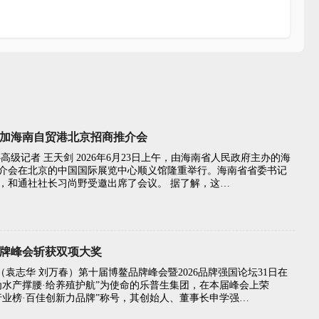
加海南自贸港北京招商推介会
高级记者 王天剑 2026年6月23日上午，由海南省人民政府主办的海
介会在北京的中国国际展览中心顺义馆隆重举行。海南省省委书记
，和通社社长习尚野受邀出席了会议。 据了解，这…
牌峰会斩获双项大奖
电（袁志华 刘万春）第十届博鳌品牌峰会暨2026品牌强国论坛31日在
为水产撑腰·给养殖护航”为使命的乐普生集团，在本届峰会上荣
同行业榜·百佳创新力品牌”称号，其创始人、董事长申学强…