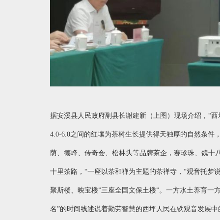
据安溪县人民政府副县长谢建新（上图）现场介绍，
“
4.0-6.0之间的红壤为茶树生长提供得天独厚的自然条
荫、德峰、传奇会、松林头等品牌茶企，赛珍珠、魏十
十里茶路，“一座以茶和禅为主题的茶禅寺，“观音托梦说
聚斯楼、映宝楼”三座全国文保土楼”。一方水土养育一方
名”的时间线述说着勤劳智慧的西坪人民在铁观音发展