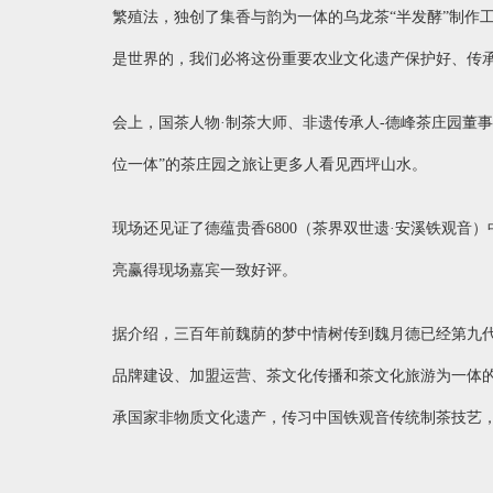
繁殖法，独创了集香与韵为一体的乌龙茶“半发酵”制作
是世界的，我们必将这份重要农业文化遗产保护好、传
会上，国茶人物
·制茶大师、非遗传承人-德峰茶庄园董
位一体”的茶庄园之旅让更多人看见西坪山水。
现场还见证了德蕴贵香
6800（茶界双世遗·安溪铁观
亮赢得现场嘉宾一致好评。
据介绍，三百年前魏荫的梦中情树传到魏月德已经第九
品牌建设、加盟运营、茶文化传播和茶文化旅游为一体
承国家非物质文化遗产，传习中国铁观音传统制茶技艺