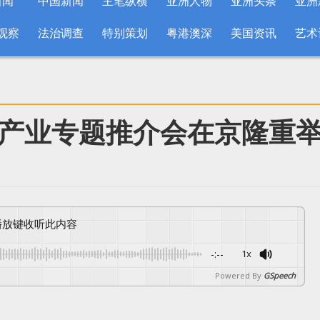
新闻
中国新闻
主笔纵横
亚洲人物
亚洲头条
亚洲
观察
法治调查
特别策划
粤港澳深
美国资讯
艺术
产业专题推介会在京隆重
按播放键收听此内容
-:--
1x
Powered By
GSpeech