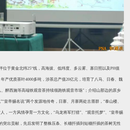
西坪位于黄金北纬25°线，高海拔、低纬度、多云雾、寡日照以及PH值
件，年产优质茶叶4000多吨，涉茶总产值20亿元，培育了八马、日春、魏
八、醉西施等高端铁观音茶持续领跑铁观音市场”；介绍山那边的原乡
”“皇帝赐名说”两个发源地传奇，日寨、月寨两处古厝群，“泰山楼、
人，一方风情孕育一方文化，“乌龙将军打猎”、“观音托梦”、“皇帝赐
中的突出贡献，先后发明了整株压条、长穗扦插到短穗扦插的茶树无性