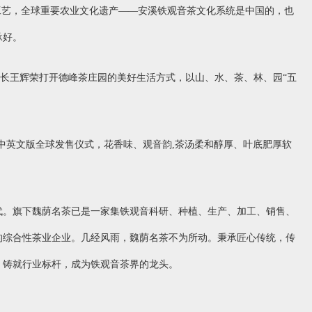
工艺，全球重要农业文化遗产——安溪铁观音茶文化系统是中国的，也
承好。
事长王辉荣打开德峰茶庄园的美好生活方式，以山、水、茶、林、园“五
音）中英文版全球发售仪式，花香味、观音韵,茶汤柔和醇厚、叶底肥厚软
代。旗下魏荫名茶已是一家集铁观音科研、种植、生产、加工、销售、
的综合性茶业企业。几经风雨，魏荫名茶不为所动。秉承匠心传统，传
，铸就行业标杆，成为铁观音茶界的龙头。