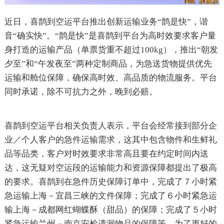
近日，喜鹊到空运平台推出创新运输业务“鹊是快”，谐
音“确实快”。“鹊是快”是喜鹊到平台为高时效要求客户量
身打造的运输产品（单票货重不超过100kg），推出“朝发
夕至”和“午发夜至”两种定制商品，为急送货物提供优先
运输和舱位保障，确保高时效、高品质的物流服务。平台
同时承诺，除不可抗力之外，晚到必赔。
喜鹊到空运平台相关负责人表示，平台会经常接到部分企
业／个人客户的急件运输需求，这其中包含物件和生鲜礼
品等品类，客户对时效要求非常高且要在约定时间内送
达，这无疑对空运段的运输能力和资源保障都提出了极高
的要求。喜鹊到在急件历史保障订单中，完成了７小时紧
急运输上海－宜昌三峡的文件保障；完成了６小时紧急运
输上海－成都网红蝴蝶酥（甜品）的保障；完成了５小时
紧急运输兰州－南京安检遗漏物品的保障等，为了更好的