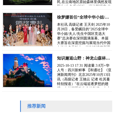
民,在云南地区原始森林里偶然发现
野生“牛角瓜”树种。经长期研究,发
现该树种所结牛角瓜纤维，是目前
尚未被…
徐梦娜首任“全球中华小姐/夫人/先生”中国区冠军评委
本社讯 高级记者 王天剑 2025年10
月28日，备受瞩目的“2025全球中
华小姐/夫人/先生中国区竞选大
赛”总决赛在深圳圆满落幕。本届
大赛旨在深度挖掘与展现当代中国
女性的多元魅力，特别邀请了新晋
加冕的“2025全球中华小姐大中华
网络总决赛”…
知识邂逅山野：神龙山森林课堂掀起教育变革
2025-10-13 17:31 阅读量:3.8万+华
人号：四川新鲜事 【和通社】《亚
洲新闻周刊》北京2025年10月13日
讯（高级记者 王驰云 记者 杜其蔓
特别报道）“在云端追逐梦想的翅
膀、在林间跃动生命的韵律、在山
头放声未来的歌谣、在花间绽放纯
真…
推荐新闻