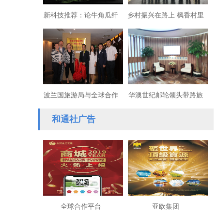
新科技推荐：论牛角瓜纤
乡村振兴在路上 枫香村里
维纺织产业创建与纺织新
说封香
格局趋势
波兰国旅游局与全球合作
华澳世纪邮轮领头带路旅
平台在北京推特色游
游
和通社广告
全球合作平台
亚欧集团