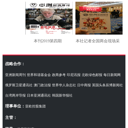
本刊2019第四期
本社记者全国两会现场采
访湖南代表团
战略合作：
亚洲新闻周刊
世界和谐基金会
政商参考
印尼讯报
北欧绿色邮报
每日新闻网
俄罗斯卫星通讯社
澳门政法报
世界华人杂志社
日中商报
英国头条辰博新闻社
台湾两岸导报
日本亚洲通讯社
韩国新华报社
理事单位：
亚欧控股集团
主管：