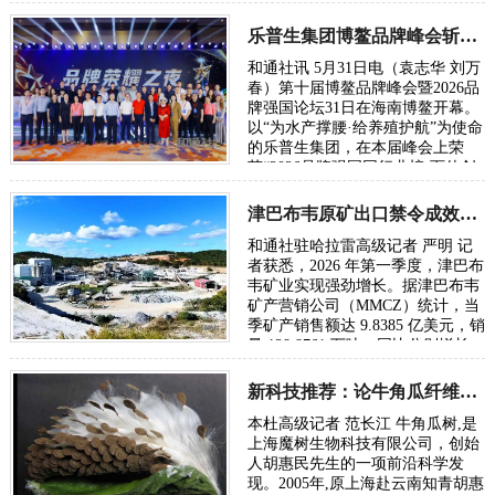
社长习尚野受邀出席了会议。 据了
解，这…
乐普生集团博鳌品牌峰会斩获双项大奖
和通社讯 5月31日电（袁志华 刘万
春）第十届博鳌品牌峰会暨2026品
牌强国论坛31日在海南博鳌开幕。
以“为水产撑腰·给养殖护航”为使命
的乐普生集团，在本届峰会上荣
获“2026品牌强国同行业榜·百佳创
新力品牌”称号，其创始人、董事
长申学强…
津巴布韦原矿出口禁令成效显著，矿业一季度强劲增长
和通社驻哈拉雷高级记者 严明 记
者获悉，2026 年第一季度，津巴布
韦矿业实现强劲增长。据津巴布韦
矿产营销公司（MMCZ）统计，当
季矿产销售额达 9.8385 亿美元，销
量 128.8761 万吨，同比分别增长
79% 和 27%，全年有望超额完成
35 亿美…
新科技推荐：论牛角瓜纤维纺织产业创建与纺织新格局趋势
本杜高级记者 范长江 牛角瓜树,是
上海魔树生物科技有限公司，创始
人胡惠民先生的一项前沿科学发
现。2005年,原上海赴云南知青胡惠