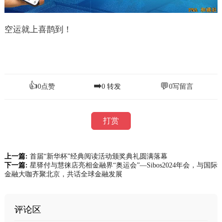
空运就上喜鹊到！
👍
➡️
💬
0
点赞
0
转发
0
写留言
打赏
上一篇:
首届“新华杯”经典阅读活动颁奖典礼圆满落幕
下一篇:
星驿付与慧徕店亮相金融界“奥运会”—Sibos2024年会，与国际
金融大咖齐聚北京，共话全球金融发展
评论区