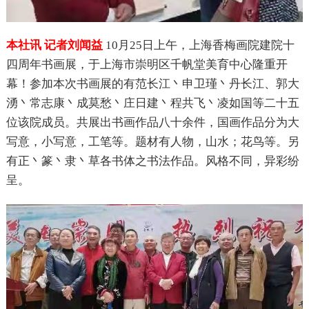
本社讯 记者刘闻益
10月25日上午，上海香梅画院建院十
四周年书画展，于上海市崇明区千帆堂美育中心隆重开
幕！参加本次书画展的有范长江丶申卫瑾丶丹长江、郭大
湧丶常志康丶成莫愁丶庄日建丶程共飞丶凌如国等二十五
位该院成员。共展出书画作品八十余件，国画作品分为大
写意，小写意，工笔等。题材有人物，山水；花鸟等。另
有正丶篆丶隶丶草各书体之书法作品。风格不同，异彩纷
呈。