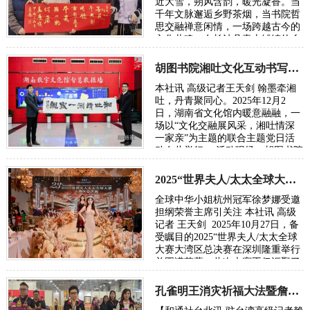
近大雪，朔风含韵，暖光凝香。当
千年文脉邂逅乡野茶烟，当书院哲
思交融禅意闲情，一场跨越古今的
文化共鸣，在长沙县青山铺镇的乡
野间悄然绽放。胡图书院文化站正
式入驻青…
胡图书院湘吐文化互动书写民族团结新章
本社讯 高级记者王天剑 翰墨牵湘
吐，丹青聚同心。2025年12月2
日，湖南省文化馆内暖意融融，一
场以“文化交融展风采，湘吐情深
一家亲”为主题的联合主题党日活
动在此举行。 活动现场，胡图书院
理事长胡勇飞先生亲笔题写的“湘
吐情深一家亲”…
2025“世界夫人/太太全球大赛大湾区总决赛在深圳落幕
全球中华小姐杭州冠军徐梦娜受邀
担纲荣誉主席引关注 本社讯 高级
记者 王天剑 2025年10月27日，备
受瞩目的2025“世界夫人/太太全球
大赛大湾区总决赛在深圳隆重举行
并圆满落幕。此次大赛不仅汇聚了
来自全国各地的优秀选手，展现中
华儿女…
孔雀明王消灾祈福大法暨詹秀蓉镂空佛经展台北隆重举行