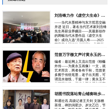
刘浩锋力作《虚空大生命》入选2025荣宝斋全国书画展
——当代水墨精神与东方哲思交融
并进 近日，著名当代艺术家刘浩锋
先生再获业界瞩目——其最新创作
的两幅当代水墨作品《虚空大生
命》成功入选“月圆人寿——2025
荣宝斋全国银龄书画展”，并获颁
参展证书。这也是继其此前入选外
交部《新中国国礼…
范曾万字檄文声讨黄永玉的“丑恶灵魂”
编者：最近网上又流出范曾《蝜蝂
外传——为黄永玉画像》一文，就
艺术而言，两者各有千秋，范曾更
多囿于传统笔墨，老子出关图，可
谓流水做线，千篇一律；黄永玉不
甘沉泥传统，寻找中西合璧与语言
的创新，可谓再开新路。从来传统
与现代的代…
胡图书院落站青山铺奏响乡土文化振兴新声
和通社讯 高级记者王天剑 文脉栖
茶境，禅韵润星沙。岁次乙巳，节