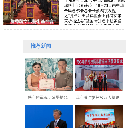
【和通社台北讯 驻台湾高级记者赖
瑞格】记者获悉，10月23日由中华
全民念佛会总会长蔡鸿祺发起
之“孔雀明王及妈祖会上佛菩萨消
灾祈福法会”暨国际知名书法家詹
秀蓉的“以墨结缘”镂空佛经大展在
圆山争艷馆隆重展出，并于27日傍
晚圆满落幕。…
推荐新闻
铁心铸军魂，翰墨护非
龚心瀚与贾树枚双人摄影
遗：胡勇飞开承宁乡木活
作品展在沪举办
字新章