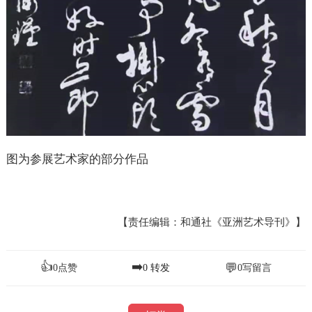
图为参展艺术家的部分作品
【责任编辑：和通社《亚洲艺术导刊》】
👍
➡️
💬
0
点赞
0
转发
0
写留言