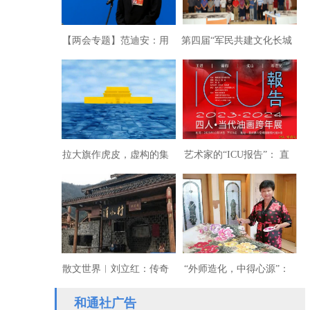
【两会专题】范迪安：用
第四届“军民共建文化长城
文艺作品讲好脱贫攻坚生
书画展”在上海隆重举行
动故事
拉大旗作虎皮，虚构的集
艺术家的“ICU报告”： 直
体梦魇——张晓刚
面当下的“问题思考”
散文世界︱刘立红：传奇
“外师造化，中得心源”：
姑姑
陈玉兰教授的绘画
和通社广告