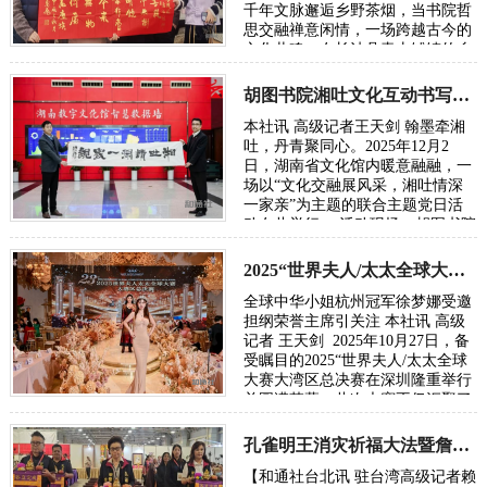
千年文脉邂逅乡野茶烟，当书院哲
思交融禅意闲情，一场跨越古今的
文化共鸣，在长沙县青山铺镇的乡
野间悄然绽放。胡图书院文化站正
式入驻青…
胡图书院湘吐文化互动书写民族团结新章
本社讯 高级记者王天剑 翰墨牵湘
吐，丹青聚同心。2025年12月2
日，湖南省文化馆内暖意融融，一
场以“文化交融展风采，湘吐情深
一家亲”为主题的联合主题党日活
动在此举行。 活动现场，胡图书院
理事长胡勇飞先生亲笔题写的“湘
吐情深一家亲”…
2025“世界夫人/太太全球大赛大湾区总决赛在深圳落幕
全球中华小姐杭州冠军徐梦娜受邀
担纲荣誉主席引关注 本社讯 高级
记者 王天剑 2025年10月27日，备
受瞩目的2025“世界夫人/太太全球
大赛大湾区总决赛在深圳隆重举行
并圆满落幕。此次大赛不仅汇聚了
来自全国各地的优秀选手，展现中
华儿女…
孔雀明王消灾祈福大法暨詹秀蓉镂空佛经展台北隆重举行
【和通社台北讯 驻台湾高级记者赖