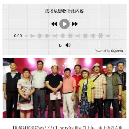
按播放键收听此内容
0:00
-:--
1x
Powered By
GSpeech
【
和通社报道记者范长江
】
年
月
日上午，由上海汉实集
2019
6
28