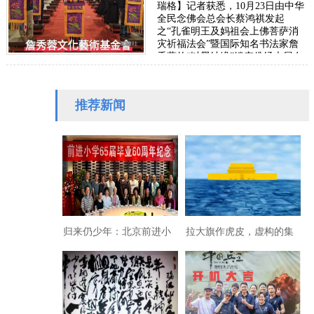
瑞格】记者获悉，10月23日由中华
全民念佛会总会长蔡鸿祺发起
之“孔雀明王及妈祖会上佛菩萨消
灾祈福法会”暨国际知名书法家詹
秀蓉的“以墨结缘”镂空佛经大展在
圆山争艷馆隆重展出，并于27日傍
晚圆满落幕。…
推荐新闻
归来仍少年：北京前进小
拉大旗作虎皮，虚构的集
学“六-五”届60周年纪念
体梦魇——张晓刚