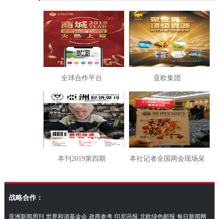
全球合作平台
亚欧集团
本刊2019第四期
本社记者全国两会现场采
访湖南代表团
战略合作：
亚洲新闻周刊
世界和谐基金会
政商参考
印尼讯报
北欧绿色邮报
每日新闻网