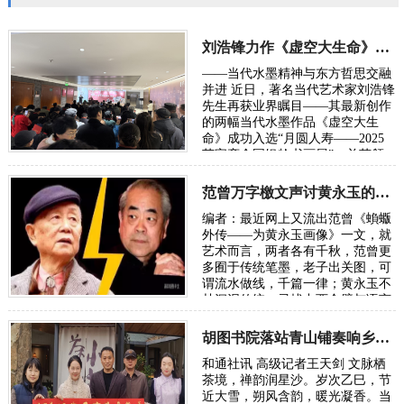
刘浩锋力作《虚空大生命》入选2025荣宝斋全国书画展
——当代水墨精神与东方哲思交融
并进 近日，著名当代艺术家刘浩锋
先生再获业界瞩目——其最新创作
的两幅当代水墨作品《虚空大生
命》成功入选“月圆人寿——2025
荣宝斋全国银龄书画展”，并获颁
参展证书。这也是继其此前入选外
交部《新中国国礼…
范曾万字檄文声讨黄永玉的“丑恶灵魂”
编者：最近网上又流出范曾《蝜蝂
外传——为黄永玉画像》一文，就
艺术而言，两者各有千秋，范曾更
多囿于传统笔墨，老子出关图，可
谓流水做线，千篇一律；黄永玉不
甘沉泥传统，寻找中西合璧与语言
的创新，可谓再开新路。从来传统
与现代的代…
胡图书院落站青山铺奏响乡土文化振兴新声
和通社讯 高级记者王天剑 文脉栖
茶境，禅韵润星沙。岁次乙巳，节
近大雪，朔风含韵，暖光凝香。当