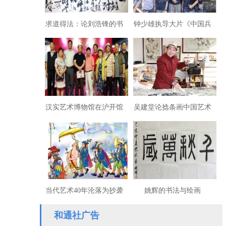
求道得法：论刘浩锋的书
钟少雄执导大片《中国兵
法艺术
王》开机大吉
汉实艺术博物馆在沪开馆
吴建堂论捻条画中国艺术
当代艺术40年沦落为抄袭
姚辉的书法与绘画
史！（张傲）
和通社广告