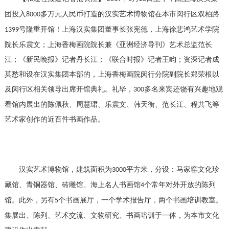
团投入
多万元人民币打造的汉实艺术博物馆在本市闵行区双柏路
8000
号隆重开馆！上海汉实集团董事长张宪德，上海徐悲鸿艺术学院
1399
院长乐震文；上海香梅画院院长兼《亚洲经济导刊》艺术总监范长
江；《新民晚报》记者丹长江；《联合时报》记者王畇；资深记者成
莫愁和设在汉实集团本部的，上海香梅画院闵行分院副院长郑荣根以
及闵行区相关领导出席开馆典礼。礼毕，
多名来宾还饶有兴趣地观
300
看馆内展出的陈佩秋、周慧珺、乐震文、韩天衡、范长江、程共飞等
艺术家创作的近百件书画作品。
汉实艺术博物馆，建筑面积为
平方米，分设：马家
窑
文化珍
3000
藏馆、青铜器馆、砖雕馆、海上名人书画馆
个常年对外开放的陈列
4
馆。此外，另有
个书画展厅，一个学术报告厅，两个书画培训教室。
5
集展出、陈列、艺术交流、文物研究、书画培训于一体，为本市文化