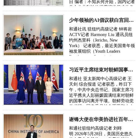
日 编者：不知从何开始，国内记者
关心公共利益的揭露报道很难从各
级主流媒体发出，往往是走自媒体
或者…
少年领袖的AI倡议获白宫回信：总统鼓励下一代投身AI时代
和通社讯 驻纽约高级记者 钟将岩
ACTV记者 Harmony Liu 通讯员纽
约州杰里科（Jericho, New
York） 记者获悉，最近美国青年领
袖发展组织（Youth Leaders
Development Organization，
YLDO）创会成员、副会长兼首席
AI与信息技术负责人Eric …
习近平主席结束对朝鲜国事访问昨日已返京
和通社 亚太新闻中心高级记者 王
天剑 综合报道 记者获悉，昨日下
午，中共中央总书记、国家主席习
近平携夫人彭丽媛圆满结束对朝鲜
的国事访问离开平壤。朝鲜劳动党
总书记、国务委员长金正恩和夫人
李雪主到机场送行，为习近平和夫
人彭丽媛…
谢锋大使在华美协进社百年庆典礼赞新时代东西方文明交流
和通社驻纽约高级记者 刘昸
明 2026年5月28日，美国历史悠久