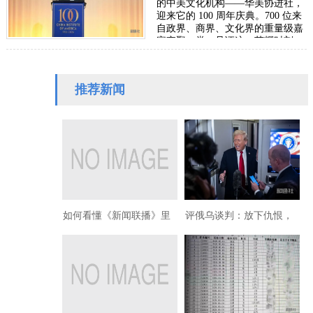
的中美文化机构——华美协进社，
迎来它的 100 周年庆典。700 位来
自政界、商界、文化界的重量级嘉
宾齐聚一堂，见证这一荣耀时刻。
中国驻美国大使谢锋应邀出席在纽
约举办的华美协…
推荐新闻
如何看懂《新闻联播》里
评俄乌谈判：放下仇恨，
的暗示
迎接和平