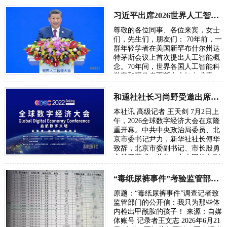
习近平出席2026世界人工智能大会呼吁携手构建公正合理的全球人工智能治理体系
尊敬的各位同事、各位来宾，女士
们，先生们，朋友们： 70年前，一
群年轻学者在美国新罕布什尔州达
特茅斯会议上首次提出人工智能概
念。70年间，世界各国人工智能科
学家和研发者不断在未知中求索、
在曲折中前行、在坚守中突破。70
年后，…
和通社社长习尚野受邀出席2026年全球数字经济大会
本社讯 高级记者 王天剑 7月2日上
午，2026全球数字经济大会在京隆
重开幕。中共中央政治局委员、北
京市委书记尹力，新华社社长傅华
致辞，北京市委副书记、市长殷勇
主持开幕式。此外，中央网信办副
主任、国家网信办副主任王京涛，
国家发…
“毒纸尿裤事件”考验监管部门的党性初心与执法能力
原题：“毒纸尿裤事件”调查记者致
监管部门的公开信：我只为那些体
内检出甲酰胺的孩子！ 来源：自媒
体账号 记录者王文志 2026年6月21