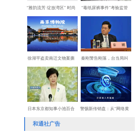
“雅韵流芳 绽放湾区” 时尚
“毒纸尿裤事件”考验监管
文化盛典活动在广州举行
部门的党性初心与执法能
力
徐湖平盗卖南迁文物案撕
秦刚警告刚落，台当局叫
开文物保护领域权力贪腐
嚣：台从来不是中国的一
的遮羞布
部分
日本东京都知事小池百合
警惕新传销盘：从“网络黄
子成功连任
金”到“共瑞城”
和通社广告