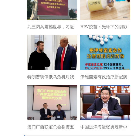
九三阅兵震撼世界，习近
HPV疫苗：光环下的阴影
平主席检阅部队人民欢呼
与民族健康的未来抉择
特朗普调停俄乌危机对我
伊维菌素有效治疗新冠病
国战略影响的系统性分析
毒动了谁的利益
澳门广西联谊总会捐资五
中国远洋海运张勇履新中