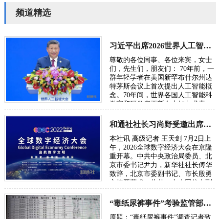
频道精选
习近平出席2026世界人工智能大会呼吁携手构建公正合理的全球人工智能治理体系
尊敬的各位同事、各位来宾，女士
们，先生们，朋友们： 70年前，一
群年轻学者在美国新罕布什尔州达
特茅斯会议上首次提出人工智能概
念。70年间，世界各国人工智能科
学家和研发者不断在未知中求索、
在曲折中前行、在坚守中突破。70
年后，…
和通社社长习尚野受邀出席2026年全球数字经济大会
本社讯 高级记者 王天剑 7月2日上
午，2026全球数字经济大会在京隆
重开幕。中共中央政治局委员、北
京市委书记尹力，新华社社长傅华
致辞，北京市委副书记、市长殷勇
主持开幕式。此外，中央网信办副
主任、国家网信办副主任王京涛，
国家发…
“毒纸尿裤事件”考验监管部门的党性初心与执法能力
原题：“毒纸尿裤事件”调查记者致