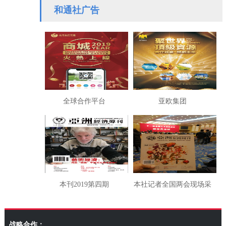
百万救助贫困学生
联办副主任
和通社广告
全球合作平台
亚欧集团
本刊2019第四期
本社记者全国两会现场采
访湖南代表团
战略合作：