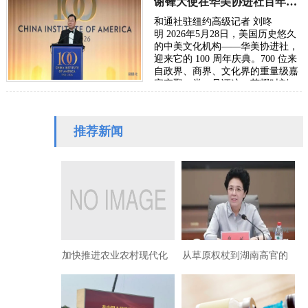
谢锋大使在华美协进社百年庆典礼赞新时代东西方文明交流
和通社驻纽约高级记者 刘昸
明 2026年5月28日，美国历史悠久
的中美文化机构——华美协进社，
迎来它的 100 周年庆典。700 位来
自政界、商界、文化界的重量级嘉
宾齐聚一堂，见证这一荣耀时刻。
中国驻美国大使谢锋应邀出席在纽
约举办的华美协…
推荐新闻
加快推进农业农村现代化
从草原权杖到湖南高官的
服务
崩塌：乌兰贪腐链纪实