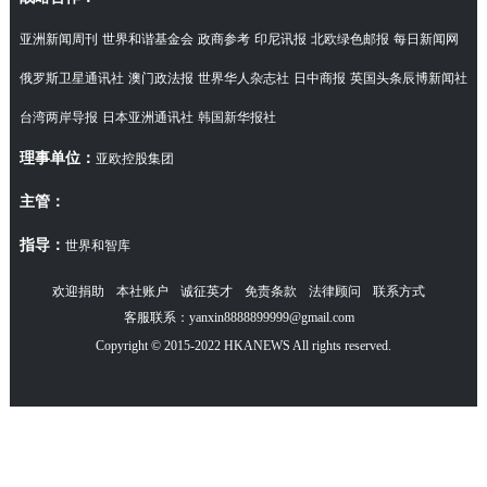
亚洲新闻周刊
世界和谐基金会
政商参考
印尼讯报
北欧绿色邮报
每日新闻网
俄罗斯卫星通讯社
澳门政法报
世界华人杂志社
日中商报
英国头条辰博新闻社
台湾两岸导报
日本亚洲通讯社
韩国新华报社
理事单位：
亚欧控股集团
主管：
指导：
世界和智库
欢迎捐助
本社账户
诚征英才
免责条款
法律顾问
联系方式
客服联系：yanxin8888899999@gmail.com
Copyright © 2015-2022 HKANEWS All rights reserved.