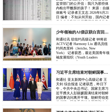
监管部门的公开信：我只为那些体
内检出甲酰胺的孩子！ 来源：自媒
体账号 记录者王文志 2026年6月21
日 编者：不知从何开始，国内记者
关心公共利益的揭露报道很难从各
级主流媒体发出，往往是走自媒体
或者…
少年领袖的AI倡议获白宫回信：总统鼓励下一代投身AI时代
和通社讯 驻纽约高级记者 钟将岩
ACTV记者 Harmony Liu 通讯员纽
约州杰里科（Jericho, New
York） 记者获悉，最近美国青年领
袖发展组织（Youth Leaders
Development Organization，
YLDO）创会成员、副会长兼首席
AI与信息技术负责人Eric …
习近平主席结束对朝鲜国事访问昨日已返京
和通社 亚太新闻中心高级记者 王
天剑 综合报道 记者获悉，昨日下
午，中共中央总书记、国家主席习
近平携夫人彭丽媛圆满结束对朝鲜
的国事访问离开平壤。朝鲜劳动党
总书记、国务委员长金正恩和夫人
李雪主到机场送行，为习近平和夫
人彭丽媛…