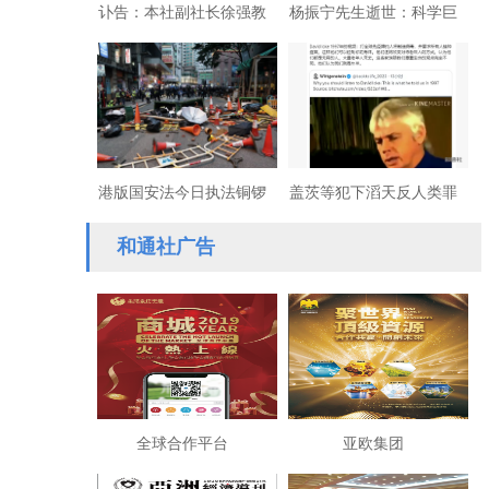
讣告：本社副社长徐强教
杨振宁先生逝世：科学巨
授于昨日上午在家辞世
星陨落，家国情怀永存
港版国安法今日执法铜锣
盖茨等犯下滔天反人类罪
湾非法集结30人被抓
行：完整揭露深层政府策
和通社广告
划实施病毒设计传播通信
证据
全球合作平台
亚欧集团