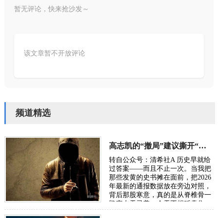
暂无评论，快来抢沙发～
该文章暂不开放评论
频道精选
高志凯的“撤局”建议撕开“以夷灭华”的百年剧本
转自公众号：清希社A 历史早就给
过答案——而且不止一次。当我把
那些发黄的史书摊在面前，把2026
年最新的通报数据放在旁边对照，
背后那股寒意，真的是从脊椎骨一
路窜上天灵盖。今天不想贩卖焦
虑，我只想把账本翻开，一笔一笔