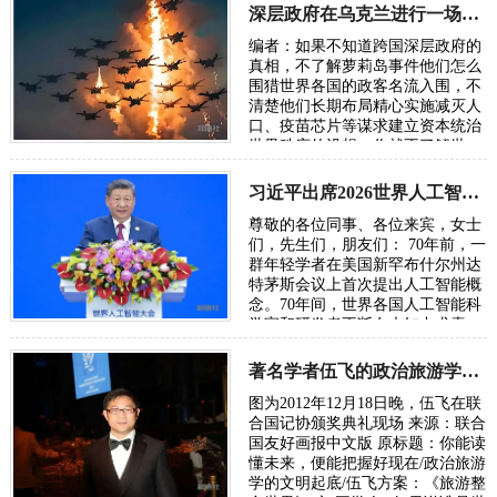
算清楚。因为…
深层政府在乌克兰进行一场“地狱级大实验”，骗了全世界
编者：如果不知道跨国深层政府的
真相，不了解萝莉岛事件他们怎么
围猎世界各国的政客名流入围，不
清楚他们长期布局精心实施减灭人
口、疫苗芯片等谋求建立资本统治
世界秩序的设想，你就不了解世
界，也无从了解俄乌战争。所谓五
眼联盟国家…
习近平出席2026世界人工智能大会呼吁携手构建公正合理的全球人工智能治理体系
尊敬的各位同事、各位来宾，女士
们，先生们，朋友们： 70年前，一
群年轻学者在美国新罕布什尔州达
特茅斯会议上首次提出人工智能概
念。70年间，世界各国人工智能科
学家和研发者不断在未知中求索、
在曲折中前行、在坚守中突破。70
年后，…
著名学者伍飞的政治旅游学方案：《旅游整合世界》
图为2012年12月18日晚，伍飞在联
合国记协颁奖典礼现场 来源：联合
国友好画报中文版 原标题：你能读
懂未来，便能把握好现在/政治旅游
学的文明起底/伍飞方案：《旅游整