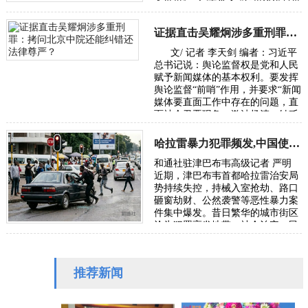
合世界》 文/王学会 “如果说谁是世
界政治旅游学的奠基人，或许非华
人…
证据直击吴耀炯涉多重刑罪：拷问北京中院还能纠错还法律尊严？
文/ 记者 李天剑 编者：习近平
总书记说：舆论监督权是党和人民
赋予新闻媒体的基本权利。要发挥
舆论监督“前哨”作用，并要求“新闻
媒体要直面工作中存在的问题，直
面社会丑恶现象，激浊扬清、针砭
时弊”。本社收到受害者武女士
（应…
哈拉雷暴力犯罪频发,中国使馆发布安全防范通告
和通社驻津巴布韦高级记者 严明
近期，津巴布韦首都哈拉雷治安局
势持续失控，持械入室抢劫、路口
砸窗劫财、公然袭警等恶性暴力案
件集中爆发。昔日繁华的城市街区
沦为犯罪高发地带，社会治安、民
生安全与营商环境遭受严重冲击。
针对在津…
推荐新闻