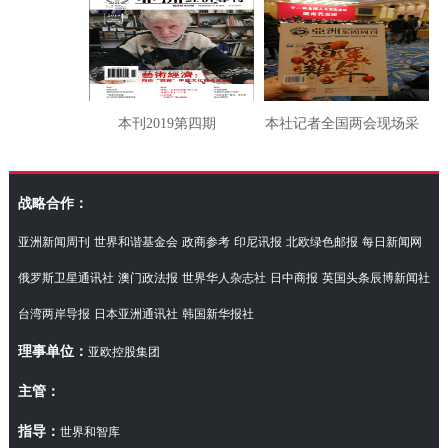
本刊2019第四期
本社记者全国两会现场采
访湖南代表团
战略合作：
亚洲新闻周刊
世界和谐基金会
政商参考
印尼讯报
北欧绿色邮报
每日新闻网
俄罗斯卫星通讯社
澳门政法报
世界华人杂志社
日中商报
英国头条辰博新闻社
台湾两岸导报
日本亚洲通讯社
韩国新华报社
理事单位：
亚欧控股集团
主管：
指导：
世界和智库