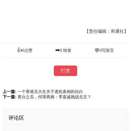
【责任编辑：和通社】
👍
➡️
💬
0
点赞
0
转发
0
写留言
打赏
上一篇:
一个香港北大生关于逃犯条例的自白
下一篇:
黄台之瓜，何堪再摘：李嘉诚挑战北京？
评论区