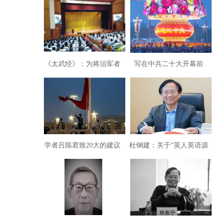
《太武经》：为将治军者
写在中共二十大开幕前
必读/刘浩锋著
夕：为实现民族复兴不懈
奋斗
学者吕陈君致20大的建议
杜钢建：关于“英人英语源
报告：新时代亟待深改科
于中国”热议的声明
教文宣