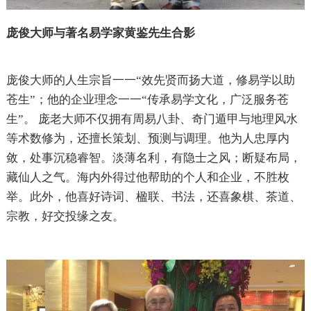
庞俊大师与著名易学家黄鉴先生合影
庞俊大师的人生宗旨一一“效先贤而扬大道，修易学以助
苍生”；他的企业理念一一“传承易学文化，广泛服务苍
生”。 庞老大师不仅拥有周易八卦、奇门遁甲与地理风水
等术数修为，还擅长策划、预测与调理。他为人忠厚内
敛，处事沉稳睿智。淡薄名利，有隐士之风；断疑布局，
藏仙人之气。海内外得过他帮助的个人和企业，不胜枚
举。此外，他喜好诗词、楹联、书法，还喜象棋、茶道、
宗教，好交投缘之友。