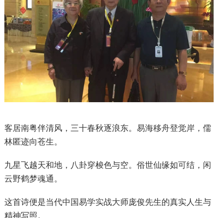
客居南粤伴清风，三十春秋逐浪东。易海移舟登觉岸，儒
林匿迹向苍生。
九星飞越天和地，八卦穿梭色与空。俗世仙缘如可结，闲
云野鹤梦魂通。
这首诗便是当代中国易学实战大师庞俊先生的真实人生与
精神写照。