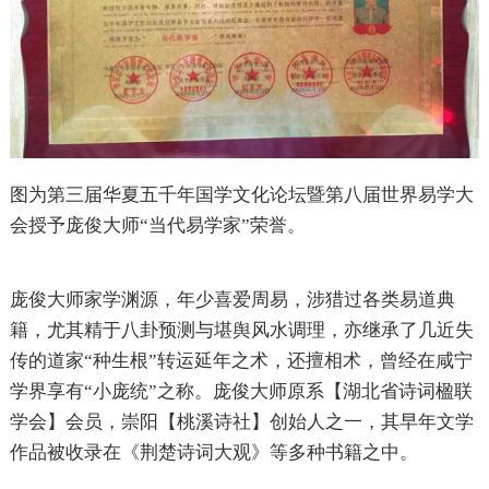
图为第三届华夏五千年国学文化论坛暨第八届世界易学大
会授予庞俊大师“当代易学家”荣誉。
庞俊大师家学渊源，年少喜爱周易，涉猎过各类易道典
籍，尤其精于八卦预测与堪舆风水调理，亦继承了几近失
传的道家“种生根”转运延年之术，还擅相术，曾经在咸宁
学界享有“小庞统”之称。庞俊大师原系【湖北省诗词楹联
学会】会员，崇阳【桃溪诗社】创始人之一，其早年文学
作品被收录在《荆楚诗词大观》等多种书籍之中。