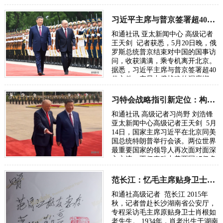
度、心怀苍生的家国担当，融医
术、师德、…
习近平主席与普京签署超40份文件：中俄战略深度绑定
和通社讯 亚太新闻中心 高级记者
王天剑 记者获悉，5月20日晚，俄
罗斯总统普京结束对中国的国事访
问，收获满满，乘专机离开北京。
据悉，习近平主席与普京签署超40
份文件，突显中俄战略的深度绑
定。从核聚变到媒体，构建全面深
化战略同…
习特会战略指引新定位：构建中美建设性战略稳定关系
和通社讯 高级记者习尚野 刘浩锋
亚太新闻中心高级记者王天剑 5月
14日，国家主席习近平在北京同美
国总统特朗普举行会谈。两位世界
最重要国家的领导人再次面对面深
入交流，不仅牵动中美两国17亿多
人民的关注，关乎世界80多亿人民
的利益…
范长江：忆毛主席贴身卫士肖根如
和通社高级记者 范长江 2015年
秋，记者曾赴长沙湖南省公安厅，
专程采访毛主席原贴身卫士肖根如
老先生。 1934年，肖老出生于湖南