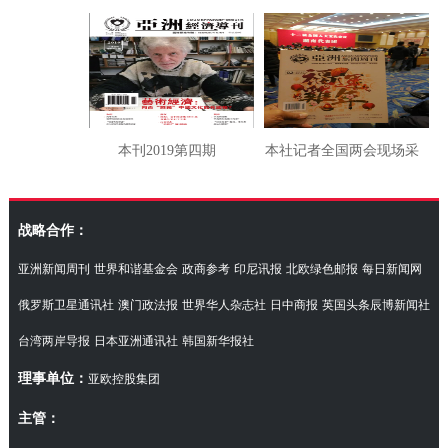
本刊2019第四期
本社记者全国两会现场采
访湖南代表团
战略合作：
亚洲新闻周刊
世界和谐基金会
政商参考
印尼讯报
北欧绿色邮报
每日新闻网
俄罗斯卫星通讯社
澳门政法报
世界华人杂志社
日中商报
英国头条辰博新闻社
台湾两岸导报
日本亚洲通讯社
韩国新华报社
理事单位：
亚欧控股集团
主管：