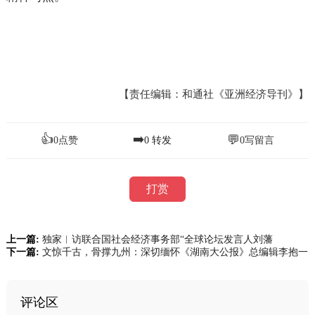
【责任编辑：和通社《亚洲经济导刊》】
👍
➡️
💬
0
点赞
0
转发
0
写留言
打赏
上一篇:
独家︱访联合国社会经济事务部“全球论坛发言人刘藩
下一篇:
文惊千古，骨撑九州：深切缅怀《湖南大公报》总编辑李抱一
评论区