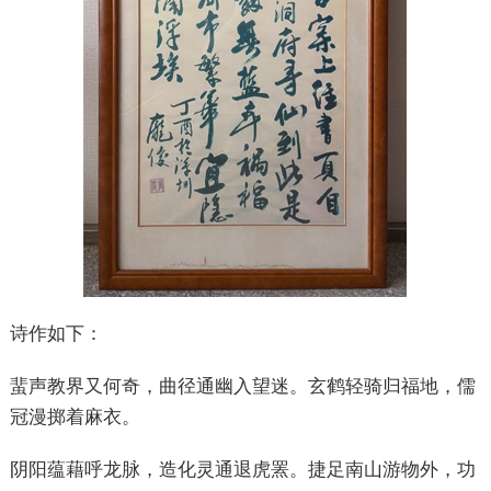
诗作如下：
蜚声教界又何奇，曲径通幽入望迷。玄鹤轻骑归福地，儒
冠漫掷着麻衣。
阴阳蕴藉呼龙脉，造化灵通退虎罴。捷足南山游物外，功