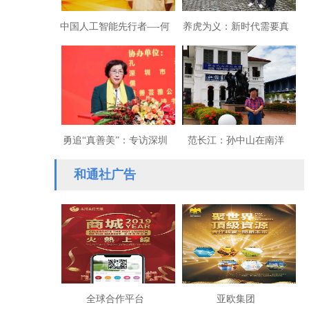
中国人工智能先行者—-何
养虎为义：新时代需要真
华灿教授
正的战士（刘浩锋）
勇追“真善美”：专访深圳
范长江：孙中山在南洋
市侨媛协会会长孔爱玲女
和通社广告
士
全球合作平台
亚欧集团