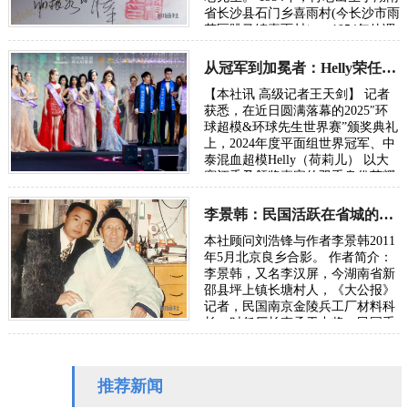
省长沙县石门乡喜雨村(今长沙市雨
花区跳马镇喜雨村）。1954年他调
入湖南省人民政府交际处，先后担
任通讯…
从冠军到加冕者：Helly荣任2025环球超模世界赛颁奖嘉宾
【本社讯 高级记者王天剑】 记者
获悉，在近日圆满落幕的2025″环
球超模&环球先生世界赛”颁奖典礼
上，2024年度平面组世界冠军、中
泰混血超模Helly（荷莉儿） 以大
赛评委及颁奖嘉宾的双重身份荣耀
亮相，亲自为新任冠军加…
李景韩：民国活跃在省城的宝庆府新化籍群英谱
本社顾问刘浩锋与作者李景韩2011
年5月北京良乡合影。 作者简介：
李景韩，又名李汉屏，今湖南省新
邵县坪上镇长塘村人，《大公报》
记者，民国南京金陵兵工厂材料科
长，时任厂长李承干中将；民国重
庆第二十一工厂安陵分厂科长，时
任厂长范…
推荐新闻