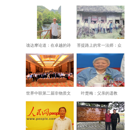
谯达摩论道：在卓越的诗
菩提路上的常一法师：众
歌创作中大修行
善奉行，广利有情
世界中联第二届非物质文
叶楚梅：父亲的遗教
化遗产高峰论坛敦煌开幕