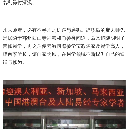
名利禄付清溪。
凡大师者，必有不寻常之机遇与磨砺。辞职后的庞大师先
是居隐于鄂州西山寺拜韩和尚参禅问道，后又追随明明子
苦修易学，再之后便云游四海参学宗教名家及易学高人，
综百家所长，熔自家之风，在易学领域不断提升自己的造
诣与修为。