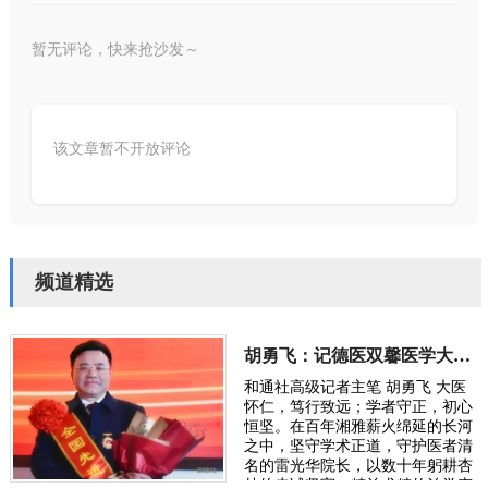
暂无评论，快来抢沙发～
该文章暂不开放评论
频道精选
胡勇飞：记德医双馨医学大家湘雅医院雷光华院长
和通社高级记者主笔 胡勇飞 大医
怀仁，笃行致远；学者守正，初心
恒坚。在百年湘雅薪火绵延的长河
之中，坚守学术正道，守护医者清
名的雷光华院长，以数十年躬耕杏
林的赤诚坚守、精益求精的治学态