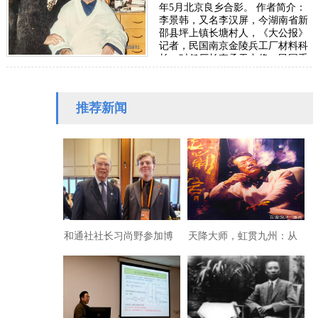
年5月北京良乡合影。 作者简介：
李景韩，又名李汉屏，今湖南省新
邵县坪上镇长塘村人，《大公报》
记者，民国南京金陵兵工厂材料科
长，时任厂长李承干中将；民国重
庆第二十一工厂安陵分厂科长，时
任厂长范…
推荐新闻
和通社社长习尚野参加博
天降大师，虹贯九州：从
鳌亚洲论坛
萧诗、萧书到萧画、萧雕