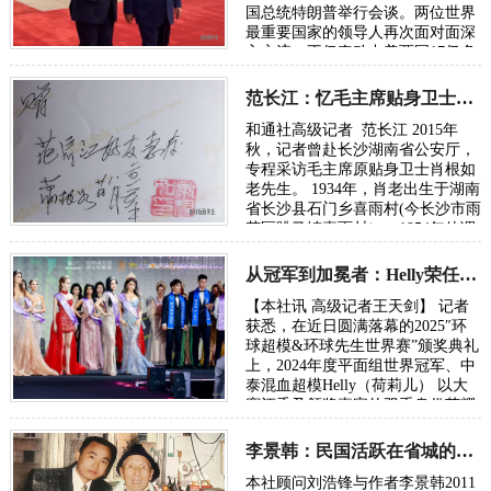
国总统特朗普举行会谈。两位世界
最重要国家的领导人再次面对面深
入交流，不仅牵动中美两国17亿多
人民的关注，关乎世界80多亿人民
的利益…
范长江：忆毛主席贴身卫士肖根如
和通社高级记者 范长江 2015年
秋，记者曾赴长沙湖南省公安厅，
专程采访毛主席原贴身卫士肖根如
老先生。 1934年，肖老出生于湖南
省长沙县石门乡喜雨村(今长沙市雨
花区跳马镇喜雨村）。1954年他调
入湖南省人民政府交际处，先后担
任通讯…
从冠军到加冕者：Helly荣任2025环球超模世界赛颁奖嘉宾
【本社讯 高级记者王天剑】 记者
获悉，在近日圆满落幕的2025″环
球超模&环球先生世界赛”颁奖典礼
上，2024年度平面组世界冠军、中
泰混血超模Helly（荷莉儿） 以大
赛评委及颁奖嘉宾的双重身份荣耀
亮相，亲自为新任冠军加…
李景韩：民国活跃在省城的宝庆府新化籍群英谱
本社顾问刘浩锋与作者李景韩2011