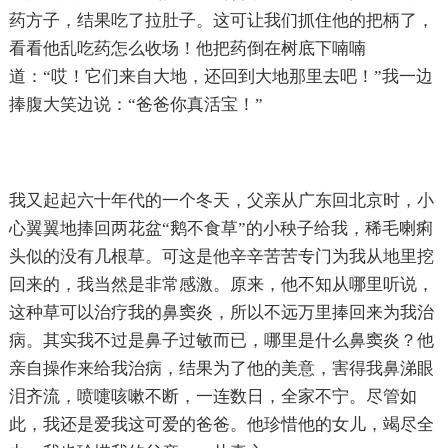
药方子，结果吃了拉肚子。这可让我们抓住他的把柄了，
看看他乱吃药怎么收场！他把药倒在树底下喃喃
道：“哎！它们来自大地，还回到大地那里去吧！”我一边
捧腹大笑边说：“爸爸你真活宝！”
我又起起六十年代的一个冬天，父亲从广东回北京时，小
心翼翼地捧回两花盆“鹅不食草”的小秧子给我，稀毛喇痢
头似的没有几根草。可这是他辛辛苦苦专门为我从地里挖
回来的，我当然是非常感激。原来，他不知从哪里听说，
这种草可以治疗我的鼻窦炎，所以不远万里捧回来为我治
病。其实我不过是鼻子过敏而已，哪里是什么鼻窦炎？他
亲自操作来给我治病，结果为了他的美意，害得我鼻涕眼
泪齐流，喷嚏咳嗽不断，一连数日，全家不宁。尽管如
此，我还是爱我这可爱的爸爸。他珍惜他的女儿，竭尽全