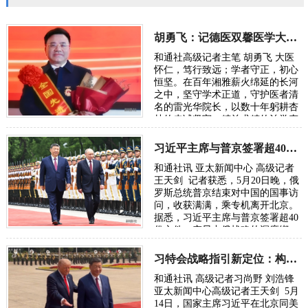
胡勇飞：记德医双馨医学大家湘雅医院雷光华院长
和通社高级记者主笔 胡勇飞 大医
怀仁，笃行致远；学者守正，初心
恒坚。在百年湘雅薪火绵延的长河
之中，坚守学术正道，守护医者清
名的雷光华院长，以数十年躬耕杏
林的赤诚坚守、精益求精的治学态
度、心怀苍生的家国担当，融医
术、师德、…
习近平主席与普京签署超40份文件：中俄战略深度绑定
和通社讯 亚太新闻中心 高级记者
王天剑 记者获悉，5月20日晚，俄
罗斯总统普京结束对中国的国事访
问，收获满满，乘专机离开北京。
据悉，习近平主席与普京签署超40
份文件，突显中俄战略的深度绑
定。从核聚变到媒体，构建全面深
化战略同…
习特会战略指引新定位：构建中美建设性战略稳定关系
和通社讯 高级记者习尚野 刘浩锋
亚太新闻中心高级记者王天剑 5月
14日，国家主席习近平在北京同美