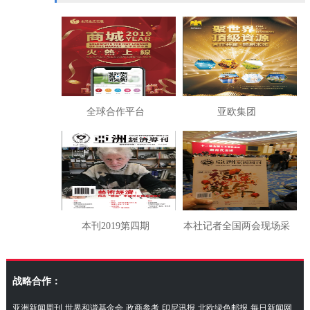
全球合作平台
亚欧集团
本刊2019第四期
本社记者全国两会现场采
访湖南代表团
战略合作：
亚洲新闻周刊
世界和谐基金会
政商参考
印尼讯报
北欧绿色邮报
每日新闻网