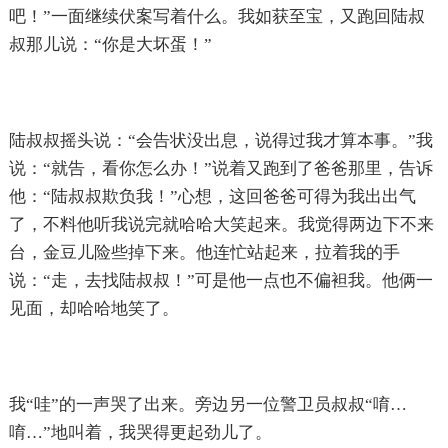
吧！”一面继续伏案写着什么。我如获至宝，又跑回陆叔
叔那儿说：“你是大坏蛋！”
陆叔叔摇头说：“会告状没出息，说得过我才算本事。”我
说：“就告，看你怎么办！”说着又跑到了爸爸那里，告诉
他：“陆叔叔欺负我！”心想，这回爸爸可得为我出出气
了，不料他听我说完就哈哈大笑起来。我觉得两边下不来
台，金豆儿险些掉下来。他连忙站起来，拉着我的手
说：“走，去找陆叔叔！”可是他一点也不偏袒我。他俩一
见面，却哈哈地笑了。
我“哇”的一声哭了出来。旁边另一位警卫员叔叔“唷…
唷…”地叫着，我哭得更起劲儿了。