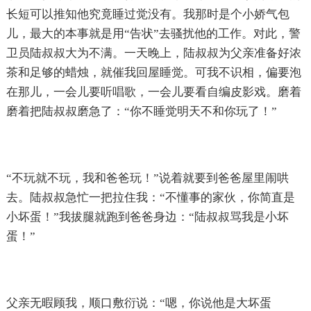
长短可以推知他究竟睡过觉没有。我那时是个小娇气包
儿，最大的本事就是用“告状”去骚扰他的工作。对此，警
卫员陆叔叔大为不满。一天晚上，陆叔叔为父亲准备好浓
茶和足够的蜡烛，就催我回屋睡觉。可我不识相，偏要泡
在那儿，一会儿要听唱歌，一会儿要看自编皮影戏。磨着
磨着把陆叔叔磨急了：“你不睡觉明天不和你玩了！”
“不玩就不玩，我和爸爸玩！”说着就要到爸爸屋里闹哄
去。陆叔叔急忙一把拉住我：“不懂事的家伙，你简直是
小坏蛋！”我拔腿就跑到爸爸身边：“陆叔叔骂我是小坏
蛋！”
父亲无暇顾我，顺口敷衍说：“嗯，你说他是大坏蛋