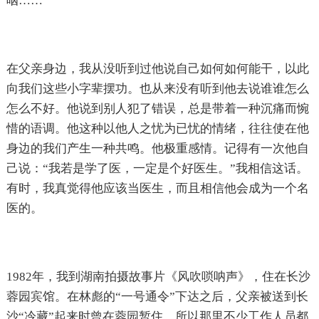
咽……
在父亲身边，我从没听到过他说自己如何如何能干，以此
向我们这些小字辈摆功。也从来没有听到他去说谁谁怎么
怎么不好。他说到别人犯了错误，总是带着一种沉痛而惋
惜的语调。他这种以他人之忧为已忧的情绪，往往使在他
身边的我们产生一种共鸣。他极重感情。记得有一次他自
己说：“我若是学了医，一定是个好医生。”我相信这话。
有时，我真觉得他应该当医生，而且相信他会成为一个名
医的。
1982
年，我到湖南拍摄故事片《风吹唢呐声》，住在长沙
蓉园宾馆。在林彪的“一号通令”下达之后，父亲被送到长
沙“冷藏”起来时曾在蓉园暂住，所以那里不少工作人员都