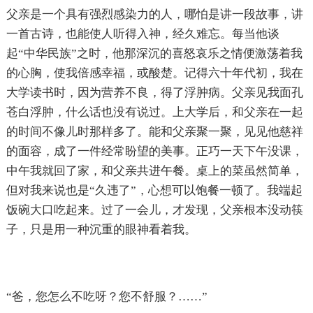
父亲是一个具有强烈感染力的人，哪怕是讲一段故事，讲
一首古诗，也能使人听得入神，经久难忘。每当他谈
起“中华民族”之时，他那深沉的喜怒哀乐之情便激荡着我
的心胸，使我倍感幸福，或酸楚。记得六十年代初，我在
大学读书时，因为营养不良，得了浮肿病。父亲见我面孔
苍白浮肿，什么话也没有说过。上大学后，和父亲在一起
的时间不像儿时那样多了。能和父亲聚一聚，见见他慈祥
的面容，成了一件经常盼望的美事。正巧一天下午没课，
中午我就回了家，和父亲共进午餐。桌上的菜虽然简单，
但对我来说也是“久违了”，心想可以饱餐一顿了。我端起
饭碗大口吃起来。过了一会儿，才发现，父亲根本没动筷
子，只是用一种沉重的眼神看着我。
“爸，您怎么不吃呀？您不舒服？……”