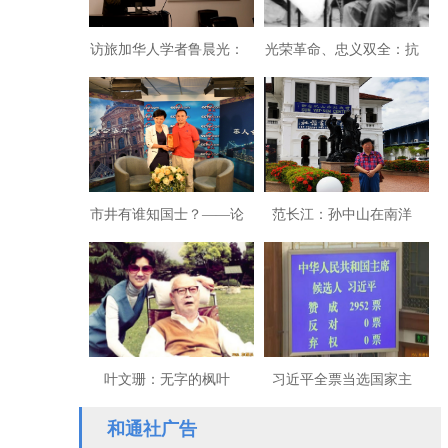
访旅加华人学者鲁晨光：
光荣革命、忠义双全：抗
揭开颜色视觉的数学奥秘
日名将蒋斌将军
市井有谁知国士？——论
范长江：孙中山在南洋
刘浩锋的“和学”
叶文珊：无字的枫叶
习近平全票当选国家主
席、中央军委主席
和通社广告