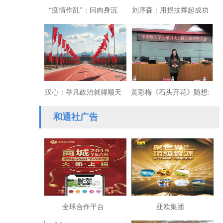
“疫情作乱”：问肉身沉
刘序森：用拐扙撑起成功
重，谁能作主？
人生的湖南企业家
汉心：举凡政治就得顺天
黄彩梅《石头开花》随想:
应人为中国人服务
写作就是对时间和人事的
和通社广告
信任与承诺
全球合作平台
亚欧集团