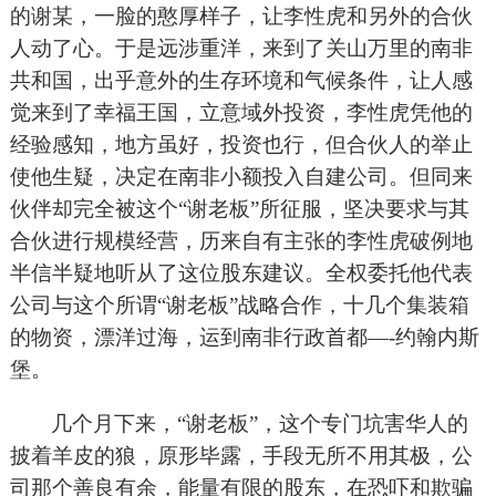
的谢某，一脸的憨厚样子，让李性虎和另外的合伙
人动了心。于是远涉重洋，来到了关山万里的南非
共和国，出乎意外的生存环境和气候条件，让人感
觉来到了幸福王国，立意域外投资，李性虎凭他的
经验感知，地方虽好，投资也行，但合伙人的举止
使他生疑，决定在南非小额投入自建公司。但同来
伙伴却完全被这个“谢老板”所征服，坚决要求与其
合伙进行规模经营，历来自有主张的李性虎破例地
半信半疑地听从了这位股东建议。全权委托他代表
公司与这个所谓“谢老板”战略合作，十几个集装箱
的物资，漂洋过海，运到南非行政首都—-约翰内斯
堡。
几个月下来，“谢老板”，这个专门坑害华人的
披着羊皮的狼，原形毕露，手段无所不用其极，公
司那个善良有余，能量有限的股东，在恐吓和欺骗