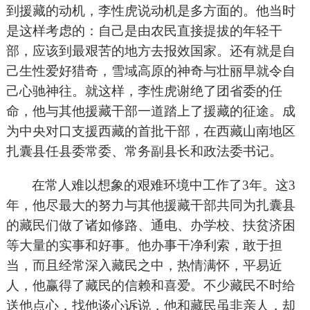
到援藏的动机，李性虎说动机是多方面的。他当时
是这样考虑的：自己是由农民直接提拔的年轻干
部，应该到最艰苦的地方去报效国家。还有就是自
己生性爱好猎奇，雪域高原的神奇与壮丽早就令自
己心驰神往。就这样，李性虎谢绝了团省委的任
命，他与其他援藏干部一道踏上了援藏的征途。成
为中央对口支援西藏的首批干部，在西藏山南地区
扎囊县任县委常委、常务副县长和政法委书记。
在常人难以想象的艰难环境中工作了3年。这3
年，他尽最大的努力与其他援藏干部共同为扎囊县
的藏民们做了诸如修路、通电、办学校、扶贫济困
等大量的实事和好事。他办事干净利索，敢于担
当，而且经常深入藏民之中，热情满怀，平易近
人，他赢得了藏民的信赖和喜爱。不少藏民不时给
送他点心，找他谈心诉说，他和藏民虽非亲人，却