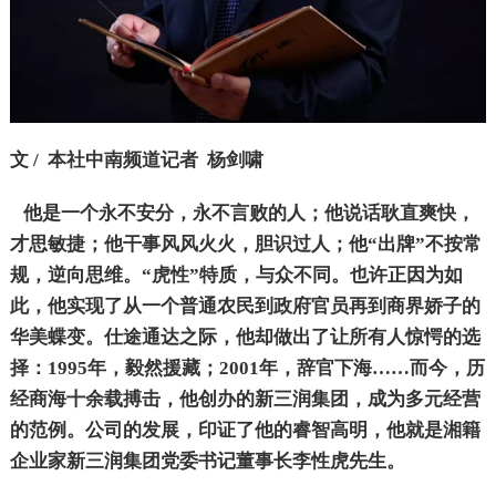
文 / 本社中南频道记者 杨剑啸
他是一个永不安分，永不言败的人；他说话耿直爽快，
才思敏捷；他干事风风火火，胆识过人；他“出牌”不按常
规，逆向思维。“虎性”特质，与众不同。也许正因为如
此，他实现了从一个普通农民到政府官员再到商界娇子的
华美蝶变。仕途通达之际，他却做出了让所有人惊愕的选
择：1995年，毅然援藏；2001年，辞官下海……而今，历
经商海十余载搏击，他创办的新三润集团，成为多元经营
的范例。公司的发展，印证了他的睿智高明，他就是湘籍
企业家新三润集团党委书记董事长李性虎先生。