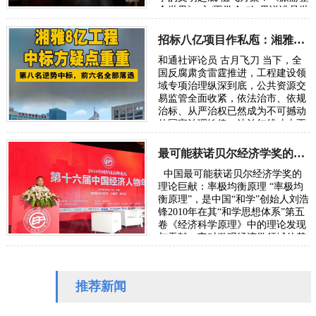
合世界》 文/王学会 “如果说谁是世
界政治旅游学的奠基人，或许非华
人…
招标八亿项目作私庖：湘雅二院基建招标怪弊多
和通社评论员 古月飞刀 当下，全
国反腐肃贪雷霆推进，工程建设领
域专项治理纵深到底，公共资源交
易监管全面收紧，依法治市、依规
治标、从严治权已然成为不可撼动
的国家治理铁律。法治红线寸土不
让，反腐高压常态长效，任何触碰
国有资产…
最可能获诺贝尔经济学奖的理论巨献：率极均衡原理
中国最可能获诺贝尔经济学奖的
理论巨献：率极均衡原理 “率极均
衡原理”，是中国“和学”创始人刘浩
锋2010年在其“和学思想体系”第五
卷《经济科学原理》中的理论发现
与贡献。它对微观经济学领域的基
础理论“择优分配原理”（此原理
被…
推荐新闻