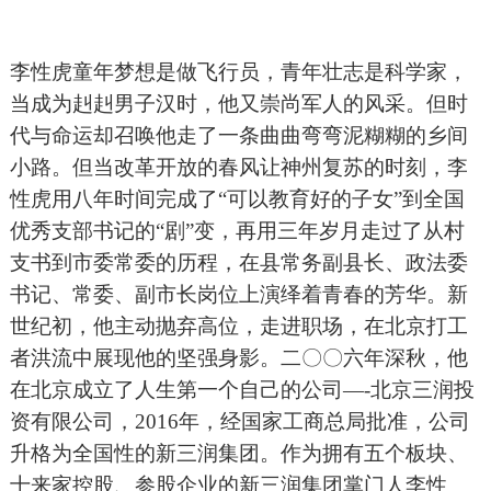
李性虎童年梦想是做飞行员，青年壮志是科学家，
当成为赳赳男子汉时，他又崇尚军人的风采。但时
代与命运却召唤他走了一条曲曲弯弯泥糊糊的乡间
小路。但当改革开放的春风让神州复苏的时刻，李
性虎用八年时间完成了“可以教育好的子女”到全国
优秀支部书记的“剧”变，再用三年岁月走过了从村
支书到市委常委的历程，在县常务副县长、政法委
书记、常委、副市长岗位上演绎着青春的芳华。新
世纪初，他主动抛弃高位，走进职场，在北京打工
者洪流中展现他的坚强身影。二〇〇六年深秋，他
在北京成立了人生第一个自己的公司—-北京三润投
资有限公司，2016年，经国家工商总局批准，公司
升格为全国性的新三润集团。作为拥有五个板块、
十来家控股、参股企业的新三润集团掌门人李性