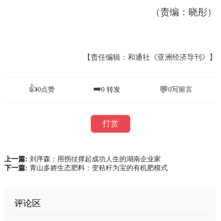
（责编：晓彤）
【责任编辑：和通社《亚洲经济导刊》】
👍
➡️
💬
0
点赞
0
转发
0
写留言
打赏
上一篇:
刘序森：用拐扙撑起成功人生的湖南企业家
下一篇:
青山多娇生态肥料：变秸杆为宝的有机肥模式
评论区