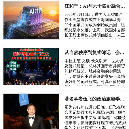
眼联盟国家…
江和宁：AI与六十四卦融合将成为读懂宇宙的通用语言
2026年7月16日，世界人工智能合
作组织签署仪式在上海圆满举办，
29个国家共同成为创始成员国，组
织总部永久落户上海。我国外交部
长王毅出席仪式并明确提出，人工
智能应当坚持以人为本、向善普
惠，搭建全球风险预警、灾害应急
共享机制，…
从自然秩序到复式簿记：会计制度的诞生逻辑
本社主笔 文硕 长久以来，世人谈
及复式簿记，总将其囿于市井商贸
的精巧技艺、城邦金融的实用法
门，仿佛它不过是账房案头一套精
密好用的记账程式。可真正值得叩
问的，从不是复式簿记于何时在佛
罗伦萨、热那亚、威尼斯臻于成
熟，而是人类…
著名学者伍飞的政治旅游学方案：《旅游整合世界》
图为2012年12月18日晚，伍飞在联
合国记协颁奖典礼现场 来源：联合
国友好画报中文版 原标题：你能读
懂未来，便能把握好现在/政治旅游
学的文明起底/伍飞方案：《旅游整