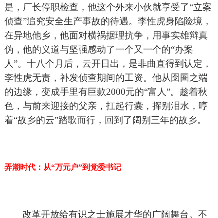
是，厂长停职检查，他这个外来小伙就享受了“立案
侦查”追究安全生产事故的待遇。李性虎身陷险境，
在异地他乡，他面对横祸据理抗争，用事实雄辩真
伪，他的义道与坚强感动了一个又一个的“办案
人”。十八个月后，云开日出，是非曲直得到认定，
李性虎无责，补发侦查期间的工资。他从囹圄之端
的边缘，变成手里有巨款2000元的“富人”。趁着秋
色，与前来迎接的父亲，扛起行囊，挥别泪水，哼
着“故乡的云”踏歌而行，回到了阔别三年的故乡。
弄潮时代：从“万元户”到党委书记
改革开放给有识之士施展才华的广阔舞台。不