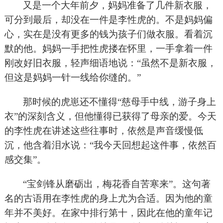
又是一个大年前夕，妈妈准备了几件新衣服，
可分到最后，却没在一件是李性虎的。不是妈妈偏
心，实在是没有更多的钱为孩子们做衣服。看着沉
默的他。妈妈一手把性虎搂在怀里，一手拿着一件
刚改好旧衣服，轻声细语地说：“虽然不是新衣服，
但这是妈妈一针一线给你缝的。”
那时候的虎崽还不懂得“慈母手中线，游子身上
衣”的深刻含义，但他懂得已获得了母亲的爱。今天
的李性虎在讲述这些往事时，依然是声音缓慢低
沉，他含着泪水说：“我今天回想起这件事，依然百
感交集”。
“宝剑锋从磨砺出，梅花香自苦寒来”。这句著
名的古语用在李性虎的身上尤为合适。因为他的童
年并不美好。在家中排行第十，因此在他的童年记