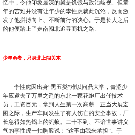
忆中，令他印象最深的就是饥饿与政治歧视。但童
年的苦难并没有让年少的李性虎就此沉沦，反而激
发了他拼搏向上、不断前行的决心。于是长大之后
的他便踏上了走南闯北追寻商机之路。
少年勇者，只身北上闯关东
李性虎因出身“黑五类”难以问鼎大学，青涩少
年应邀去了万里之遥的东北一家花炮厂出任技术
员，工资百元，拿到人生第一次高薪。正当大展宏
图之际，生产车间发生了有人伤亡的安全事故，厂
长急得如热锅上的蚂蚁。二十不到、不谙世事讲义
气的李性虎一拍胸膛说：“这事由我来承担”。于