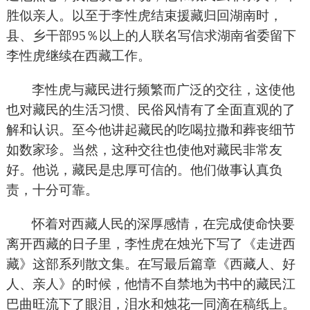
胜似亲人。以至于李性虎结束援藏归回湖南时，
县、乡干部95％以上的人联名写信求湖南省委留下
李性虎继续在西藏工作。
李性虎与藏民进行频繁而广泛的交往，这使他
也对藏民的生活习惯、民俗风情有了全面直观的了
解和认识。至今他讲起藏民的吃喝拉撒和葬丧细节
如数家珍。当然，这种交往也使他对藏民非常友
好。他说，藏民是忠厚可信的。他们做事认真负
责，十分可靠。
怀着对西藏人民的深厚感情，在完成使命快要
离开西藏的日子里，李性虎在烛光下写了《走进西
藏》这部系列散文集。在写最后篇章《西藏人、好
人、亲人》的时候，他情不自禁地为书中的藏民江
巴曲旺流下了眼泪，泪水和烛花一同滴在稿纸上。