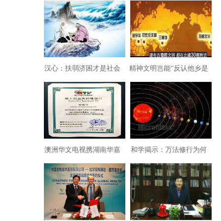
汉心：扶弱济困才是社会
精神文明岂能“反认他乡是
正义
故乡”？
澳洲华文电视携湖南华嘉
和学揭示：万法修行为何
影业录播《祖国生日快
赤诚发心为要？
乐》