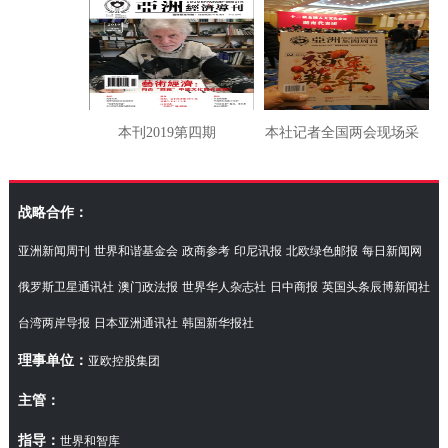
本刊2019第四期
本社记者全国两会现场采
访湖南代表团
战略合作：
亚洲新闻周刊
世界和谐基金会
政商参考
印尼讯报
北欧绿色邮报
每日新闻网
俄罗斯卫星通讯社
澳门政法报
世界华人杂志社
日中商报
英国头条辰博新闻社
台湾两岸导报
日本亚洲通讯社
韩国新华报社
理事单位：
亚欧控股集团
主管：
指导：
世界和智库