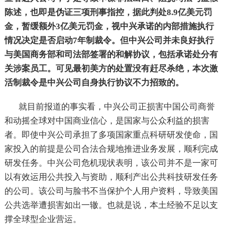
陈述，也即是伪证三项刑事指控，据此判处8.9亿美元罚
金，暂缓额外3亿美元罚金，视中兴承诺的内部措施执行
情况决定是否启动7年制裁令。但中兴公司并未良好执行
与美国商务部和司法部签署的和解协议，包括承诺处分有
关涉案员工。可见最初美方的处置没有赶尽杀绝，本次激
活制裁令是中兴公司自身执行协议不力招致的。
就目前报道的事实看，中兴公司正损害中国公司商誉
和动摇全球对中国商业信心，是国家与公众利益的损害
者。即使中兴公司承担了多项国家重点科研研发使命，国
家投入的前提是公司合法合规地推进业务发展，顺利完成
研发任务。中兴公司危机现状表明，该公司并不是一家可
以有效运用公共投入与资助，顺利产出公共科技研发任务
的公司。该公司与脸书不当保护个人用户资料，导致美国
公共选举遭损害如出一辙。也就是说，本土经验不足以支
撑全球型企业营运。