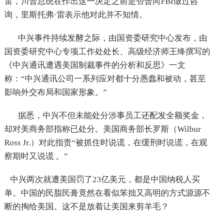
雷，川普总统在作出这一决定之前是否曾向FBI做过咨
询，里斯托弗·雷表示他对此并不知情。
中兴事件持续发酵之际，由国资委研究中心发布，由
国资委研究中心专项工作处处长、高级经济师王绛撰写的
《中兴通讯遭遇美国制裁事件的分析和反思》一文
称：“中兴通讯公司一系列应对都十分愚蠢和被动，甚至
影响外交布局和国家形象。”
据悉，中兴不但未能处分涉事员工还配发全额奖金，
却对美商务部指称已处分。美国商务部长罗斯（Wilbur
Ross Jr.）对此指责“被抓住时说谎，在缓刑时说谎，在观
察期时又说谎 。”
中兴两次就遭美国罚了23亿美元，都是中国纳税人买
单。中国的民脂民膏竟然在看似笨拙又高明的方式源源不
断的掏给美国。这不是放着让美国来剪羊毛？