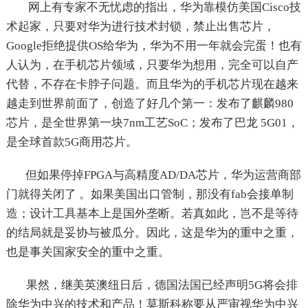
网上有专家不无忧虑的指出，华为靠模仿美国Cisco技
术起家，只要对华为进行技术封锁，禁止出售芯片，
Google拒绝提供OS给华为，华为不用一年就会完蛋！也有
人认为，在手机芯片领域，只要华为想用，完全可以自产
代替，不存在卡脖子问题。而且华为的手机芯片现在越来
越走到世界前面了，创造了好几个第一：发布了麒麟980
芯片，是全世界第一块7nm工艺SoC；发布了巴龙 5G01，
是全球首款5G商用芯片。
但如果停掉FPGA与高精度AD/DA芯片，华为运营商部
门就得关闭了 。如果美国出口管制，那没有fab会接单制
造；设计工具基本上是国外垄断。若真如此，岂不是等待
的结局就是妥协与被瓜分。因此，这是华为的重中之重，
也是事关国家安全的重中之重。
果然，继美英澳纽日后，德国法国已经声明5G将会排
除华为中兴的技术和产品！莫斯科称要从严审视华为中兴