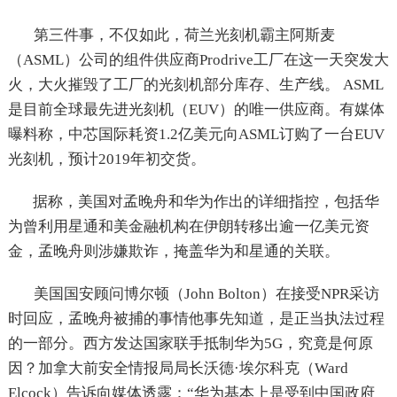
第三件事，不仅如此，荷兰光刻机霸主阿斯麦
（ASML）公司的组件供应商Prodrive工厂在这一天突发大
火，大火摧毁了工厂的光刻机部分库存、生产线。 ASML
是目前全球最先进光刻机（EUV）的唯一供应商。有媒体
曝料称，中芯国际耗资1.2亿美元向ASML订购了一台EUV
光刻机，预计2019年初交货。
据称，美国对孟晚舟和华为作出的详细指控，包括华
为曾利用星通和美金融机构在伊朗转移出逾一亿美元资
金，孟晚舟则涉嫌欺诈，掩盖华为和星通的关联。
美国国安顾问博尔顿（John Bolton）在接受NPR采访
时回应，孟晚舟被捕的事情他事先知道，是正当执法过程
的一部分。西方发达国家联手抵制华为5G，究竟是何原
因？加拿大前安全情报局局长沃德·埃尔科克（Ward
Elcock）告诉向媒体透露：“华为基本上是受到中国政府