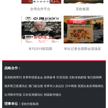
全球合作平台
亚欧集团
本刊2019第四期
本社记者全国两会现场采
访湖南代表团
战略合作：
亚洲新闻周刊
世界和谐基金会
政商参考
印尼讯报
北欧绿色邮报
每日新闻网
俄罗斯卫星通讯社
澳门政法报
世界华人杂志社
日中商报
英国头条辰博新闻社
台湾两岸导报
日本亚洲通讯社
韩国新华报社
理事单位：
亚欧控股集团