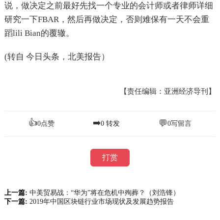
说，做决定之前最好先找一个专业的会计师或者律师详细
研究一下FBAR，然后再做决定，否则难保有一天不会重
蹈lili Bian的覆辙。
(转自 今日头条，北美报告）
【责任编辑：亚洲经济导刊】
👍
➡️
💬
0
点赞
0
转发
0
写留言
打赏
上一篇:
中美贸易战：“华为”将在危机中殉葬？（刘浩锋）
下一篇:
2019年中国区块链行业市场现状及发展趋势报告