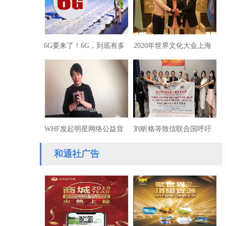
6G要来了！6G，到底有多
2020年世界文化大会上海
6？
启动
WHF发起明星网络公益音
刘昕格等致信联合国呼吁
乐会推“黑夜精灵”抗疫环
人类共同解决日本核废料
和通社广告
保歌
倾倒