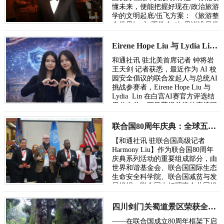
懂未来，便能把握好现在/政治旅游
学的文明起底/伍飞方案：《旅游整
合世界》 文/王学会 “如果说谁是世
界政治旅游学的奠基人，或许非华
人…
Eirene Hope Liu 与 Lydia Lin参加白宫AI 挑战赛倡议校园安全获总统亲赞！
和通社讯 驻北美首席记者 钟将岩
王天剑 记者获悉，最近作为 AI 校
园安全倡议的联合发起人与总统AI
挑战参赛者，Eirene Hope Liu 与
Lydia Lin 在白宫AI赛官方评选结
果公布前，罕见获得总统的直接回
信表彰。 2026年2月2日 纽约长岛
杰里…
联合国80周年庆典：全球五城市荣膺年度“全球可持续地球家园范例奖”
【和通社讯 驻联合国高级记者
Harmony Liu】作为联合国80周年
庆典系列活动的重要组成部分，由
世界和谐基金会、联合国国际生态
生命安全科学院、联合国减贫与发
展组织、联合国友好理事会共同组
成的“联合国80周年庆典组委会”授
予以下五座城…
四川剑门关蜀道景区荣获全球可持续发展地球家园示范奖
——在联合国成立80周年框架下启