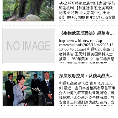
动-全球可持续发展“地球家园”示范
评选机制 【和通社讯 驻北美高级
记者 钟将岩 亚太新闻中心 王天
剑】在联合国80 周年纪念活动背景
下启动全球可持续“地球家园”范例
评选中国四川广元剑门蜀道（翠云
廊）荣获“…
《生物武器反恐法》起草者博伊尔指控新冠疫苗致命被谋杀
https://www.hkanew.com/wp-
content/uploads/2025/12/pic2025-12-
10_06-48-33.mp4 和通社讯 高级记
者钟将岩 王天剑 据美国爆料人士
披露，1989年美国《生物武器反恐
法》的起草者弗朗西斯博伊尔
(Francis Boyle)教授，因他同意就致
命的新…
深层政府控局：从俄乌战火转向亚太冲突都藏着资本獠牙
和通社高级评论员 古月飞刀 王天
剑 最近，当日本首相高市早苗军事
介入台海的狂言搅动亚洲舆论，当
福岛核污水公然污染全球海域，当
安倍晋三的遇刺沦为政坛迷局，当
俄乌战场硝烟难散、太平洋风云暗
涌，世人所见的乱象背后，始终盘
踞着一…