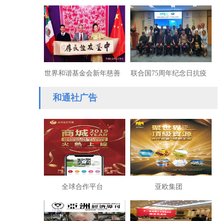
球抗疫英雄！
普不止要钱还要命！
世界和谐基金会新年慈善
联合国75周年纪念日抗疫
行动获墨西哥部长赞扬
英雄与多国领导人荣获和
和通社广告
谐贡献奖
全球合作平台
亚欧集团