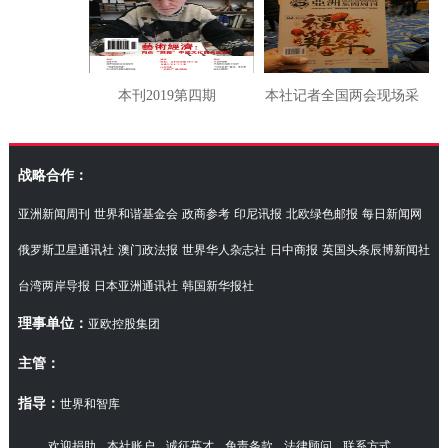
本刊2019第四期
本社记者全国两会现场采
访湖南代表团
战略合作：
亚洲新闻周刊
世界和谐基金会
政商参考
印尼讯报
北欧绿色邮报
每日新闻网
俄罗斯卫星通讯社
澳门政法报
世界华人杂志社
日中商报
英国头条辰博新闻社
台湾两岸导报
日本亚洲通讯社
韩国新华报社
理事单位：
亚欧控股集团
主管：
指导：
世界和智库
欢迎捐助
本社账户
诚征英才
免责条款
法律顾问
联系方式