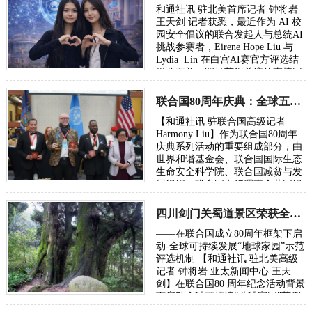
和通社讯 驻北美首席记者 钟将岩
王天剑 记者获悉，最近作为 AI 校
园安全倡议的联合发起人与总统AI
挑战参赛者，Eirene Hope Liu 与
Lydia Lin 在白宫AI赛官方评选结
果公布前，罕见获得总统的直接回
信表彰。 2026年2月2日 纽约长岛
杰里…
联合国80周年庆典：全球五城市荣膺年度“全球可持续地球家园范例奖”
【和通社讯 驻联合国高级记者
Harmony Liu】作为联合国80周年
庆典系列活动的重要组成部分，由
世界和谐基金会、联合国国际生态
生命安全科学院、联合国减贫与发
展组织、联合国友好理事会共同组
成的“联合国80周年庆典组委会”授
予以下五座城…
四川剑门关蜀道景区荣获全球可持续发展地球家园示范奖
——在联合国成立80周年框架下启
动-全球可持续发展“地球家园”示范
评选机制 【和通社讯 驻北美高级
记者 钟将岩 亚太新闻中心 王天
剑】在联合国80 周年纪念活动背景
下启动全球可持续“地球家园”范例
评选中国四川广元剑门蜀道（翠云