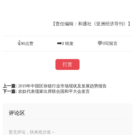
【责任编辑：和通社《亚洲经济导刊》】
👍
➡️
💬
0
点赞
0
转发
0
写留言
打赏
上一篇:
2019年中国区块链行业市场现状及发展趋势报告
下一篇:
农奴代表儒家出席联合国和平大会发言
评论区
暂无评论，快来抢沙发～