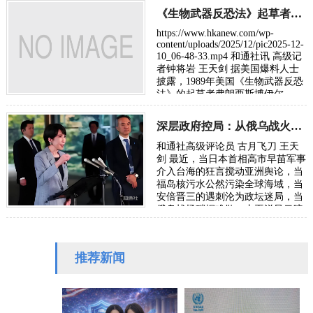
廊）荣获“…
《生物武器反恐法》起草者博伊尔指控新冠疫苗致命被谋杀
https://www.hkanew.com/wp-
content/uploads/2025/12/pic2025-12-
10_06-48-33.mp4 和通社讯 高级记
者钟将岩 王天剑 据美国爆料人士
披露，1989年美国《生物武器反恐
法》的起草者弗朗西斯博伊尔
(Francis Boyle)教授，因他同意就致
命的新…
深层政府控局：从俄乌战火转向亚太冲突都藏着资本獠牙
和通社高级评论员 古月飞刀 王天
剑 最近，当日本首相高市早苗军事
介入台海的狂言搅动亚洲舆论，当
福岛核污水公然污染全球海域，当
安倍晋三的遇刺沦为政坛迷局，当
俄乌战场硝烟难散、太平洋风云暗
涌，世人所见的乱象背后，始终盘
踞着一…
推荐新闻