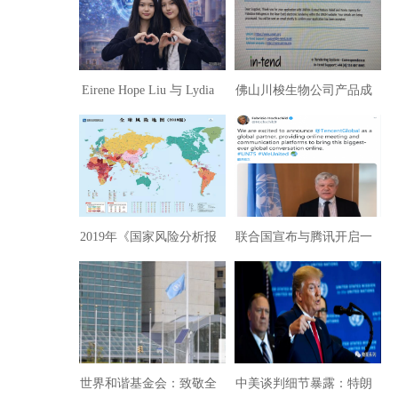
Eirene Hope Liu 与 Lydia
佛山川梭生物公司产品成
Lin参加白宫AI 挑战赛倡议
功进入联合国全球采购
校园安全获总统亲赞！
2019年《国家风险分析报
联合国宣布与腾讯开启一
告》揭示全球风险
项全新全球合作
世界和谐基金会：致敬全
中美谈判细节暴露：特朗