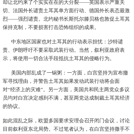
却让北约来了个实实在在的大分裂——英国表示严重关
切、法国外长谴责土耳其单方面行动、德国外长表态最激
烈——强烈谴责。北约秘书长斯托尔滕贝格也敦促土耳其
保持克制，不要损害打击恐怖组织的成果。
中东地区国家也对土耳其的行动表示担忧：沙特谴
责、伊朗呼吁不要采取武装行动。当然，叙利亚政府表
示，将使用一切合法手段抵抗土耳其的侵略行为。
美国内部乱成了一锅粥：一方面，白宫坚持为宣布撤
军寻找理由，并警告土耳其如果发动武装行动将会面
对“经济上的灾难”。另一方面，美国共和民主两党众多议
员均对白宫决定感到不满，甚至两党达成制裁土耳其经济
的协议。
如此混乱之际，欧盟多国要求安理会召开闭门会议，讨论
目前叙利亚东北局势。不过笔者认为，在白宫坚持撒手不