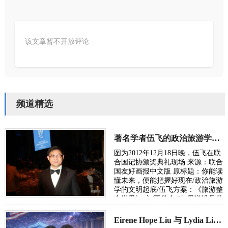
该文章暂不开放评论
频道精选
著名学者伍飞的政治旅游学方案：《旅游整合世界》
图为2012年12月18日晚，伍飞在联
合国记协颁奖典礼现场 来源：联合
国友好画报中文版 原标题：你能读
懂未来，便能把握好现在/政治旅游
学的文明起底/伍飞方案：《旅游整
合世界》 文/王学会 “如果说谁是世
界政治旅游学的奠基人，或许非华
人…
Eirene Hope Liu 与 Lydia Lin参加白宫AI 挑战赛倡议校园安全获总统亲赞！