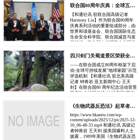
杰里…
联合国80周年庆典：全球五城市荣膺年度“全球可持续地球家园范例奖”
【和通社讯 驻联合国高级记者
Harmony Liu】作为联合国80周年
庆典系列活动的重要组成部分，由
世界和谐基金会、联合国国际生态
生命安全科学院、联合国减贫与发
展组织、联合国友好理事会共同组
成的“联合国80周年庆典组委会”授
予以下五座城…
四川剑门关蜀道景区荣获全球可持续发展地球家园示范奖
——在联合国成立80周年框架下启
动-全球可持续发展“地球家园”示范
评选机制 【和通社讯 驻北美高级
记者 钟将岩 亚太新闻中心 王天
剑】在联合国80 周年纪念活动背景
下启动全球可持续“地球家园”范例
评选中国四川广元剑门蜀道（翠云
廊）荣获“…
《生物武器反恐法》起草者博伊尔指控新冠疫苗致命被谋杀
https://www.hkanew.com/wp-
content/uploads/2025/12/pic2025-12-
10_06-48-33.mp4 和通社讯 高级记
者钟将岩 王天剑 据美国爆料人士
披露，1989年美国《生物武器反恐