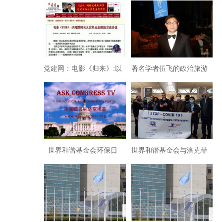
大原因
启动
党建网：电影《归来》:以
著名学者伍飞的政治旅游
揭露名义渲染丑恶摧毁主
学方案：《旅游整合世
流价值
界》
​世界和谐基金会环保日
世界和谐基金会与洛克菲
推“地球美丽家园”歌呼吁
勒家族及企业家商会疫情
保护地球
援助南美洲