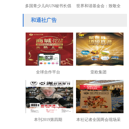
多国青少儿向UN秘书长倡
世界和谐基金会：致敬全
议“全球下半旗悼念抗疫英
球抗疫英雄！
和通社广告
雄”
全球合作平台
亚欧集团
本刊2019第四期
本社记者全国两会现场采