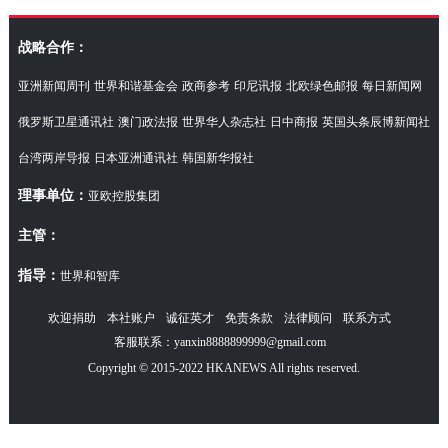
访湖南代表团
战略合作：
亚洲新闻周刊
世界和谐基金会
政商参考
印尼讯报
北欧绿色邮报
每日新闻网
俄罗斯卫星通讯社
澳门政法报
世界华人杂志社
日中商报
英国头条辰博新闻社
台湾两岸导报
日本亚洲通讯社
韩国新华报社
理事单位：
亚欧控股集团
主管：
指导：
世界和智库
欢迎捐助
本社账户
诚征英才
免责条款
法律顾问
联系方式
客服联系：yanxin8888899999@gmail.com
Copyright © 2015-2022 HKANEWS All rights reserved.