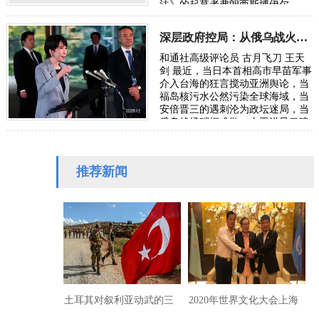
法》的起草者弗朗西斯博伊尔
(Francis Boyle)教授，因他同意就致
命的新…
深层政府控局：从俄乌战火转向亚太冲突都藏着资本獠牙
和通社高级评论员 古月飞刀 王天
剑 最近，当日本首相高市早苗军事
介入台海的狂言搅动亚洲舆论，当
福岛核污水公然污染全球海域，当
安倍晋三的遇刺沦为政坛迷局，当
俄乌战场硝烟难散、太平洋风云暗
涌，世人所见的乱象背后，始终盘
踞着一…
推荐新闻
土耳其对叙利亚动武的三
2020年世界文化大会上海