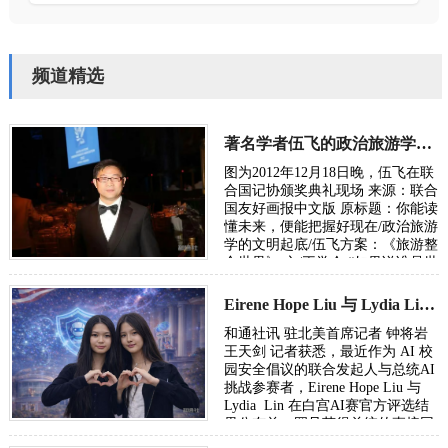
频道精选
著名学者伍飞的政治旅游学方案：《旅游整合世界》
图为2012年12月18日晚，伍飞在联
合国记协颁奖典礼现场 来源：联合
国友好画报中文版 原标题：你能读
懂未来，便能把握好现在/政治旅游
学的文明起底/伍飞方案：《旅游整
合世界》 文/王学会 “如果说谁是世
界政治旅游学的奠基人，或许非华
人…
Eirene Hope Liu 与 Lydia Lin参加白宫AI 挑战赛倡议校园安全获总统亲赞！
和通社讯 驻北美首席记者 钟将岩
王天剑 记者获悉，最近作为 AI 校
园安全倡议的联合发起人与总统AI
挑战参赛者，Eirene Hope Liu 与
Lydia Lin 在白宫AI赛官方评选结
果公布前，罕见获得总统的直接回
信表彰。 2026年2月2日 纽约长岛