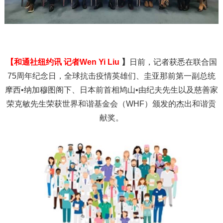
【和通社纽约讯
记者
Wen Yi Liu
】
日前，记者获悉在联合国
75周年纪念日，全球抗击疫情英雄们、圭亚那前第一副总统
摩西•纳加穆图阁下、日本前首相鸠山•由纪夫先生以及慈善家
荣克敏先生荣获世界和谐基金会（WHF）颁发的杰出和谐贡
献奖。