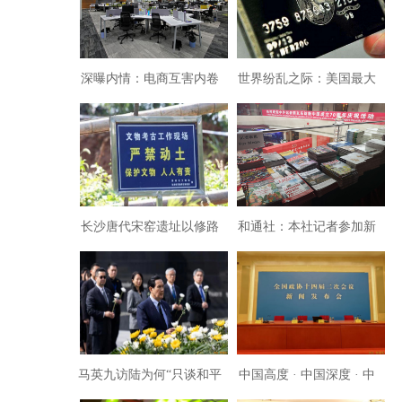
深曝内情：电商互害内卷
世界纷乱之际：美国最大
血泪史与产业互联网出路
银行运通杀入中国金融
（三）
长沙唐代宋窑遗址以修路
和通社：本社记者参加新
名义就可以毁坏？
中国华诞70周年庆典采访
马英九访陆为何“只谈和平
中国高度 · 中国深度 · 中