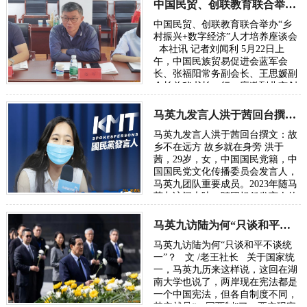
项研…
中国民贸、创联教育联合举办“乡村振兴+数字经济”人才培养座谈会
时间：2023-07-08
中国民贸、创联教育联合举办“乡
村振兴+数字经济”人才培养座谈会
本社讯 记者刘闻利 5月22日上
午，中国民族贸易促进会蓝军会
长、张福阳常务副会长、王思媛副
会长兼秘书长一行，应邀到北京创
联教育投资集团总部调研考察，并
与集…
马英九发言人洪于茜回台撰文：故乡不在远方 故乡就在身旁
时间：2023-05-26
马英九发言人洪于茜回台撰文：故
乡不在远方 故乡就在身旁 洪于
茜，29岁，女，中国国民党籍，中
国国民党文化传播委员会发言人，
马英九团队重要成员。2023年随马
英九访问大陆，随团担任发言人的
洪于茜，回台湾后发表了大陆随访
笔记。不…
马英九访陆为何“只谈和平不谈统一”？
时间：2023-04-16
马英九访陆为何“只谈和平不谈统
一”？ 文 /老王社长 关于国家统
一，马英九历来这样说，这回在湖
南大学也说了，两岸现在宪法都是
一个中国宪法，但各自制度不同，
其实就是“一国两制”了。要实现完