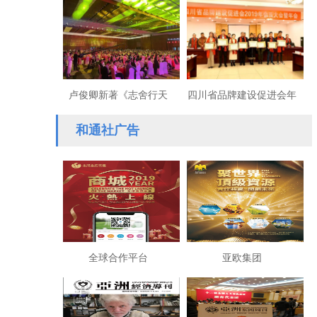
不谈统一”？
国速度 ：全国两会开幕之
日特写
卢俊卿新著《志舍行天
四川省品牌建设促进会年
下》全球首发式在北京隆
度盛典在成都隆重举行
和通社广告
重举行
全球合作平台
亚欧集团