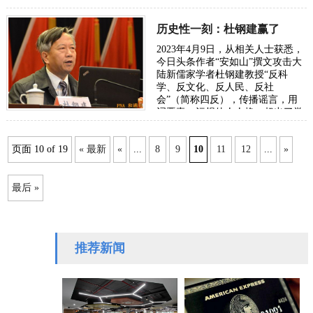
全统一，需要时间，要和…
历史性一刻：杜钢建赢了
时间：
2023年4月9日，从相关人士获悉，
今日头条作者“安如山”撰文攻击大
陆新儒家学者杜钢建教授“反科
学、反文化、反人民、反社
会”（简称四反），传播谣言，用
词恶毒，污损他人人格，超出了学
术评论范围，构成了侮辱诽谤性质
的名誉侵权，法院…
页面 10 of 19
« 最新
«
...
8
9
10
11
12
...
»
时间：2023-04-15
最后 »
推荐新闻