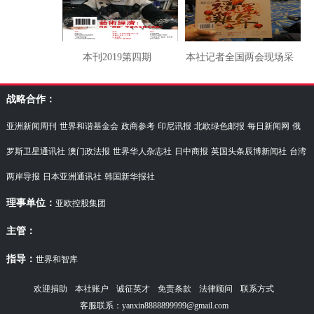
本刊2019第四期
本社记者全国两会现场采
访湖南代表团
战略合作：
亚洲新闻周刊
世界和谐基金会
政商参考
印尼讯报
北欧绿色邮报
每日新闻网
俄
罗斯卫星通讯社
澳门政法报
世界华人杂志社
日中商报
英国头条辰博新闻社
台湾
两岸导报
日本亚洲通讯社
韩国新华报社
理事单位：
亚欧控股集团
主管：
指导：
世界和智库
欢迎捐助
本社账户
诚征英才
免责条款
法律顾问
联系方式
客服联系：yanxin8888899999@gmail.com