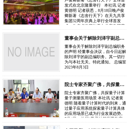
卢俊卿新著《志舍行天下》全球首
发式在北京隆重举行 本社讯 记者
黄德明 记者获悉，8月18日晚卢俊
卿新著《志舍行天下》在天九共享
集团32周年庆典上举行全球首发
式。作者卢俊卿与天九共享集团董
事局共同主席、奥利地前总理…
董事会关于解除刘泽宇副总编职务的声明
时间：2023-08-20
董事会关于解除刘泽宇副总编职务
的声明 经董事会决议，自今日起解
除刘泽宇的副总编职务。其一切行
为与本社无关。特此通知。 总编室
2023年8月3日
时间：2023-08-03
院士专家齐聚广佛，共探量子计算量子测量医用场景
院士专家齐聚广佛，共探量子计算
量子测量医用场景 本社讯 记者黄
德明 随着量子计算时代的到来，通
过量子应用系统探索量子计算具体
的应用场景已成为行业发展趋势。
7月4日，首届“量子计算测量数字
孪生融合精准医疗和快研药物”专