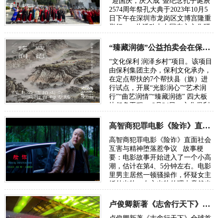
“迎国庆，庆大成”暨纪念孔子诞辰
2574周年祭孔大典于2023年10月5
日下午在深圳市龙岗区文博宫隆重
举行。 此活动由中国东方文化研
究会粤港澳文化发展委员会…
“臻藏润德”公益拍卖会在保利拍卖网络平台圆满举行
时间：2023-10-06
“文化保利 润泽乡村”项目。该项目
由保利集团主办，保利文化承办，
在定点帮扶的7个帮扶县（旗）进
行试点，开展“光影润心”“艺术润
行”“曲艺润情”“臻藏润德” 四大板
块任务工程。 8月24日，文化保利
润泽乡村 |“臻藏润德”网络公益拍卖
会-云…
高智商犯罪电影《险诈》直面社会互害与精神堕落惹争议
时间：2023-09-04
高智商犯罪电影《险诈》直面社会
互害与精神堕落惹争议 故事梗
要：电影故事开始进入了一个小高
潮，估计在第4、5分钟左右。电影
里男主居然一顿骚操作，怀疑女主
婚外出轨，女主出轨的理由竟然也
是怀疑男主出轨，在故事冲突中，
男…
卢俊卿新著《志舍行天下》全球首发式在北京隆重举行
时间：2023-08-23