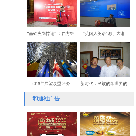
傲）
云华）
“基础失衡悖论” ：西方经
“英国人英语”源于大湘
济学虚拟的逻辑基础
西？杜钢建学界扔下原子
弹（枕戈）
2019年展望欧盟经济
新时代：民族的即世界的
（刘浩锋）
和通社广告