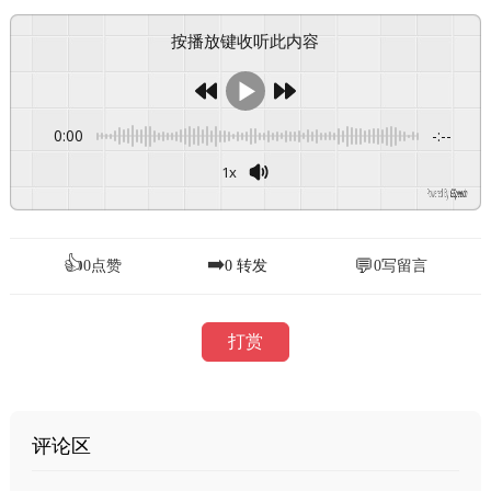
按播放键收听此内容
0:00
-:--
1x
Powered By
GSpeech
👍
➡️
💬
0
点赞
0
转发
0
写留言
打赏
评论区