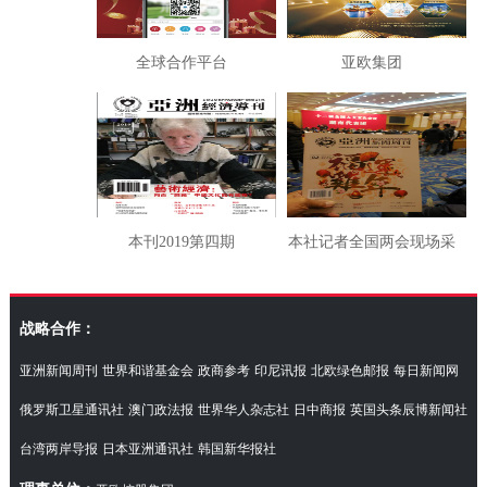
全球合作平台
亚欧集团
本刊2019第四期
本社记者全国两会现场采
访湖南代表团
战略合作：
亚洲新闻周刊
世界和谐基金会
政商参考
印尼讯报
北欧绿色邮报
每日新闻网
俄罗斯卫星通讯社
澳门政法报
世界华人杂志社
日中商报
英国头条辰博新闻社
台湾两岸导报
日本亚洲通讯社
韩国新华报社