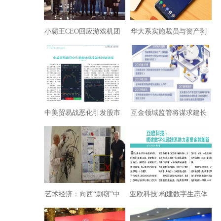
小霸王CEO回应游戏机团
华大系实施裁员与资产剥
队解散：项目还在
离，被裁员工华大币无法
提现
中美贸易战恶化引发股市
互金领域监管将谋求建长
猛跌与比特币猛涨
效机制
艺术经济：向西“剽窃”中
亚欧科技:构建数字生态体
国文化能有国格？（张
系助力产业金融创新（欧