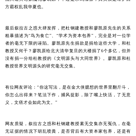
方霸权乱我华夏也。
最后叙拉古之惑大肆发挥，把杜钢建教授和廖凯原先生的关系
粗暴描述为“鸟为食亡”、“学术为资本包养”，完全是对一位学
者的毫无下限的诬陷。廖凯原先生捐款是捐给这些大学，和杜
教授又何干？廖凯原给北大清华复旦的大楼捐了6个多亿，但并
没有捐一分给杜教授的《文明源头与大同世界》。廖凯原和杜
教授世界文明源头的研究毫无交集。
有位网友评论：“你这写法，是在金大侠臆想的世界里翻斤斗，
你怎么出得来？笔法下作，捕风捉影，除了嘴上快活，了无意
义，文痞才会如此为文。”
网友质疑，叙拉古之惑和杜钢建教授素无交集亦无冤仇，在毫
无证据的情况下胡乱喷粪，是否背后有大资本家包养，还是有