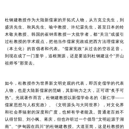
杜钢建教授作为大陆新儒家的开拓式人物，从方克立先生，到
盛洪先生、秋风先生、喻中教授、许纪霖先生，甚至日本的铃
木敬夫教授、韩国的崔钟库教授一大批学者，都“关注”或援引
过杜教授的学术观点，把他当作儒家宪政或把西方法理儒家化
（本土化）的首倡者和代表。“儒家宪政”从过去的空谷足音，
到现在成了一门显学，追根溯源，还是要追到杜钢建这个“开山
祖师爷”那里去。
如今，杜教授作为世界新文明史观的代表，即历史儒学的代表
人物，也是大陆新儒家的范畴，其影响力之大，正可谓“炙手可
热”。光就著作而言，杜钢建教授以新儒学命名的《新仁学——
儒家思想与人权宪政》、《文明源头与大同世界》，对文化界
和社会界辐射的深度和广度，也鲜有学者能及。普通老百姓不
认得甘阳、刘小枫、蒋庆，但也许听过一个倡导“文明起源于湖
南”、“伊甸园在四川”的杜钢建教授。大道至简，这是杜教授的