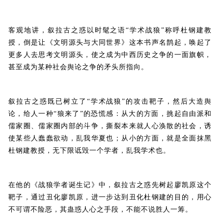
客观地讲，叙拉古之惑以时髦之语“学术战狼”称呼杜钢建教
授，倒是让《文明源头与大同世界》这本书声名鹊起，唤起了
更多人去思考文明源头，使之成为中西历史之争的一面旗帜，
甚至成为某种社会舆论之争的矛头所指向。
叙拉古之惑既已树立了“学术战狼”的攻击靶子，然后大造舆
论，给人一种“狼来了”的恐慌感：从大的方面，挑起自由派和
儒家圈、儒家圈内部的斗争，撕裂本来就人心涣散的社会，诱
使某些人蠢蠢欲动，乱我华夏也；从小的方面，就是全面抹黑
杜钢建教授，无下限诋毁一个学者，乱我学术也。
在他的《战狼学者诞生记》中，叙拉古之惑先树起廖凯原这个
靶子，通过丑化廖凯原，进一步达到丑化杜钢建的目的，用心
不可谓不险恶，其蛊惑人心之手段，不能不说胜人一筹。