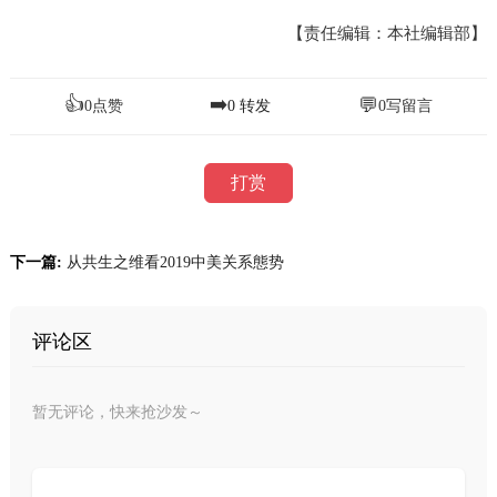
【责任编辑：本社编辑部】
👍
➡️
💬
0
点赞
0
转发
0
写留言
打赏
下一篇:
从共生之维看2019中美关系態势
评论区
暂无评论，快来抢沙发～