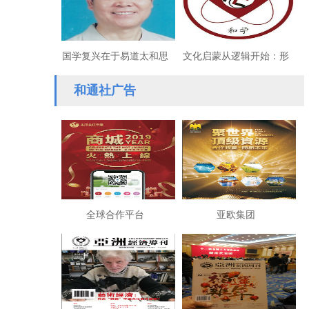
破解
持续深入
国学复兴在于易道太和思
文化启蒙从逻辑开始：形
想的现代化与全球化
式逻辑悖论的线性循环
和通社广告
全球合作平台
亚欧集团