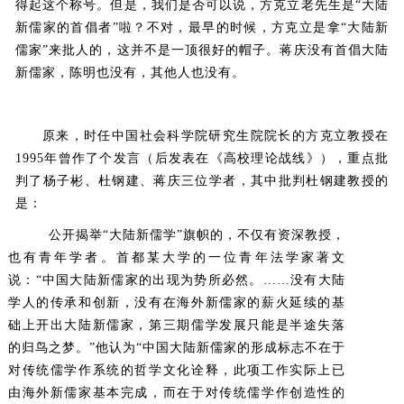
得起这个称号。但是，我们是否可以说，方克立老先生是“大陆
新儒家的首倡者”啦？不对，最早的时候，方克立是拿“大陆新
儒家”来批人的，这并不是一顶很好的帽子。蒋庆没有首倡大陆
新儒家，陈明也没有，其他人也没有。
原来，时任中国社会科学院研究生院院长的方克立教授在
1995年曾作了个发言（后发表在《高校理论战线》），重点批
判了杨子彬、杜钢建、蒋庆三位学者，其中批判杜钢建教授的
是：
公开揭举“大陆新儒学”旗帜的，不仅有资深教授，
也有青年学者。首都某大学的一位青年法学家著文
说：“中国大陆新儒家的出现为势所必然。……没有大陆
学人的传承和创新，没有在海外新儒家的薪火延续的基
础上开出大陆新儒家，第三期儒学发展只能是半途失落
的归鸟之梦。”他认为“中国大陆新儒家的形成标志不在于
对传统儒学作系统的哲学文化诠释，此项工作实际上已
由海外新儒家基本完成，而在于对传统儒学作创造性的