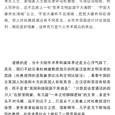
考古人士、新儒家人士都出来评论杜教授，可谓议论纷纷。时
人写评论，总不忘搭上一句“世界文明起源于大湘西”、“宇宙大
爆炸在湖南”云云。宇宙大爆炸不在湖南，思想大爆炸却在湖
南。世人对杜教授观点有不同意见，从学术层面进行讨论或批
判，都应是好现象，这终究只是个人学术观点的表达。
遗憾的是，当今大陆学术界和媒体界还是太心浮气躁了。
其实，我们不妨沿着杜钢建教授指示的民族迁徙和文明演变的
思路（杜教授用的是取象类比法和文明比较法），看看中国的
古英国人到底和今天的英国人有联系否，古汉语和英语有联系
否，而不是拿“英国和德国源于英德县”、“川普是说普通话的四
川人”在那里瞎蒙。有几篇“一本正经聊聊逻辑”的文章，多是牛
头不对马嘴，说不到点子上，只是从个人形象上对杜教授进行
抹黑，更有甚者如叙拉古之惑、儒家网等，几乎是无下限地诋
毁杜教授，在学术界社会上掀起了一股歪风妖风。