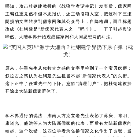
哪知，攻击杜钢建教授的《战狼学者诞生记》发表后，儒家网
主编任重竟然不但不思报仇，还主动引狼入室，把这种下三滥
阴损的文章转发到儒家网和其公众号上，自降格调，而且标题
改成《杜钢建是“新儒家代表人之一”吗？》。一下子引起舆论
哗然。大陆学界开始观战儒家网和大同思想网的斗法。
原来，任重先生从叙拉古之惑的文字里捡到了一个宝贝疙瘩：
叙拉古之惑认为杜钢建先生担当不起“新儒家代表人”的头衔。
这下正中了任重先生的下怀。意欲“清理门户”，把杜钢建教授
开除出大陆新儒家群体了。
学术界通行的说法，湖南人方克立老先生表彰了蒋庆、陈明、
康晓光、盛洪等人为大陆新儒家的代表，而后有大陆新儒家的
崛起。这个没错，这四位学者为弘扬儒家文化作出了贡献，当