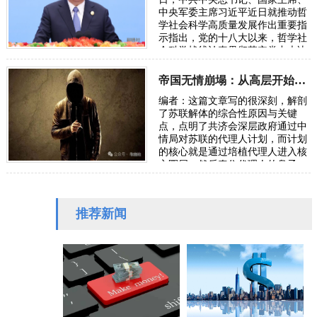
中央军委主席习近平近日就推动哲
学社会科学高质量发展作出重要指
示指出，党的十八大以来，哲学社
会科学战线认真贯彻落实党中央决
策部署，坚持“两个结合”，扎实推
进知识创新…
帝国无情崩塌：从高层开始渗透的“代理人计划”
编者：这篇文章写的很深刻，解剖
了苏联解体的综合性原因与关键
点，点明了共济会深层政府通过中
情局对苏联的代理人计划，而计划
的核心就是通过培植代理人进入核
心圈层，然后牵住代理人的鼻子，
推行美国国务院的改革顶层计划。
意识形态洗…
推荐新闻