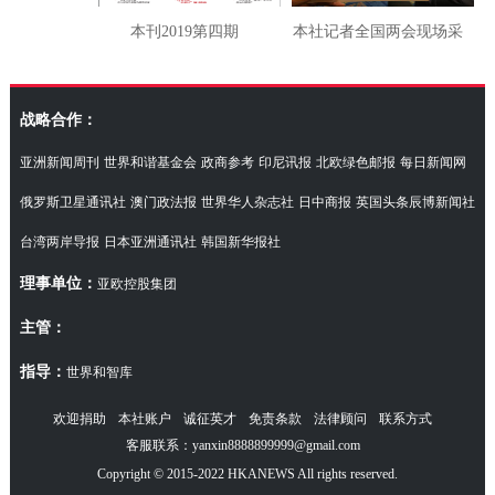
本刊2019第四期
本社记者全国两会现场采
访湖南代表团
战略合作：
亚洲新闻周刊
世界和谐基金会
政商参考
印尼讯报
北欧绿色邮报
每日新闻网
俄罗斯卫星通讯社
澳门政法报
世界华人杂志社
日中商报
英国头条辰博新闻社
台湾两岸导报
日本亚洲通讯社
韩国新华报社
理事单位：
亚欧控股集团
主管：
指导：
世界和智库
欢迎捐助
本社账户
诚征英才
免责条款
法律顾问
联系方式
客服联系：yanxin8888899999@gmail.com
Copyright © 2015-2022 HKANEWS All rights reserved.