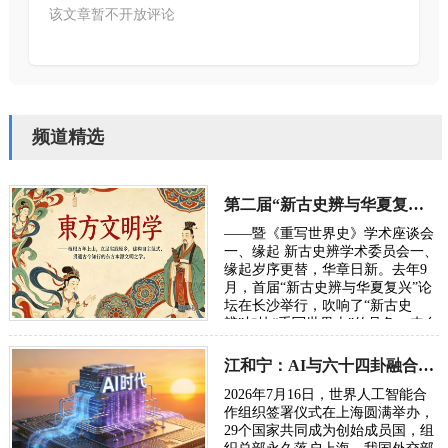
该文章暂不开放评论
频道精选
第二届“新古史辨与华夏复兴”学术研讨会定于10月长沙举行
——暨《重写世界史》学术座谈会
一、缘起 新古史辨学术委员会一、
缘起岁序更替，华章日新。去年9
月，首届“新古史辨与华夏复兴”论
坛在长沙举行，吹响了“新古史
辨”加快“重写世界史”的号角。来自
五湖四海的朋友，汇聚各方智慧，
在反思百年“…
江和宁：AI与六十四卦融合将成为读懂宇宙的通用语言
2026年7月16日，世界人工智能合
作组织签署仪式在上海圆满举办，
29个国家共同成为创始成员国，组