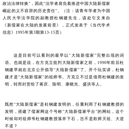
政治法律转换”，因此“法学者肩负着推进中国大陆新儒家
崛起的义不容辞的历史责任”。（注：该青年学者为中国
人民大学法学院的副教授杜钢建先生，该处引文来自
《新儒家在大陆的发展前景》，正式发表于《当代学术
信息》1995年第3期第13-15页）
这是目前可以看到的最早以“大陆新儒家”完整出现的词
语。也就是说，在方克立批判大陆新儒家之前，1990年前后杜
钢建早就在北京公开倡导“大陆新儒家”了。开个玩笑讲，杜钢
建才是“大陆新儒家”的祖师爷。方克立不过是借用杜钢建的发
明，转而封赏给了蒋庆、陈明、康晓光、盛洪等人。
既然“大陆新儒家”是杜钢建发明的，任重利用了杜钢建教授的
发明，搭建了儒家网这个号称“大陆新儒家平台”的网站，这个
时候却对祖师爷杜钢建教授落井下石，岂不是欺师灭祖、大逆
不道？