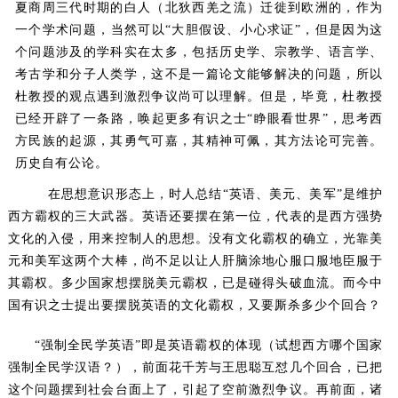
夏商周三代时期的白人（北狄西羌之流）迁徙到欧洲的，作为
一个学术问题，当然可以“大胆假设、小心求证”，但是因为这
个问题涉及的学科实在太多，包括历史学、宗教学、语言学、
考古学和分子人类学，这不是一篇论文能够解决的问题，所以
杜教授的观点遇到激烈争议尚可以理解。但是，毕竟，杜教授
已经开辟了一条路，唤起更多有识之士“睁眼看世界”，思考西
方民族的起源，其勇气可嘉，其精神可佩，其方法论可完善。
历史自有公论。
在思想意识形态上，时人总结“英语、美元、美军”是维护
西方霸权的三大武器。英语还要摆在第一位，代表的是西方强势
文化的入侵，用来控制人的思想。没有文化霸权的确立，光靠美
元和美军这两个大棒，尚不足以让人肝脑涂地心服口服地臣服于
其霸权。多少国家想摆脱美元霸权，已是碰得头破血流。而今中
国有识之士提出要摆脱英语的文化霸权，又要厮杀多少个回合？
“强制全民学英语”即是英语霸权的体现（试想西方哪个国家
强制全民学汉语？），前面花千芳与王思聪互怼几个回合，已把
这个问题摆到社会台面上了，引起了空前激烈争议。再前面，诸