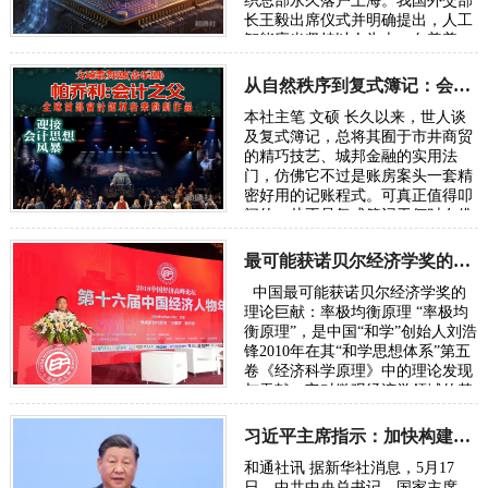
织总部永久落户上海。我国外交部
长王毅出席仪式并明确提出，人工
智能应当坚持以人为本、向善普
惠，搭建全球风险预警、灾害应急
共享机制，…
从自然秩序到复式簿记：会计制度的诞生逻辑
本社主笔 文硕 长久以来，世人谈
及复式簿记，总将其囿于市井商贸
的精巧技艺、城邦金融的实用法
门，仿佛它不过是账房案头一套精
密好用的记账程式。可真正值得叩
问的，从不是复式簿记于何时在佛
罗伦萨、热那亚、威尼斯臻于成
熟，而是人类…
最可能获诺贝尔经济学奖的理论巨献：率极均衡原理
中国最可能获诺贝尔经济学奖的
理论巨献：率极均衡原理 “率极均
衡原理”，是中国“和学”创始人刘浩
锋2010年在其“和学思想体系”第五
卷《经济科学原理》中的理论发现
与贡献。它对微观经济学领域的基
础理论“择优分配原理”（此原理
被…
习近平主席指示：加快构建中国哲学社会科学自主知识体系
和通社讯 据新华社消息，5月17
日，中共中央总书记、国家主席、