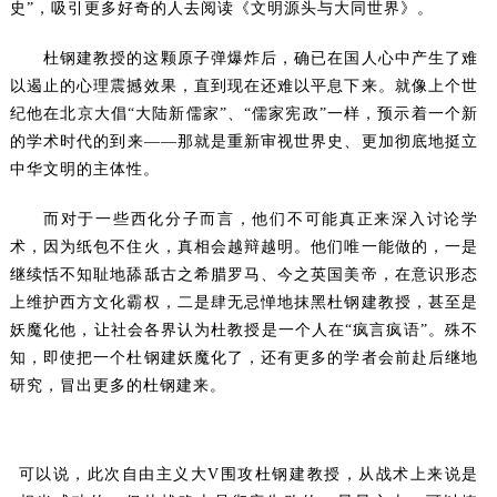
史”，吸引更多好奇的人去阅读《文明源头与大同世界》。
杜钢建教授的这颗原子弹爆炸后，确已在国人心中产生了难
以遏止的心理震撼效果，直到现在还难以平息下来。就像上个世
纪他在北京大倡“大陆新儒家”、“儒家宪政”一样，预示着一个新
的学术时代的到来——那就是重新审视世界史、更加彻底地挺立
中华文明的主体性。
而对于一些西化分子而言，他们不可能真正来深入讨论学
术，因为纸包不住火，真相会越辩越明。他们唯一能做的，一是
继续恬不知耻地舔舐古之希腊罗马、今之英国美帝，在意识形态
上维护西方文化霸权，二是肆无忌惮地抹黑杜钢建教授，甚至是
妖魔化他，让社会各界认为杜教授是一个人在“疯言疯语”。殊不
知，即使把一个杜钢建妖魔化了，还有更多的学者会前赴后继地
研究，冒出更多的杜钢建来。
可以说，此次自由主义大V围攻杜钢建教授，从战术上来说是