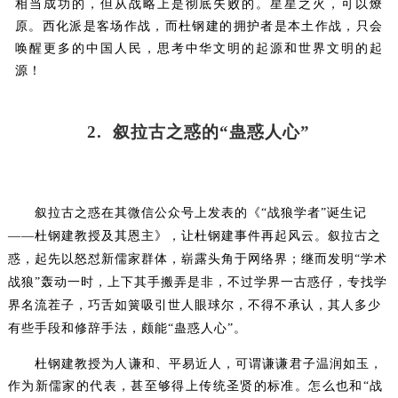
相当成功的，但从战略上是彻底失败的。星星之火，可以燎
原。西化派是客场作战，而杜钢建的拥护者是本土作战，只会
唤醒更多的中国人民，思考中华文明的起源和世界文明的起
源！
2.
叙拉古之惑的“蛊惑人心”
叙拉古之惑在其微信公众号上发表的《
“战狼学者”诞生记
——杜钢建教授及其恩主》，让杜钢建事件再起风云。
叙拉古之
惑，起先以怒怼新儒家群体，崭露头角于网络界；继而发明“学术
战狼”轰动一时，上下其手搬弄是非，不过学界一古惑仔，专找学
界名流茬子，巧舌如簧吸引世人眼球尔，不得不承认，其人多少
有些手段和修辞手法，颇能“蛊惑人心”。
杜钢建教授为人谦和、平易近人，可谓谦谦君子温润如玉，
作为新儒家的代表，甚至够得上传统圣贤的标准。怎么也和“战