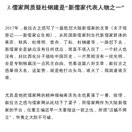
3.
儒家网质疑杜钢建是“新儒家代表人物之一”
2017
年，叙拉古之惑写了一篇怒怼大陆新儒家的文章《夫子现
形记——新儒家众生相》。从民国新儒家到当代新儒家群体的
蒋庆、秋风、杜维明、曾亦、丁耘、杜钢建等，一路怼下去，
新儒家全是缺点没有任何优点，简直不堪入目了，一个好人也
没有。好比西化分子描绘中国历史，一片黑暗没有一丝光明，
全是专制独裁没一点民主自由。凭着这篇八卦文章，叙拉古之
惑暴得大名。这架势，就是枪打出头鸟，谁火了，我就逮谁灭
谁。
尤其是他把儒家网的精神领袖蒋庆先生也奚落了一番。按理，
叙拉古之惑与儒家网从此结下了梁子，而儒家网作为大陆新儒
家的平台，任重主编迟早一天要报这一箭之仇，所谓“汉贼不两
立”，华夷之大防不可破。