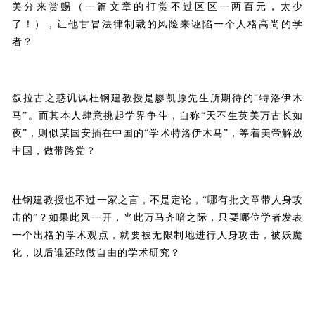
美分来赏赐（一篇文章的打赏不过区区一两百元，太少
了！），让他甘冒法律制裁的风险来诬陷一个人格高尚的学
者？
叙拉古之惑讥讽杜钢建教授是廖凯原先生所期待的
“特洛伊木
马”。而其本人
肆意挑起学界争斗，自称“天不生英美万古长如
夜”，则似某国安插在中国的“学术特洛伊木马”，等着美帝解放
中国，做带路党？
杜钢建教授也不过一家之言，不是定论，“哪有批文章带人身攻
击的”？如果此风一开，当此万马齐喑之际，只要哪位学者发表
一个出格的学术观点，就要被无限制地进行人身攻击，被妖魔
化，以后谁还敢做自由的学术研究？