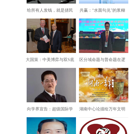
给所有人发钱，就是拯民
共赢：“水面勾兑”的浆糊
于水火走出内卷导向共富
经济学
道路
大国策：中美博弈与双S底
区分域命题与普命题在逻
线思维
辑上的必要性——对徐明
良“经典蕴涵怪论构成逻辑
悖论”的评论
向学界宣告：超级国际学
湖南中心论描绘万年文明
术难题“蕴涵怪论”已成功
史引激荡：“新古史辨”将