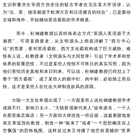
玄识和董并生等西方伪史论的疑古学者在北京某大学演讲，认
为“法、英、德语都源于欧洲方言和汉语雅言的结合”，已是轰动
京城和海外，开始撼动英语霸权的学术根基。
而今，杜钢建教授以其特殊表达方式“英国人英语源于大
湘西”，可谓直捣黄龙，从文明源头上彻底消解了“西方中心
论”的荒谬，更对英语霸权、西方文化霸权构成了巨大威胁。难
怪有人说，杜教授著《文明源头与大同世界》引起了学术界和世
俗界的双重恐慌，不过是某些人惶惶不可终日的真实写照，因为
他们害怕历史真相和末日到来。可以说，杜钢建教授已经怼上了
整个“西方霸权”，成了某些人的眼中钉、肉中刺，必欲除之而后
快。这才是某些人在社会大肆制造妖风的原因。
大陆一大文化奇观出现了：一方面某些人说杜钢建教授学术
成就不行、影响力太小，“大陆新儒家代表人”徒有虚名，一个人
在那里疯言疯语；另一方面却大肆捏造一些证据，连篇累牍地发
表文章诋毁杜教授，制造一种“狼来了”或者“一个思想幽灵在上
空飘荡”的恐怖氛围。这样反过来又传播了他空前震撼的“世界