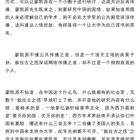
方式，可以让廖凯原在一个小圈子进行研讨，达成共识后再传
播。廖凯原先生既来之，则要研究中国的国情，如果知道周围
的人未必理解自己的学术，则不必在大学里的公共殿堂讲演传
播，这叫通达人情世故。免得落得一个让大学为自己背书的罪
名。
廖凯原不懂公共传播之道，但是一个顶天立地的炎黄子
孙。叙拉古之惑深谙网络传播之道，却不过是一个彻彻底底的
小人。
廖凯原不知道，在中国这个什么鸟、什么狼都有的社会里，无
数个“叙拉古之惑”早就盯上了他。并不是他的研究内容有什么
错，最根本的是，一他要弘扬轩辕黄帝文化，因为西方霸权
是“要灭你的国，先灭你的史”，西方学术界始终不承认你们中
国有夏朝，哪还有什么三皇五帝？二你赚了美国人的美元，竟
然到中国来支持办大学，此等先例断不可开。“叙拉古之惑”之
流大造舆论妖魔化廖凯原，不过是杀鸡儆猴，其实质是维护西