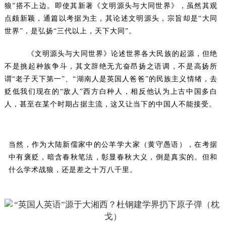
狼”搭不上边。即使其新著《文明源头与大同世界》，虽然其观
点颇新颖，通篇以考据为主，其论述文明源头，宗旨却是“大同
世界”，是弘扬“三代以上，天下大同”。
《文明源头与大同世界》论述世界各大民族的起源，但绝
不是挑起种族争斗，其文辞绝无亢奋昂扬之语调，不是高扬所
谓“老子天下第一”、“湖南人是英国人爸爸”的民族主义情绪，去
贬低我们现在的“敌人”西方白种人，相反他认为上古中国多白
人，甚至在某个时期占据主流，这又让当下的中国人不能接受。
当然，作为大陆新儒家中的公羊学大家（黄守愚语），在考据
中有褒贬，暗含春秋笔法，彰显春秋大义，倒是真实的。但和
什么学术战狼，还是差之十万八千里。