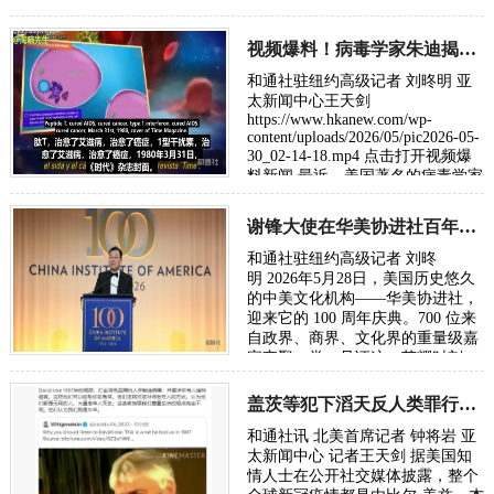
冠疫苗伤害信号，包括掩埋96名儿
童接种后死亡的报告，新冠疫苗推
广是…
视频爆料！病毒学家朱迪揭露医疗资本隐瞒癌症和艾滋病治愈方法
和通社驻纽约高级记者 刘昸明 亚
太新闻中心王天剑
https://www.hkanew.com/wp-
content/uploads/2026/05/pic2026-05-
30_02-14-18.mp4 点击打开视频爆
料新闻 最近，美国著名的病毒学家
朱迪·米科维茨博士（Judy
Mikovits）公开发表视频爆…
谢锋大使在华美协进社百年庆典礼赞新时代东西方文明交流
和通社驻纽约高级记者 刘昸
明 2026年5月28日，美国历史悠久
的中美文化机构——华美协进社，
迎来它的 100 周年庆典。700 位来
自政界、商界、文化界的重量级嘉
宾齐聚一堂，见证这一荣耀时刻。
中国驻美国大使谢锋应邀出席在纽
约举办的华美协…
盖茨等犯下滔天反人类罪行：完整揭露深层政府策划实施病毒设计传播通信证据
和通社讯 北美首席记者 钟将岩 亚
太新闻中心 记者王天剑 据美国知
情人士在公开社交媒体披露，整个