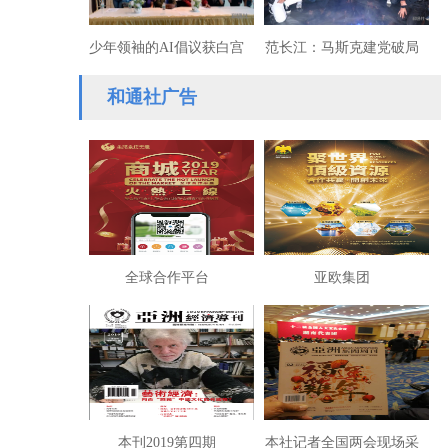
少年领袖的AI倡议获白宫
范长江：马斯克建党破局
回信：总统鼓励下一代投
拭目以待
和通社广告
身AI时代
全球合作平台
亚欧集团
本刊2019第四期
本社记者全国两会现场采