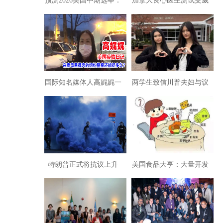
预测2026美国中期选举：
加拿大良心医生测试受威
川普执政面临“跛脚”危机
胁：揭患者打疫苗后62％
出现血栓
国际知名媒体人高娓娓一
两学生致信川普夫妇与议
线勇揭美国疫情真相
员：在AI时代重新定义校
园安全
特朗普正式将抗议上升
美国食品大亨：大量开发
为“反政府运动”
添加剂制造疾病群为医药
产业创造消费市场