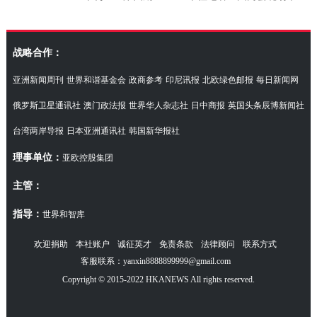
访湖南代表团
战略合作：
亚洲新闻周刊
世界和谐基金会
政商参考
印尼讯报
北欧绿色邮报
每日新闻网
俄罗斯卫星通讯社
澳门政法报
世界华人杂志社
日中商报
英国头条辰博新闻社
台湾两岸导报
日本亚洲通讯社
韩国新华报社
理事单位：
亚欧控股集团
主管：
指导：
世界和智库
欢迎捐助
本社账户
诚征英才
免责条款
法律顾问
联系方式
客服联系：yanxin8888899999@gmail.com
Copyright © 2015-2022 HKANEWS All rights reserved.