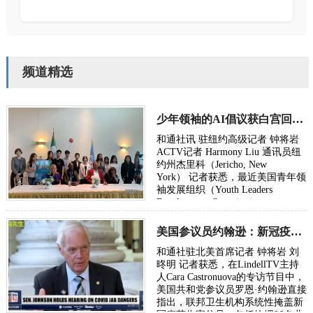
频道精选
少年领袖的AI倡议获白宫回信：总统鼓励下一代投身AI时代
和通社讯 驻纽约高级记者 钟将岩
ACTV记者 Harmony Liu 通讯员纽
约州杰里科（Jericho, New
York） 记者获悉，最近美国青年领
袖发展组织（Youth Leaders
Development Organization，
YLDO）创会成员、副会长兼首席
AI与信息技术负责人Eric …
美国参议员约翰逊：新冠疫苗推广是一生所见最大政府丑闻
和通社驻北美首席记者 钟将岩 刘
昸明 记者获悉，在LindellTV主持
人Cara Castronuova的专访节目中，
美国共和党参议员罗恩·约翰逊直接
指出，联邦卫生机构系统性掩盖新