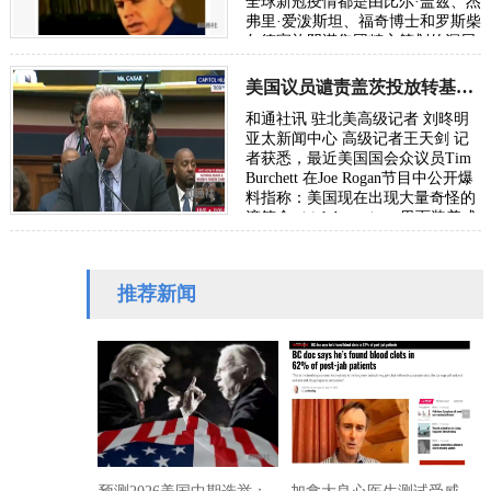
全球新冠疫情都是由比尔·盖兹、杰
弗里·爱泼斯坦、福奇博士和罗斯柴
尔德家族阴谋集团精心策划的深层
政府阴谋！曝光的视频完整清晰揭
露了…
美国议员谴责盖茨投放转基因蜱虫制造新疫情投资疫苗公司
和通社讯 驻北美高级记者 刘昸明
亚太新闻中心 高级记者王天剑 记
者获悉，最近美国国会众议员Tim
Burchett 在Joe Rogan节目中公开爆
料指称：美国现在出现大量奇怪的
滴答盒（tick boxes），里面装着成
千上万只蜱虫，而比尔盖茨Bill
Gate…
推荐新闻