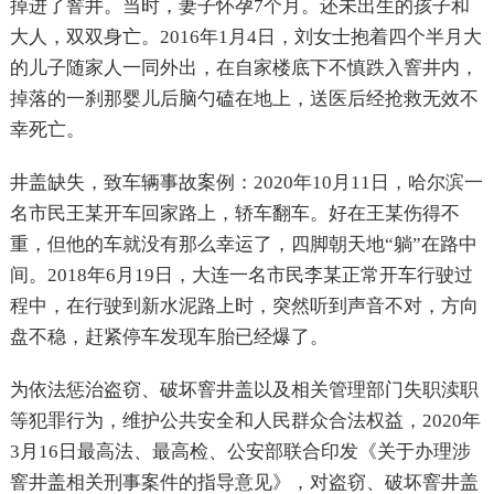
掉进了窨井。当时，妻子怀孕
7
个月。还未出生的孩子和
大人，双双身亡。
2016
年
1
月
4
日，刘女士抱着四个半月大
的儿子随家人一同外出，在自家楼底下不慎跌入窨井内，
掉落的一刹那婴儿后脑勺磕在地上，送医后经抢救无效不
幸死亡。
井盖缺失，致车辆事故案例：
2020
年
10
月
11
日，哈尔滨一
名市民王某开车回家路上，轿车翻车。好在王某伤得不
重，但他的车就没有那么幸运了，四脚朝天地“躺”在路中
间。
2018
年
6
月
19
日，大连一名市民李某正常开车行驶过
程中，在行驶到新水泥路上时，突然听到声音不对，方向
盘不稳，赶紧停车发现车胎已经爆了。
为依法惩治盗窃、破坏窨井盖以及相关管理部门失职渎职
等犯罪行为，维护公共安全和人民群众合法权益，
2020
年
3
月
16
日最高法、最高检、公安部联合印发《关于办理涉
窨井盖相关刑事案件的指导意见》，对盗窃、破坏窨井盖