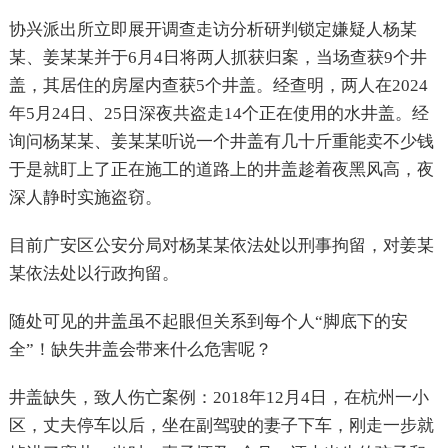
协兴派出所立即展开调查走访分析研判锁定嫌疑人杨某
某、姜某某并于
6
月
4
日将两人抓获归案，当场查获
9
个井
盖，其居住的房屋内查获
5
个井盖。经查明，两人在
2024
年
5
月
24
日、
25
日深夜共盗走
14
个正在使用的水井盖。经
询问杨某某、姜某某听说一个井盖有几十斤重能卖不少钱
于是就盯上了正在施工的道路上的井盖趁着夜黑风高，夜
深人静时实施盗窃。
目前广安区公安分局对杨某某依法处以刑事拘留，对姜某
某依法处以行政拘留。
随处可见的井盖虽不起眼但关系到每个人“脚底下的安
全”！缺失井盖会带来什么危害呢？
井盖缺失，致人伤亡案例：
2018
年
12
月
4
日，在杭州一小
区，丈夫停车以后，坐在副驾驶的妻子下车，刚走一步就