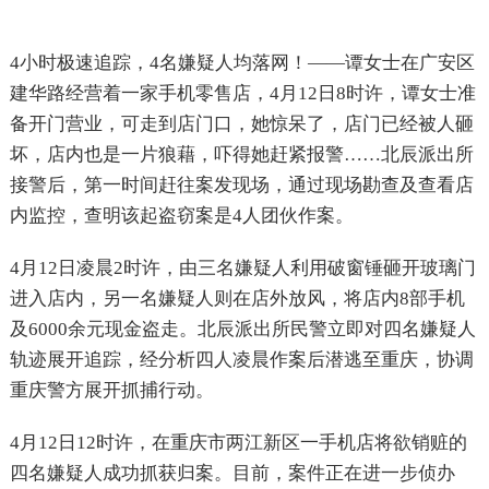
4
小时极速追踪，
4
名嫌疑人均落网！——谭女士在广安区
建华路经营着一家手机零售店，
4
月
12
日
8
时许，谭女士准
备开门营业，可走到店门口，她惊呆了，店门已经被人砸
坏，店内也是一片狼藉，吓得她赶紧报警……北辰派出所
接警后，第一时间赶往案发现场，通过现场勘查及查看店
内监控，查明该起盗窃案是
4
人团伙作案。
4
月
12
日凌晨
2
时许，由三名嫌疑人利用破窗锤砸开玻璃门
进入店内，另一名嫌疑人则在店外放风，将店内
8
部手机
及
6000
余元现金盗走。北辰派出所民警立即对四名嫌疑人
轨迹展开追踪，经分析四人凌晨作案后潜逃至重庆，协调
重庆警方展开抓捕行动。
4
月
12
日
12
时许，在重庆市两江新区一手机店将欲销赃的
四名嫌疑人成功抓获归案。目前，案件正在进一步侦办