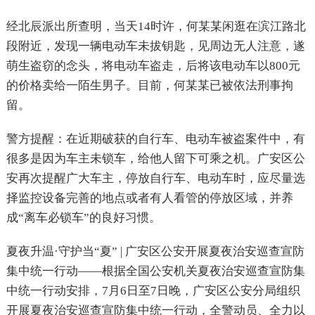
经北辰派出所查明，当天
14
时许，何某某闲逛在滨江路北
段附近，发现一辆电动车未拔钥匙，见周边无人注意，遂
萌生盗窃的念头，将电动车盗走，后将该电动车以
800
元
的价格卖给一陌生男子。目前，何某某已被依法刑事拘
留。
警方提醒：在近期破获的自行车、电动车被盗案件中，有
很多是因为车主未锁车，给他人留下可乘之机。广安区公
安再次提醒广大车主，停放自行车、电动车时，应尽量选
择监控设备完善的地点或者有人看管的停放区域，并养
成“离车必锁车”的良好习惯。
夏夜升温·守护当“夏”
|
广安区公安开展夏夜治安巡查宣防
集中统一行动——根据全国公安机关夏夜治安巡查宣防集
中统一行动安排，
7
月
6
日至
7
日晚，广安区公安分局组织
开展夏夜治安巡查宣防集中统一行动，全警动员、全力以