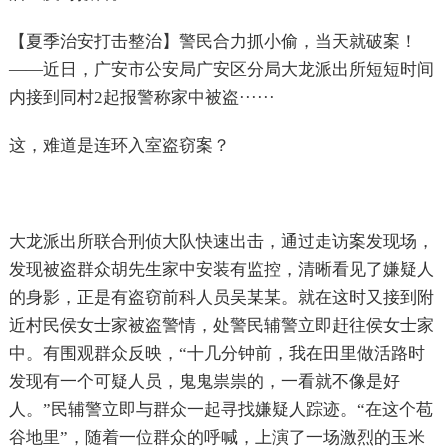
【夏季治安打击整治】警民合力抓小偷，当天就破案！
——近日，广安市公安局广安区分局大龙派出所短短时间
内接到同村
2
起报警称家中被盗······
这，难道是连环入室盗窃案？
大龙派出所联合刑侦大队快速出击，通过走访案发现场，
发现被盗群众胡先生家中安装有监控，清晰看见了嫌疑人
的身影，正是有盗窃前科人员吴某某。就在这时又接到附
近村民侯女士家被盗警情，处警民辅警立即赶往侯女士家
中。有围观群众反映，“十几分钟前，我在田里做活路时
发现有一个可疑人员，鬼鬼祟祟的，一看就不像是好
人。”民辅警立即与群众一起寻找嫌疑人踪迹。“在这个苞
谷地里”，随着一位群众的呼喊，上演了一场激烈的玉米