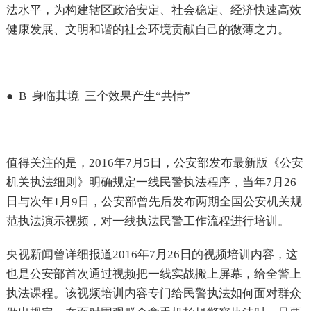
法水平，为构建辖区政治安定、社会稳定、经济快速高效
健康发展、文明和谐的社会环境贡献自己的微薄之力。
●
B
身临其境
三个效果产生“共情”
值得关注的是，
2016
年
7
月
5
日，公安部发布最新版《公安
机关执法细则》明确规定一线民警执法程序，当年
7
月
26
日与次年
1
月
9
日，公安部曾先后发布两期全国公安机关规
范执法演示视频，对一线执法民警工作流程进行培训。
央视新闻曾详细报道
2016
年
7
月
26
日的视频培训内容，这
也是公安部首次通过视频把一线实战搬上屏幕，给全警上
执法课程。该视频培训内容专门给民警执法如何面对群众