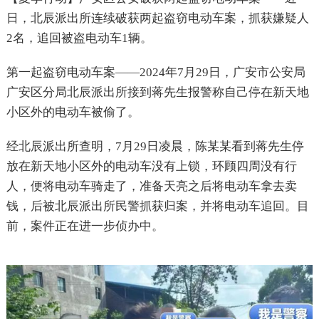
日，北辰派出所连续破获两起盗窃电动车案，抓获嫌疑人
2
名，追回被盗电动车
1
辆。
第一起盗窃电动车案——
2024
年
7
月
29
日，广安市公安局
广安区分局北辰派出所接到蒋先生报警称自己停在新天地
小区外的电动车被偷了。
经北辰派出所查明，
7
月
29
日凌晨，陈某某看到蒋先生停
放在新天地小区外的电动车没有上锁，环顾四周没有行
人，便将电动车骑走了，准备天亮之后将电动车拿去卖
钱，后被北辰派出所民警抓获归案，并将电动车追回。目
前，案件正在进一步侦办中。