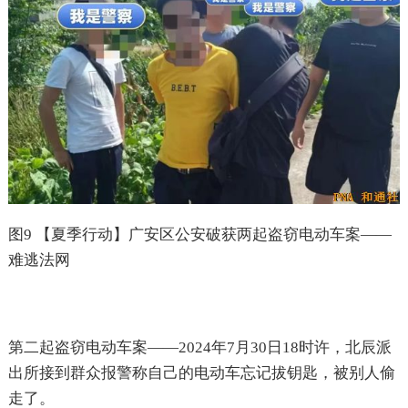
图
9
【夏季行动】广安区公安破获两起盗窃电动车案——
难逃法网
第二起盗窃电动车案——
2024
年
7
月
30
日
18
时许，北辰派
出所接到群众报警称自己的电动车忘记拔钥匙，被别人偷
走了。