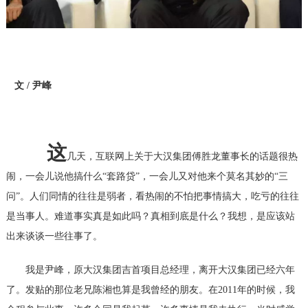
文
/
尹峰
这
几天，互联网上关于大汉集团傅胜龙董事长的话题很热
闹，一会儿说他搞什么
“套路贷”，一会儿又对他来个莫名其妙的“三
问”。人们同情的往往是弱者，看热闹的不怕把事情搞大，吃亏的往往
是当事人。难道事实真是如此吗？真相到底是什么？我想，是应该站
出来谈谈一些往事了。
我是尹峰，原大汉集团吉首项目总经理，离开大汉集团已经六年
了。发贴的那位老兄陈湘也算是我曾经的朋友。在
2011
年的时候，我