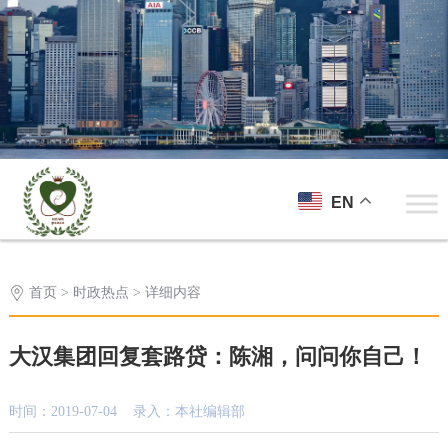
EN
首页
>
时政热点
> 详细内容
大汉集团回复套路贷：陈湘，问问你自己！
时间：2019-07-04 录入：本社编辑部