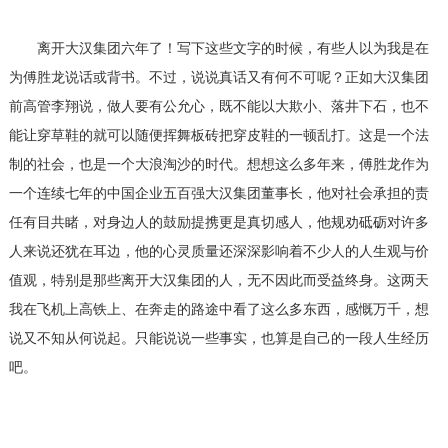
离开大汉集团六年了！写下这些文字的时候，有些人以为我是在
为傅胜龙说话或背书。不过，说说真话又有何不可呢？正如大汉集团
前高管李翔说，做人要有公允心，既不能以大欺小、落井下石，也不
能让穿草鞋的就可以随便挥舞板砖把穿皮鞋的一顿乱打。这是一个法
制的社会，也是一个大浪淘沙的时代。想想这么多年来，傅胜龙作为
一个连续七年的中国企业五百强大汉集团董事长，他对社会承担的责
任有目共睹，对身边人的鼓励提携更是真切感人，他规劝砥砺对许多
人来说还犹在耳边，他的心灵质量还深深影响着不少人的人生观与价
值观，特别是那些离开大汉集团的人，无不因此而受益终身。这两天
我在飞机上高铁上、在奔走的路途中看了这么多东西，感慨万千，想
说又不知从何说起。只能说说一些事实，也算是自己的一段人生经历
吧。