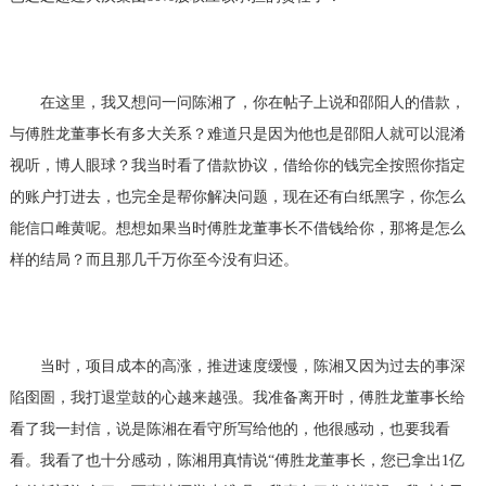
在这里，我又想问一问陈湘了，你在帖子上说和邵阳人的借款，
与傅胜龙董事长有多大关系？难道只是因为他也是邵阳人就可以混淆
视听，博人眼球？我当时看了借款协议，借给你的钱完全按照你指定
的账户打进去，也完全是帮你解决问题，现在还有白纸黑字，你怎么
能信口雌黄呢。想想如果当时傅胜龙董事长不借钱给你，那将是怎么
样的结局？而且那几千万你至今没有归还。
当时，项目成本的高涨，推进速度缓慢，陈湘又因为过去的事深
陷囹圄，我打退堂鼓的心越来越强。我准备离开时，傅胜龙董事长给
看了我一封信，说是陈湘在看守所写给他的，他很感动，也要我看
看。我看了也十分感动，陈湘用真情说
“傅胜龙董事长，您已拿出
1
亿