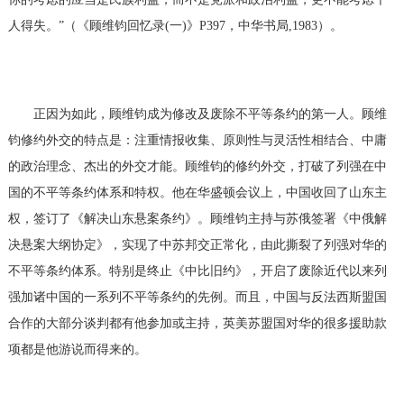
人得失。”（《顾维钧回忆录
(
一
)
》
P397
，中华书局
,1983
）。
正因为如此，顾维钧成为修改及废除不平等条约的第一人。顾维
钧修约外交的特点是：注重情报收集、原则性与灵活性相结合、中庸
的政治理念、杰出的外交才能。顾维钧的修约外交，打破了列强在中
国的不平等条约体系和特权。他在华盛顿会议上，中国收回了山东主
权，签订了《解决山东悬案条约》。顾维钧主持与苏俄签署《中俄解
决悬案大纲协定》，实现了中苏邦交正常化，由此撕裂了列强对华的
不平等条约体系。特别是终止《中比旧约》，开启了废除近代以来列
强加诸中国的一系列不平等条约的先例。而且，中国与反法西斯盟国
合作的大部分谈判都有他参加或主持，英美苏盟国对华的很多援助款
项都是他游说而得来的。