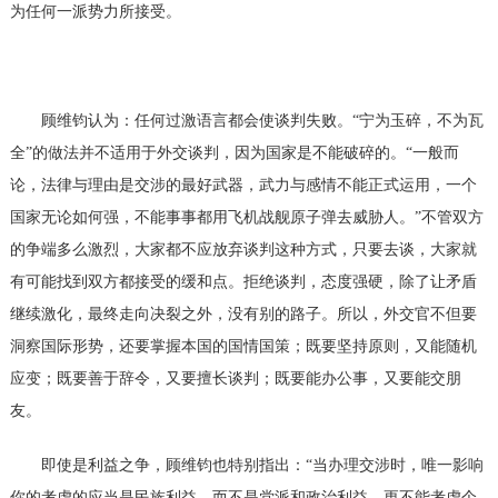
为任何一派势力所接受。
顾维钧认为：任何过激语言都会使谈判失败。
“宁为玉碎，不为瓦
全”的做法并不适用于外交谈判，因为国家是不能破碎的。“一般而
论，法律与理由是交涉的最好武器，武力与感情不能正式运用，一个
国家无论如何强，不能事事都用飞机战舰原子弹去威胁人。”不管双方
的争端多么激烈，大家都不应放弃谈判这种方式，只要去谈，大家就
有可能找到双方都接受的缓和点。拒绝谈判，态度强硬，除了让矛盾
继续激化，最终走向决裂之外，没有别的路子。所以，外交官不但要
洞察国际形势，还要掌握本国的国情国策；既要坚持原则，又能随机
应变；既要善于辞令，又要擅长谈判；既要能办公事，又要能交朋
友。
即使是利益之争，顾维钧也特别指出：
“当办理交涉时，唯一影响
你的考虑的应当是民族利益，而不是党派和政治利益，更不能考虑个