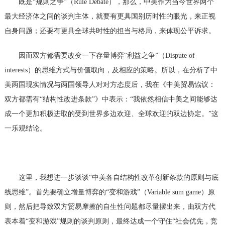
既是
“规则之争”（
Rule Debate
），那么，中美作为当今世界两个
最大经济体之间的谈判主体，就要有更具国别历时性的眼光，来正视
自身问题；还要有更具全球共时性的担当与格局，来体现公平诉求。
因而双方都需要改变一下存量博弈
“利益之争”（
Dispute of
interests
）的思维方式与价值取向，及相应的策略。所以，在分析了中
美两国现实情况与两国领导人对对方态度后，我在《中美贸易恊议：
双方都需有
“结构性改进条款”》中表示：“我依然相信中美之间能够达
成一个更加积极进取的受到世界多边欢迎、全球欢迎的双边协定。”这
一乐观结论。
这里，我想进一步谈谈
“中美各自结构性改革创新条款的原则与底
线思维”。首先要确立增量博弈的“变和游戏”（
Variable sum game
）原
则，然后把导致双方贸易摩擦的自生性问题都尽量摆出来，由双方代
表本着
“变和游戏”规则的谈判原则，最终达成一个守住“社会优先，竞