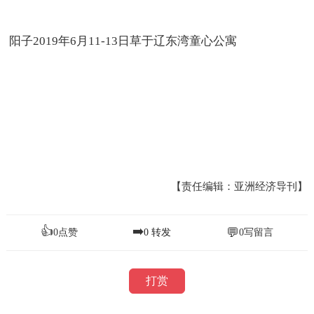
阳子2019年6月11-13日草于辽东湾童心公寓
【责任编辑：亚洲经济导刊】
👍
➡️
💬
0
点赞
0
转发
0
写留言
打赏