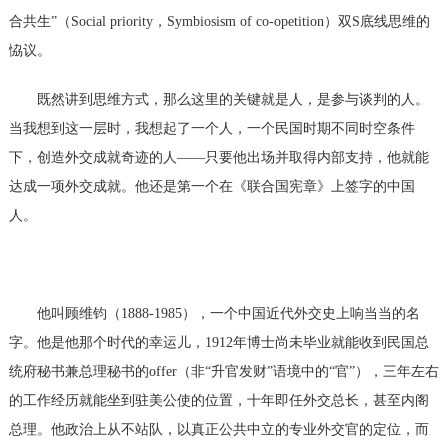
合共生”（
Social priority
，
Symbiosism of co-opetition
）双
S
底线思维的
恊议。
既然讲到思维方式，那么这里的关键就是人，是参与谈判的人。
当我想到这一层时，我想起了一个人，一个民国时期不同时空条件
下，创造外交成就奇迹的人
——只要他出场并取得内部支持，他就能
达成一项外交成就。他还是第一个在《联合国宪章》上签字的中国
人。
他叫顾维钧（
1888-1985
），一个中国近代外交史上响当当的名
字。他是他那个时代的幸运儿，
1912
年博士尚未毕业就能收到民国总
统府秘书兼总理秘书的
offer
（非
“升官发财”语境中的“官”），三年左右
的工作经历就能坐到驻美公使的位置，十年即任外交总长，甚至内阁
总理。他政治上从不站队，以真正公共中立的专业外交官的定位，而