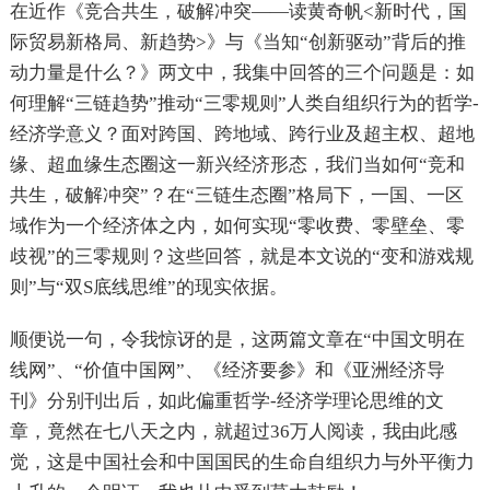
在近作《竞合共生，破解冲突——读黄奇帆<新时代，国
际贸易新格局、新趋势>》与《当知“创新驱动”背后的推
动力量是什么？》两文中，我集中回答的三个问题是：如
何理解“三链趋势”推动“三零规则”人类自组织行为的哲学-
经济学意义？面对跨国、跨地域、跨行业及超主权、超地
缘、超血缘生态圈这一新兴经济形态，我们当如何“竞和
共生，破解冲突”？在“三链生态圈”格局下，一国、一区
域作为一个经济体之内，如何实现“零收费、零壁垒、零
歧视”的三零规则？这些回答，就是本文说的“变和游戏规
则”与“双S底线思维”的现实依据。
顺便说一句，令我惊讶的是，这两篇文章在“中国文明在
线网”、“价值中国网”、《经济要参》和《亚洲经济导
刊》分别刊出后，如此偏重哲学-经济学理论思维的文
章，竟然在七八天之内，就超过36万人阅读，我由此感
觉，这是中国社会和中国国民的生命自组织力与外平衡力