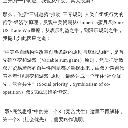
上升的一个明证，我也从中受到莫大鼓励！
那么，依据“三链趋势”推动“三零规则”人类自组织行为的
哲学-经济学原理，反观中美贸易从Chimerica蜜月,到Sino-
US Trade War摩擦，从表层利益之争，到深层规则之争，
我提出如此因应之道：
“中美各自结构性改革创新条款的原则与底线思维”，是首
先确立变和游戏（Variable sum game）原则，然后把导致
双方贸易摩擦的自生性问题都尽量摆出来，由双方谈判代
表本着“规则变和游戏”原则，最终达成一个守住“社会优
先，竞合共生”（Social priority，Symbiosism of co-
opetition）双S底线思维的恊议。
“双S底线思维”中的第二个S（竞合共生）这里不再解释，
第一个S（社会优先），需要略作说明。