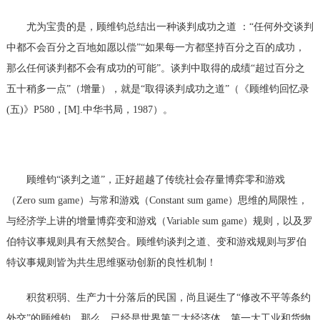
尤为宝贵的是，顾维钧总结出一种谈判成功之道
：
“任何外交谈判
中都不会百分之百地如愿以偿”“如果每一方都坚持百分之百的成功，
那么任何谈判都不会有成功的可能”。谈判中取得的成绩“超过百分之
五十稍多一点”（增量），就是“取得谈判成功之道”（《顾维钧回忆录
(
五
)
》
P580
，
[M].
中华书局，
1987
）。
顾维钧
“谈判之道”，正好超越了传统社会存量博弈零和游戏
（
Zero sum game
）与常和游戏（
Constant sum game
）思维的局限性，
与经济学上讲的增量博弈变和游戏（
Variable sum game
）规则，以及罗
伯特议事规则具有天然契合。顾维钧谈判之道、变和游戏规则与罗伯
特议事规则皆为共生思维驱动创新的良性机制！
积贫积弱、生产力十分落后的民国，尚且诞生了
“修改不平等条约
外交”的顾维钧，那么，已经是世界第二大经济体、第一大工业和货物