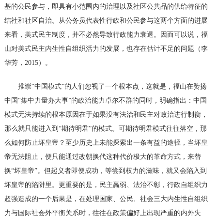
基的公民参与，即具有小范围内的治理以及社区公共品的供给特征的
结社和社区自治。从公务员代表性行政和公民参与这两个方面的进展
来看，美式民主制度，并不必然导致行政能力衰退。因而可以说，福
山对美式民主内生性自组织活力的发展，也存在估计不足的问题（李
华芳，
2015）。
推崇
“中国模式”的人们忽视了一个根本点，这就是，福山在赞扬
中国“集中力量办大事”的政治能力卓尔不群的同时，明确指出：中国
模式无法持续的根本原因在于如果没有法治和民主对政治进行制衡，
那么就只能进入到“期待明君”的模式。可期待明君模式往往落空，那
么如何防止坏皇帝？至少历史上未能探索出一条有益的途径，当坏皇
帝无法阻止，便只能通过改朝换代这种代价极大的革命方式，来替
换“坏皇帝”。但起义者即便成功，等尝到权力的滋味，就又会陷入到
坏皇帝的陷阱里。更重要的是，民主羸弱、法治不彰，行政自组织力
超强造成的一个后果是，在处理国家、公民、社会三大内生性自组织
力与国际社会外平衡关系时，往往在政策偏好上出现严重的内外失