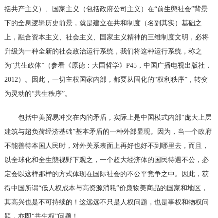
括共产主义）、国家主义（包括政府公司主义）在
“前生態社会”背景
下的全息逻辑历史前景，就是建立在共和制度（名副其实）基础之
上，融合资本主义、社会主义、国家主义精神的三维制度文明，必将
升级为一种全新的社会政治运行系统，我们将这种运行系统，称之
为“共生政体”（参看《原德：大国哲学》
P45，中国广播电视出版社，
2012）。因此，一切主权国家内部，都要从固化的“权利秩序”，转变
为灵动的“共生秩序”。
包括中美贸易冲突在内的矛盾，实际上是中国模式内部
“庞大上层
建筑与超负荷经济基础”基本矛盾的一种外部显现。因为，当一个政府
不能善待本国人民时，对外关系表面上再好也好不到哪里去，而且，
以全球化和全生態视野下观之，一个超大经济体的国民待遇不公，必
定会以这样那样的方式体现在国际社会的不公平竞争之中。因此，获
得中国所谓“低人权成本与高资源消耗”价廉物美商品的国家和地区，
其高兴也是不可持续的！这远远不只是人权问题，也是事权和物权问
题，亦即“共生权”问题！