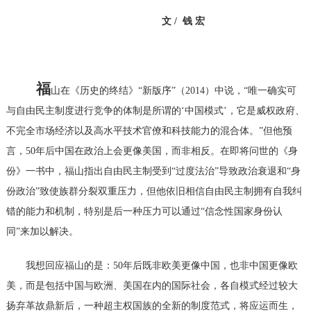
文
/
钱
宏
福
山在《历史的终结》
“新版序”（
2014）中说，“唯一确实可
与自由民主制度进行竞争的体制是所谓的‘中国模式’，它是威权政府、
不完全市场经济以及高水平技术官僚和科技能力的混合体。”但他预
言，50年后中国在政治上会更像美国，而非相反。在即将问世的《身
份》一书中，福山指出自由民主制受到“过度法治”导致政治衰退和“身
份政治”致使族群分裂双重压力，但他依旧相信自由民主制拥有自我纠
错的能力和机制，特别是后一种压力可以通过“信念性国家身份认
同”来加以解决。
我想回应福山的是：
50年后既非欧美更像中国，也非中国更像欧
美，而是包括中国与欧洲、美国在内的国际社会，各自模式经过较大
扬弃革故鼎新后，一种超主权国族的全新的制度范式，将应运而生，