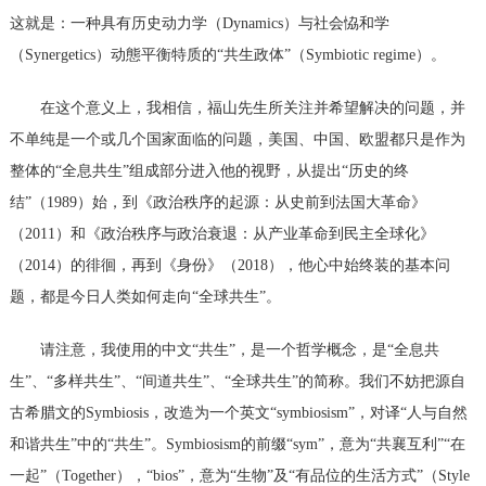
这就是：一种具有历史动力学（Dynamics）与社会恊和学
（Synergetics）动態平衡特质的“共生政体”（Symbiotic regime）。
在这个意义上，我相信，福山先生所关注并希望解决的问题，并
不单纯是一个或几个国家面临的问题，美国、中国、欧盟都只是作为
整体的
“全息共生”组成部分进入他的视野，从提出“历史的终
结”（
1989）始，到《政治秩序的起源：从史前到法国大革命》
（2011）和《政治秩序与政治衰退：从产业革命到民主全球化》
（2014）的徘徊，再到《身份》（2018），他心中始终装的基本问
题，都是今日人类如何走向“全球共生”。
请注意，我使用的中文
“共生”，是一个哲学概念，是“全息共
生”、“多样共生”、“间道共生”、“全球共生”的简称。我们不妨把源自
古希腊文的
Symbiosis，改造为一个英文“symbiosism”，对译“人与自然
和谐共生”中的“共生”。Symbiosism的前缀“sym”，意为“共襄互利”“在
一起”（Together），“bios”，意为“生物”及“有品位的生活方式”（Style