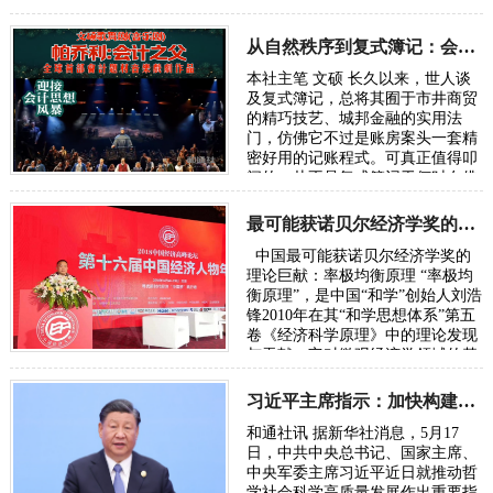
智能应当坚持以人为本、向善普
惠，搭建全球风险预警、灾害应急
共享机制，…
从自然秩序到复式簿记：会计制度的诞生逻辑
本社主笔 文硕 长久以来，世人谈
及复式簿记，总将其囿于市井商贸
的精巧技艺、城邦金融的实用法
门，仿佛它不过是账房案头一套精
密好用的记账程式。可真正值得叩
问的，从不是复式簿记于何时在佛
罗伦萨、热那亚、威尼斯臻于成
熟，而是人类…
最可能获诺贝尔经济学奖的理论巨献：率极均衡原理
中国最可能获诺贝尔经济学奖的
理论巨献：率极均衡原理 “率极均
衡原理”，是中国“和学”创始人刘浩
锋2010年在其“和学思想体系”第五
卷《经济科学原理》中的理论发现
与贡献。它对微观经济学领域的基
础理论“择优分配原理”（此原理
被…
习近平主席指示：加快构建中国哲学社会科学自主知识体系
和通社讯 据新华社消息，5月17
日，中共中央总书记、国家主席、
中央军委主席习近平近日就推动哲
学社会科学高质量发展作出重要指