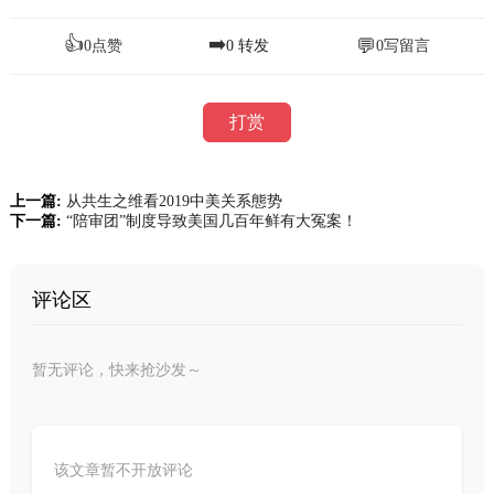
👍
➡️
💬
0
点赞
0
转发
0
写留言
打赏
上一篇:
从共生之维看2019中美关系態势
下一篇:
“陪审团”制度导致美国几百年鲜有大冤案！
评论区
暂无评论，快来抢沙发～
该文章暂不开放评论