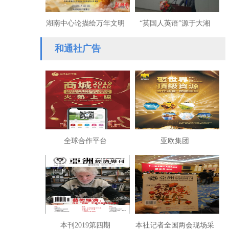
湖南中心论描绘万年文明
“英国人英语”源于大湘
史引激荡：“新古史辨”将
西？杜钢建学界扔下原子
和通社广告
持续深入
弹（枕戈）
全球合作平台
亚欧集团
本刊2019第四期
本社记者全国两会现场采