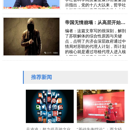
示指出，党的十八大以来，哲学社
会科学战线认真贯彻落实党中央决
策部署，坚持“两个结合”，扎实推
进知识创新…
帝国无情崩塌：从高层开始渗透的“代理人计划”
编者：这篇文章写的很深刻，解剖
了苏联解体的综合性原因与关键
点，点明了共济会深层政府通过中
情局对苏联的代理人计划，而计划
的核心就是通过培植代理人进入核
心圈层，然后牵住代理人的鼻子，
推行美国国务院的改革顶层计划。
意识形态洗…
推荐新闻
吕凌凌：努力提高跨文化
“基础失衡悖论” ：西方经