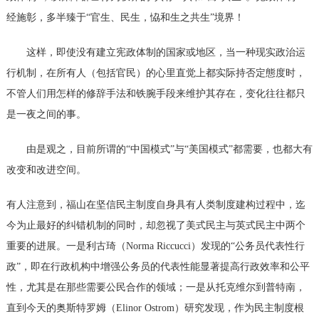
经施彰，多半臻于“官生、民生，恊和生之共生”境界！
这样，即使没有建立宪政体制的国家或地区，当一种现实政治运
行机制，在所有人（包括官民）的心里直觉上都实际持否定態度时，
不管人们用怎样的修辞手法和铁腕手段来维护其存在，变化往往都只
是一夜之间的事。
由是观之，目前所谓的
“中国模式”与“美国模式”都需要，也都大有
改变和改进空间。
有人注意到，福山在坚信民主制度自身具有人类制度建构过程中，迄
今为止最好的纠错机制的同时，却忽视了美式民主与英式民主中两个
重要的进展。一是利古琦（
Norma Riccucci）发现的“公务员代表性行
政”，即在行政机构中增强公务员的代表性能显著提高行政效率和公平
性，尤其是在那些需要公民合作的领域；一是从托克维尔到普特南，
直到今天的奥斯特罗姆（Elinor Ostrom）研究发现，作为民主制度根