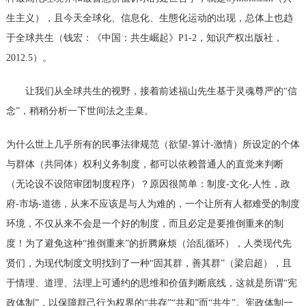
生主义），且今天全球化、信息化、生態化运动的出现，总体上也趋
于全球共生（钱宏：《中国：共生崛起》P1-2，知识产权出版社，
2012.5）。
让我们从全球共生的视野，接着前述福山先生基于灵魂尊严的
“信
念”，稍稍分析一下世间法之圭臬。
为什么世上几乎所有的民事法律规范（欲望
-算计-激情）所设定的个体
与群体（共同体）权利义务制度，都可以依赖普通人的直觉来判断
（无论设不设陪审团制度程序）？原因很简单：制度-文化-人性，政
府-市场-道德，从来不应该是与人为难的，一个让所有人都难受的制度
环境，不仅从来不会是一个好的制度，而且必定是要推倒重来的制
度！为了避免这种“推倒重来”的折腾麻烦（治乱循环），人类现代先
贤们，为现代制度文明找到了一种“固其群，善其群”（梁启超），且
于情理、道理、法理上可通约的思维和价值判断底线，这就是所谓“宪
政体制”，以保障群己
行为权界的
“共存”“共和”而“共生”。宪政体制一