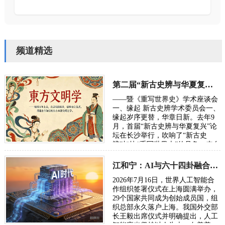
频道精选
第二届“新古史辨与华夏复兴”学术研讨会定于10月长沙举行
——暨《重写世界史》学术座谈会
一、缘起 新古史辨学术委员会一、
缘起岁序更替，华章日新。去年9
月，首届“新古史辨与华夏复兴”论
坛在长沙举行，吹响了“新古史
辨”加快“重写世界史”的号角。来自
五湖四海的朋友，汇聚各方智慧，
在反思百年“…
江和宁：AI与六十四卦融合将成为读懂宇宙的通用语言
2026年7月16日，世界人工智能合
作组织签署仪式在上海圆满举办，
29个国家共同成为创始成员国，组
织总部永久落户上海。我国外交部
长王毅出席仪式并明确提出，人工