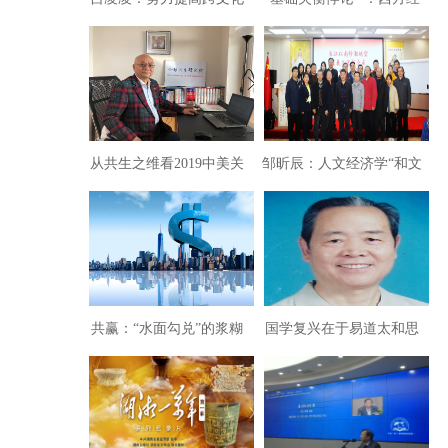
语境下的对外传播效果
济学虚拟的逻辑基础
从共生之维看2019中美关
邹昕辰：人文经济学“和文
系態势
化”是中华伏羲文化的结晶
共赢：“水面勾兑”的浆糊
国学复兴在于易道太和思
经济学
想的现代化与全球化