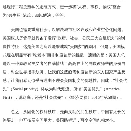
越现行工程货殖学的思维方式，进一步将“人权、事权、物权”整合
为“共生权”范式，加以解决，等等。
美国也需要重建社会，以解决城市社区衰败和产业空心化问题。
美国模式尽管早就具备了发挥
“政府、社会、公民三大自组织力”的制
度性特征，这是美国之所以能够成就“美国梦”的原因。但是，美国模
式现在明显带有“吃老本”而非制度创新的性质，遗憾的是：美国人总
是以一种原教旨主义者的自满情绪且高高在上的制度教师爷的身份自
居，对全世界指手划脚，让我们这些亟需制度创新的东方国家产生反
感，让我们感到似乎有理由不理会美国制度的优越性。因此，“社会优
先”（
Social priority）将成为时代潮流。所谓“美国优先”（America
First），说到底，还是“社会优先”（《经济要参》2016年第50期）。
总之，从固化的权利秩序，走向灵动的共生秩序，中国有太长的
路要走，但可拓展空间更大，美国路程近，可变空间也相对小。