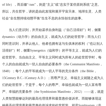
of life），而后缀“-ism”，则是“主义”或“忠实于某些原则系统”之意。
所以，共生哲学，讲的是由此发现和展开宇宙天体、地球生
灵、人类
社会
“全生態持续动態平衡”生生不息的永恒创生的故事。
当人们意识到，并开始谋求自身利益（
“自己活得好”）时，侧重
dynamics（动力学）的自由主义，就成为人们的处世哲学；而当人们
同时意识到，并承认他人、他者也拥有这与生俱来的权利（“也让别人
活得好”）时，侧重Synergetics（恊和学）的平等主义，就成为人们的
处世哲学。当自由主义、平等主义同时成为所有人的处世哲学时，每
个人的自由就成为一切人自由的必要条件（the Communist Manifesto，
1848）；每个人的平等就成为一切人平等的充分条件（the Bible，
15Century B.C.-1Century A.D.）；而尊严主义、幸福主义就随之成为人
们的处世哲学，于是乎，每个人的尊严、幸福也就成为一切人富有尊
严、幸福的充要条件（the Symbiosism Manifesto，2012）——这，就是
人类智慧能够达到的最高伦理境界和最普惠价值诉求。而能够体现这
种最高伦理境界和最普惠价值诉求的处世哲学，就是Symbiosism（共