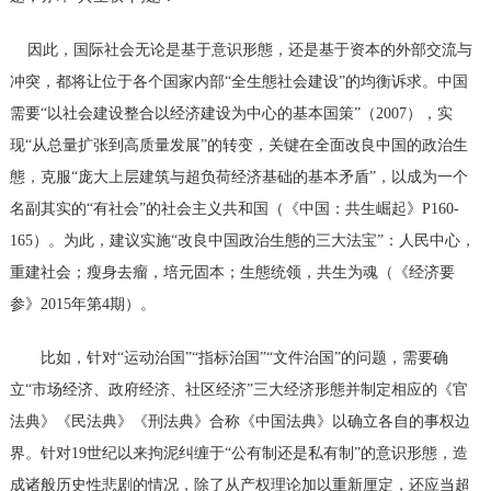
因此，国际社会无论是基于意识形態，还是基于资本的外部交流与
冲突，都将让位于各个国家内部
“全生態社会建设”的均衡诉求。中国
需要“以社会建设整合以经济建设为中心的基本国策”（2007），实
现“从总量扩张到高质量发展”的转变，关键在全面改良中国的政治生
態，克服“庞大上层建筑与超负荷经济基础的基本矛盾”，以成为一个
名副其实的“有社会”的社会主义共和国（《中国：共生崛起》P160-
165）。为此，建议实施“改良中国政治生態的三大法宝”：人民中心，
重建社会；瘦身去瘤，培元固本；生態统领，共生为魂（《经济要
参》2015
年第
4期）。
比如，针对
“运动治国”“指标治国”“文件治国”的问题，需要确
立“市场经济、政府经济、社区经济”三大经济形態并制定相应的《官
法典》《民法典》《刑法典》合称《中国法典》以确立各自的事权边
界。针对
19世纪以来拘泥纠缠于“公有制还是私有制”的意识形態，造
成诸般历史性悲剧的情况，除了从产权理论加以重新厘定，还应当超