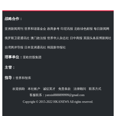
访湖南代表团
战略合作：
亚洲新闻周刊
世界和谐基金会
政商参考
印尼讯报
北欧绿色邮报
每日新闻网
俄罗斯卫星通讯社
澳门政法报
世界华人杂志社
日中商报
英国头条辰博新闻社
台湾两岸导报
日本亚洲通讯社
韩国新华报社
理事单位：
亚欧控股集团
主管：
指导：
世界和智库
欢迎捐助
本社账户
诚征英才
免责条款
法律顾问
联系方式
客服联系：yanxin8888899999@gmail.com
Copyright © 2015-2022 HKANEWS All rights reserved.