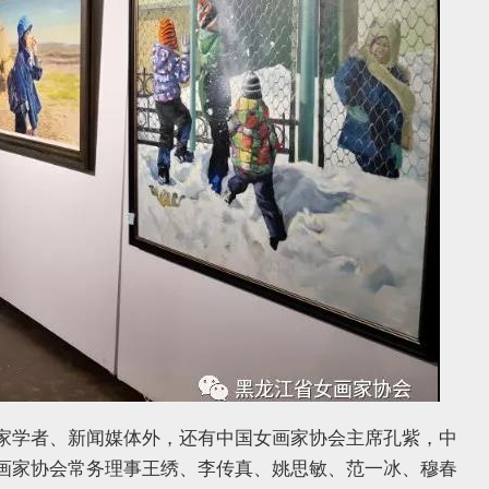
家学者、新闻媒体外，还有中国女画家协会主席孔紫，中
画家协会常务理事王绣、李传真、姚思敏、范一冰、穆春