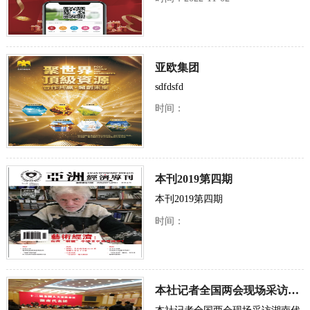
亚欧集团
sdfdsfd
时间：
本刊2019第四期
本刊2019第四期
时间：
本社记者全国两会现场采访湖南代表团