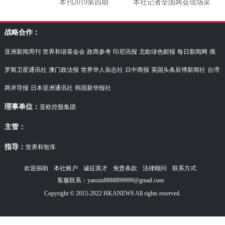
本刊2019第四期
本社记者全国两会现场采
访湖南代表团
战略合作：
亚洲新闻周刊
世界和谐基金会
政商参考
印尼讯报
北欧绿色邮报
每日新闻网
俄
罗斯卫星通讯社
澳门政法报
世界华人杂志社
日中商报
英国头条辰博新闻社
台湾
两岸导报
日本亚洲通讯社
韩国新华报社
理事单位：
亚欧控股集团
主管：
指导：
世界和智库
欢迎捐助
本社账户
诚征英才
免责条款
法律顾问
联系方式
客服联系：yanxin8888899999@gmail.com
Copyright © 2015-2022 HKANEWS All rights reserved.