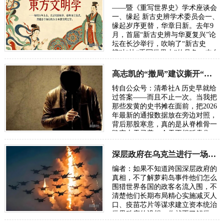
——暨《重写世界史》学术座谈会
一、缘起 新古史辨学术委员会一、
缘起岁序更替，华章日新。去年9
月，首届“新古史辨与华夏复兴”论
坛在长沙举行，吹响了“新古史
辨”加快“重写世界史”的号角。来自
五湖四海的朋友，汇聚各方智慧，
在反思百年“…
高志凯的“撤局”建议撕开“以夷灭华”的百年剧本
转自公众号：清希社A 历史早就给
过答案——而且不止一次。当我把
那些发黄的史书摊在面前，把2026
年最新的通报数据放在旁边对照，
背后那股寒意，真的是从脊椎骨一
路窜上天灵盖。今天不想贩卖焦
虑，我只想把账本翻开，一笔一笔
算清楚。因为…
深层政府在乌克兰进行一场“地狱级大实验”，骗了全世界
编者：如果不知道跨国深层政府的
真相，不了解萝莉岛事件他们怎么
围猎世界各国的政客名流入围，不
清楚他们长期布局精心实施减灭人
口、疫苗芯片等谋求建立资本统治
世界秩序的设想，你就不了解世
界，也无从了解俄乌战争。所谓五