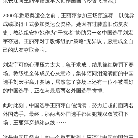
范长江向王丽萍赠送本人创作国画《冷香飞满池))。
2000年悉尼奥运会之前，王丽萍参加三场预选赛，以优异
成绩取得正式参加奥运会资格。她因有过膝盖旧伤复发
史，教练组安排她作为“干扰者”协助另一名中国选手刘宏
宇夺冠。王丽萍对于教练组的“策略”无异议，愿意成全自
己的队友夺取金牌。
刘宏宇可能心理压力太大，急于求成，结果被红牌罚下赛
场。教练组全体成员心灰意冷，集体陪同泪流满面的中国
选手刘宏宇离开赛场，居然忘了赛场上还有一位不被看好
的中国选手，正在与最后两名外国选手拼搏。
此时此刻，中国选手王丽萍自信满满，努力赶超前面两名
外国选手。最终，那两名外国选手都因犯规双双被罚下
场，王丽萍穿越终点线······
这是中国田径史上的一个重要时刻！应该让中国的国旗高