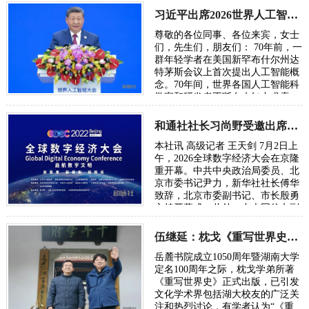
眼联盟国家…
习近平出席2026世界人工智能大会呼吁携手构建公正合理的全球人工智能治理体系
尊敬的各位同事、各位来宾，女士
们，先生们，朋友们： 70年前，一
群年轻学者在美国新罕布什尔州达
特茅斯会议上首次提出人工智能概
念。70年间，世界各国人工智能科
学家和研发者不断在未知中求索、
在曲折中前行、在坚守中突破。70
年后，…
和通社社长习尚野受邀出席2026年全球数字经济大会
本社讯 高级记者 王天剑 7月2日上
午，2026全球数字经济大会在京隆
重开幕。中共中央政治局委员、北
京市委书记尹力，新华社社长傅华
致辞，北京市委副书记、市长殷勇
主持开幕式。此外，中央网信办副
主任、国家网信办副主任王京涛，
国家发…
伍继延：枕戈《重写世界史》献礼湖大百周年校庆
岳麓书院成立1050周年暨湖南大学
定名100周年之际，枕戈学弟所著
《重写世界史》正式出版，已引发
文化学术界包括湖大校友的广泛关
注和热烈讨论，有学者认为“《重