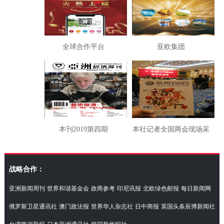
全球合作平台
亚欧集团
本刊2019第四期
本社记者全国两会现场采
访湖南代表团
战略合作：
亚洲新闻周刊
世界和谐基金会
政商参考
印尼讯报
北欧绿色邮报
每日新闻网
俄罗斯卫星通讯社
澳门政法报
世界华人杂志社
日中商报
英国头条辰博新闻社