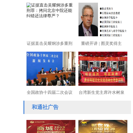
高点——写在2025全国两
疫苗情况下，必须以人道
会开幕之日
主义为基准
证据直击吴耀炯涉多重刑
重磅开讲 | 图灵奖得主
罪：拷问北京中院还能纠
Joseph Sifakis将于AITIME
错还法律尊严？
开讲
全国政协十四届二次会议
台湾新生党主席许水树泉
新闻发布会在北京人民大
港区参加纪念妈祖诞辰
和通社广告
会堂举行
1065周年