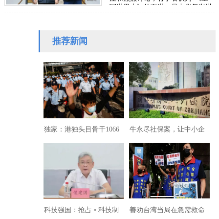
写世界史》的面世，是中华复兴进
程中一次里程碑式的文化觉醒”。
可以说，这…
推荐新闻
独家：港独头目骨干1066
牛永尽社保案，让中小企
人押往广东改造
业心寒
科技强国：抢占 • 科技制
善劝台湾当局在急需救命