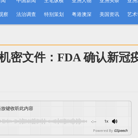
新闻
中国新闻
主笔纵横
亚洲人物
亚洲头条
亚洲
观察
法治调查
特别策划
粤港澳深
美国资讯
艺术
机密文件：FDA 确认新冠
按播放键收听此内容
-:--
1x
Powered By
GSpeech