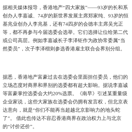
据相关媒体报导，香港地产“四大家族”——93岁的长和系
创办人李嘉诚、74岁的新世界发展主席郑家纯、93岁的恒
基兆业创办人李兆基，还有74四岁的会德丰主席吴光正
等，都不再参与今届选委会选举。它们选择让位给第二代
或公司高层。例如李嘉诚长子李泽钜作为政协常委属“当
然委员”，次子李泽楷则参选香港雇主联合会界别分组。
据悉，香港地产富豪过去在选委会里面担任委员，他们的
立场态度对商界和界别的选委都有超大影响。据说李嘉诚
等富豪掌控选委会大约20%选票。《南早》引述某重量级
企业家说，这些大家族在选委会仍拥有发言权，但北京表
达意向，就是“你们不能再当超越北京影响力的地头蛇
了”。 借此也传达不容忍香港商界在政治权力上与北京
的“讨价还价”。