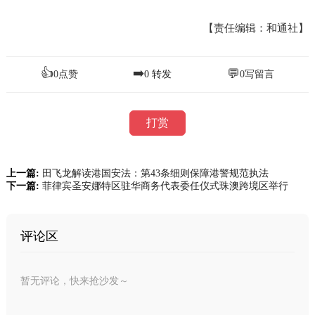
【责任编辑：和通社】
👍
➡️
💬
0
点赞
0
转发
0
写留言
打赏
上一篇:
田飞龙解读港国安法：第43条细则保障港警规范执法
下一篇:
菲律宾圣安娜特区驻华商务代表委任仪式珠澳跨境区举行
评论区
暂无评论，快来抢沙发～