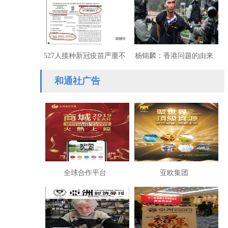
527人接种新冠疫苗严重不
杨锦麟：香港问题的由来
良反应获赔1.54亿港元
和当前运动的性质
和通社广告
全球合作平台
亚欧集团