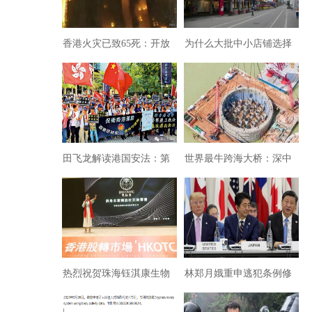
香港火灾已致65死：开放
为什么大批中小店铺选择
秩序下城市臃肿的安全隐
退出淘宝？
患警示
田飞龙解读港国安法：第
世界最牛跨海大桥：深中
43条细则保障港警规范执
通道进展神速
法
热烈祝贺珠海钰淇康生物
​林郑月娥重申逃犯条例修
成功挂牌HKOTC
订寿终正寝