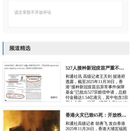
该文章暂不开放评论
频道精选
527人接种新冠疫苗严重不良反应获赔1.54亿港元
和通社讯 高级记者王天剑 据港府
透露，截至2025年11月30日，香
港“接种新冠疫苗后异常事件保障
基金”已批出527宗赔偿申请，总赔
付金额达1.54亿港元，其中包含2宗
死亡个案。 据悉，该基金于2021年
设立，实行“无过错补偿”机制，只
要经专家…
香港火灾已致65死：开放秩序下城市臃肿的安全隐患警示
和通社高级记者 胡勇飞 发自香港
2025年11月26日，香港大埔宏福苑