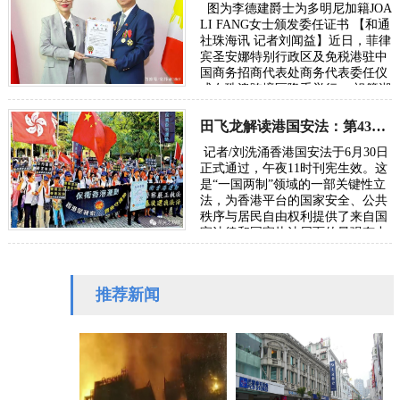
图为李德建爵士为多明尼加籍JOA
LI FANG女士颁发委任证书 【和通
社珠海讯 记者刘闻益】近日，菲律
宾圣安娜特别行政区及免税港驻中
国商务招商代表处商务代表委任仪
式在珠澳跨境区隆重举行。 祖籍湖
南株洲的澳门李德建爵士代表菲…
田飞龙解读港国安法：第43条细则保障港警规范执法
记者/刘洗涌香港国安法于6月30日
正式通过，午夜11时刊宪生效。这
是“一国两制”领域的一部关键性立
法，为香港平台的国家安全、公共
秩序与居民自由权利提供了来自国
家法律和国家执法层面的最强有力
的保护。近日，就香港国安法实…
推荐新闻