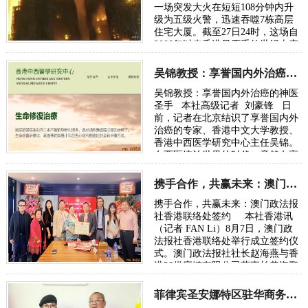
一场突发大火在短短108分钟内升
级为五级火警，迅速吞噬7栋高层
住宅大厦。截至27日24时，这场自
2000年以来香港最严重的世纪火灾
已造成65人遇难（含一名殉职消防
员）、70…
吴锦教授：享誉国内外治癌的神医圣手
吴锦教授：享誉国内外治癌的神医
圣手 本社高级记者 刘豪锋 日
前，记者在北京结识了享誉国内外
治癌的专家、香港中文大学教授、
香港中西医学研究中心主任吴锦。
在西医统治世界的时代，竟然在高
端人群还有人推崇中医…
携手合作，共赢未来：澳门政法报社香港联络处签约
携手合作，共赢未来：澳门政法报
社香港联络处签约 本社香港讯
（记者 FAN Li）8月7日，澳门政
法报社香港联络处举行成立签约仪
式。澳门政法报社社长赵海燕与香
港38供应链有限公司董事长黄海鹏
在合作协议上签字，标志着…
菲律宾圣安娜特区驻华商务代表委任仪式珠澳跨境区举行