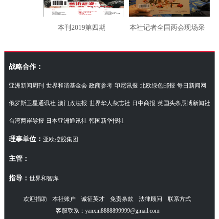
本刊2019第四期
本社记者全国两会现场采
访湖南代表团
战略合作：
亚洲新闻周刊
世界和谐基金会
政商参考
印尼讯报
北欧绿色邮报
每日新闻网
俄罗斯卫星通讯社
澳门政法报
世界华人杂志社
日中商报
英国头条辰博新闻社
台湾两岸导报
日本亚洲通讯社
韩国新华报社
理事单位：
亚欧控股集团
主管：
指导：
世界和智库
欢迎捐助
本社账户
诚征英才
免责条款
法律顾问
联系方式
客服联系：yanxin8888899999@gmail.com