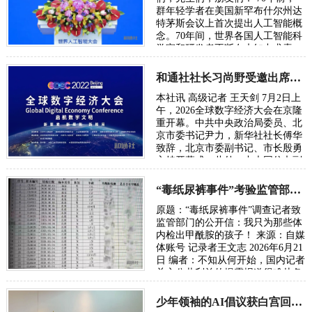
群年轻学者在美国新罕布什尔州达
特茅斯会议上首次提出人工智能概
念。70年间，世界各国人工智能科
学家和研发者不断在未知中求索、
在曲折中前行、在坚守中突破。70
年后，…
和通社社长习尚野受邀出席2026年全球数字经济大会
本社讯 高级记者 王天剑 7月2日上
午，2026全球数字经济大会在京隆
重开幕。中共中央政治局委员、北
京市委书记尹力，新华社社长傅华
致辞，北京市委副书记、市长殷勇
主持开幕式。此外，中央网信办副
主任、国家网信办副主任王京涛，
国家发…
“毒纸尿裤事件”考验监管部门的党性初心与执法能力
原题：“毒纸尿裤事件”调查记者致
监管部门的公开信：我只为那些体
内检出甲酰胺的孩子！ 来源：自媒
体账号 记录者王文志 2026年6月21
日 编者：不知从何开始，国内记者
关心公共利益的揭露报道很难从各
级主流媒体发出，往往是走自媒体
或者…
少年领袖的AI倡议获白宫回信：总统鼓励下一代投身AI时代