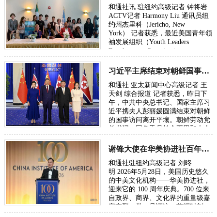
和通社讯 驻纽约高级记者 钟将岩
ACTV记者 Harmony Liu 通讯员纽
约州杰里科（Jericho, New
York） 记者获悉，最近美国青年领
袖发展组织（Youth Leaders
Development Organization，
YLDO）创会成员、副会长兼首席
AI与信息技术负责人Eric …
习近平主席结束对朝鲜国事访问昨日已返京
和通社 亚太新闻中心高级记者 王
天剑 综合报道 记者获悉，昨日下
午，中共中央总书记、国家主席习
近平携夫人彭丽媛圆满结束对朝鲜
的国事访问离开平壤。朝鲜劳动党
总书记、国务委员长金正恩和夫人
李雪主到机场送行，为习近平和夫
人彭丽媛…
谢锋大使在华美协进社百年庆典礼赞新时代东西方文明交流
和通社驻纽约高级记者 刘昸
明 2026年5月28日，美国历史悠久
的中美文化机构——华美协进社，
迎来它的 100 周年庆典。700 位来
自政界、商界、文化界的重量级嘉
宾齐聚一堂，见证这一荣耀时刻。
中国驻美国大使谢锋应邀出席在纽