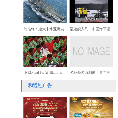
刘浩锋：建大中华亚洲共
福建舰入列，中国海军迈
和圈推进全球平衡与世界
入航母新时代！
福祉
NED and Its Affiliations:
名花倾国两相依—青年画
Myanmar Election
家史秋芳花鸟作品欣赏
和通社广告
Manipulator