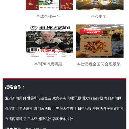
全球合作平台
亚欧集团
本刊2019第四期
本社记者全国两会现场采
访湖南代表团
战略合作：
亚洲新闻周刊
世界和谐基金会
政商参考
印尼讯报
北欧绿色邮报
每日新闻网
俄罗斯卫星通讯社
澳门政法报
世界华人杂志社
日中商报
英国头条辰博新闻社
台湾两岸导报
日本亚洲通讯社
韩国新华报社