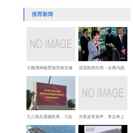
约举办的华美协…
推荐新闻
大圆满神秘壁画亮相京城
深层政府控局：从俄乌战
——探寻觉醒艺术精神传
火转向亚太冲突都藏着资
承
本獠牙
九三阅兵震撼世界，习近
为零皮草发声，李志奇上
平主席检阅部队人民欢呼
海获番石榴奖