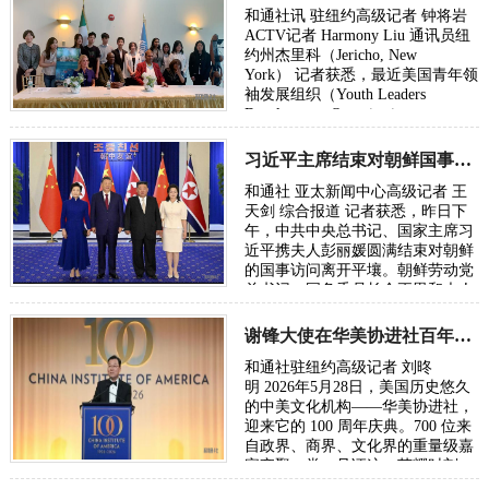
和通社讯 驻纽约高级记者 钟将岩
ACTV记者 Harmony Liu 通讯员纽
约州杰里科（Jericho, New
York） 记者获悉，最近美国青年领
袖发展组织（Youth Leaders
Development Organization，
YLDO）创会成员、副会长兼首席
AI与信息技术负责人Eric …
习近平主席结束对朝鲜国事访问昨日已返京
和通社 亚太新闻中心高级记者 王
天剑 综合报道 记者获悉，昨日下
午，中共中央总书记、国家主席习
近平携夫人彭丽媛圆满结束对朝鲜
的国事访问离开平壤。朝鲜劳动党
总书记、国务委员长金正恩和夫人
李雪主到机场送行，为习近平和夫
人彭丽媛…
谢锋大使在华美协进社百年庆典礼赞新时代东西方文明交流
和通社驻纽约高级记者 刘昸
明 2026年5月28日，美国历史悠久
的中美文化机构——华美协进社，
迎来它的 100 周年庆典。700 位来
自政界、商界、文化界的重量级嘉
宾齐聚一堂，见证这一荣耀时刻。
中国驻美国大使谢锋应邀出席在纽