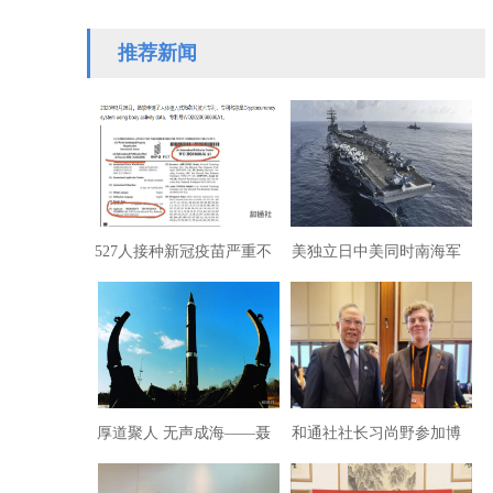
约举办的华美协…
推荐新闻
527人接种新冠疫苗严重不
美独立日中美同时南海军
良反应获赔1.54亿港元
唱对台戏
厚道聚人 无声成海——聂
和通社社长习尚野参加博
荣臻的引水之道
鳌亚洲论坛