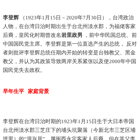
李登辉
（1923年1月15日－2020年7月30日），台湾政治
人物，在台湾日治时期出生于台北州淡水郡，为福佬客家
后裔，皇民化时期曾改名
岩里政男
，前中华民国总统、前
中国国民党主席。李登辉是第一位直选产生的总统， 反对
者则批评李登辉总统任期内开始的转变是台独教父、黑金
教父，并认为其政策导致两岸关系紧张以及使2000年中国
国民党失去政权。
早年生平 家庭背景
李登辉在台湾日治时期的1923年1月15日生于大日本帝国
台北州淡水郡三芝庄下的埔头坑聚落（今新北市三芝区埔
坪里）的“源兴居”，属闽西永定客家人后裔。但在其父李