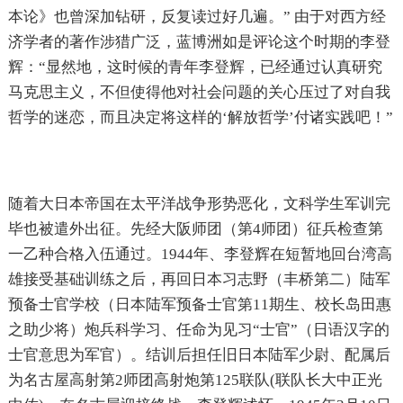
本论》也曾深加钻研，反复读过好几遍。” 由于对西方经
济学者的著作涉猎广泛，蓝博洲如是评论这个时期的李登
辉：“显然地，这时候的青年李登辉，已经通过认真研究
马克思主义，不但使得他对社会问题的关心压过了对自我
哲学的迷恋，而且决定将这样的‘解放哲学’付诸实践吧！”
随着大日本帝国在太平洋战争形势恶化，文科学生军训完
毕也被遣外出征。先经大阪师团（第4师团）征兵检查第
一乙种合格入伍通过。1944年、李登辉在短暂地回台湾高
雄接受基础训练之后，再回日本习志野（丰桥第二）陆军
预备士官学校（日本陆军预备士官第11期生、校长岛田惠
之助少将）炮兵科学习、任命为见习“士官”（日语汉字的
士官意思为军官）。结训后担任旧日本陆军少尉、配属后
为名古屋高射第2师团高射炮第125联队(联队长大中正光