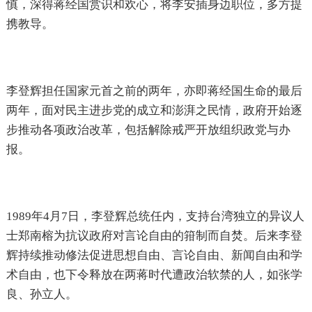
慎，深得蒋经国赏识和欢心，将李安插身边职位，多方提
携教导。
李登辉担任国家元首之前的两年，亦即蒋经国生命的最后
两年，面对民主进步党的成立和澎湃之民情，政府开始逐
步推动各项政治改革，包括解除戒严开放组织政党与办
报。
1989年4月7日，李登辉总统任内，支持台湾独立的异议人
士郑南榕为抗议政府对言论自由的箝制而自焚。后来李登
辉持续推动修法促进思想自由、言论自由、新闻自由和学
术自由，也下令释放在两蒋时代遭政治软禁的人，如张学
良、孙立人。