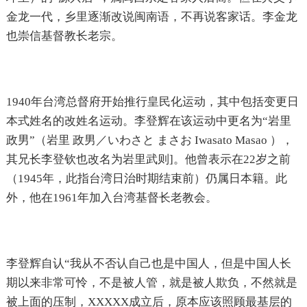
金龙一代，乡里逐渐改说闽南语，不再说客家话。李金龙
也崇信基督教长老宗。
1940年台湾总督府开始推行皇民化运动，其中包括变更日
本式姓名的改姓名运动。李登辉在该运动中更名为“岩里
政男”（岩里 政男／いわさと まさお Iwasato Masao ），
其兄长李登钦也改名为岩里武则]。他曾表示在22岁之前
（1945年，此指台湾日治时期结束前）仍属日本籍。此
外，他在1961年加入台湾基督长老教会。
李登辉自认“我从不否认自己也是中国人，但是中国人长
期以来非常可怜，不是被人管，就是被人欺负，不然就是
被上面的压制，XXXXX成立后，原本应该照顾最基层的