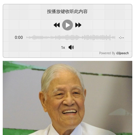
按播放键收听此内容
0:00
-:--
1x
Powered By
GSpeech