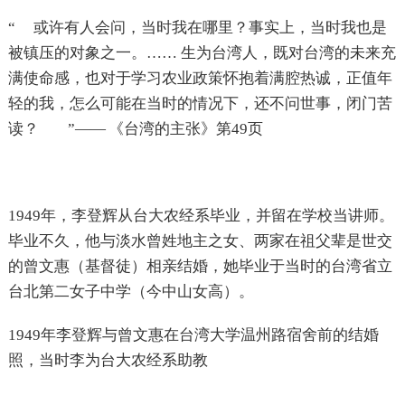
“ 或许有人会问，当时我在哪里？事实上，当时我也是
被镇压的对象之一。…… 生为台湾人，既对台湾的未来充
满使命感，也对于学习农业政策怀抱着满腔热诚，正值年
轻的我，怎么可能在当时的情况下，还不问世事，闭门苦
读？ ”—— 《台湾的主张》第49页
1949年，李登辉从台大农经系毕业，并留在学校当讲师。
毕业不久，他与淡水曾姓地主之女、两家在祖父辈是世交
的曾文惠（基督徒）相亲结婚，她毕业于当时的台湾省立
台北第二女子中学（今中山女高）。
1949年李登辉与曾文惠在台湾大学温州路宿舍前的结婚
照，当时李为台大农经系助教