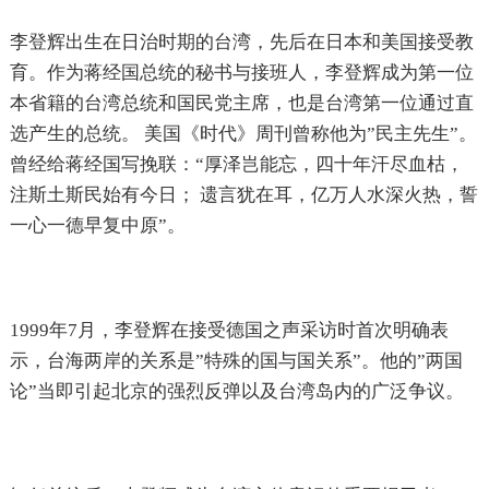
李登辉出生在日治时期的台湾，先后在日本和美国接受教
育。作为蒋经国总统的秘书与接班人，李登辉成为第一位
本省籍的台湾总统和国民党主席，也是台湾第一位通过直
选产生的总统。 美国《时代》周刊曾称他为”民主先生”。
曾经给蒋经国写挽联：“厚泽岂能忘，四十年汗尽血枯，
注斯土斯民始有今日； 遗言犹在耳，亿万人水深火热，誓
一心一德早复中原”。
1999年7月，李登辉在接受德国之声采访时首次明确表
示，台海两岸的关系是”特殊的国与国关系”。他的”两国
论”当即引起北京的强烈反弹以及台湾岛内的广泛争议。