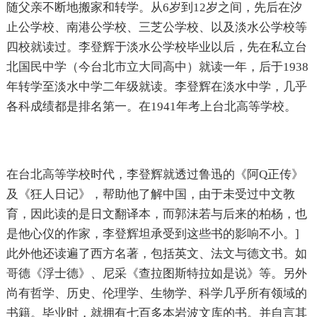
随父亲不断地搬家和转学。从6岁到12岁之间，先后在汐
止公学校、南港公学校、三芝公学校、以及淡水公学校等
四校就读过。李登辉于淡水公学校毕业以后，先在私立台
北国民中学（今台北市立大同高中）就读一年，后于1938
年转学至淡水中学二年级就读。李登辉在淡水中学，几乎
各科成绩都是排名第一。在1941年考上台北高等学校。
在台北高等学校时代，李登辉就透过鲁迅的《阿Q正传》
及《狂人日记》，帮助他了解中国，由于未受过中文教
育，因此读的是日文翻译本，而郭沫若与后来的柏杨，也
是他心仪的作家，李登辉坦承受到这些书的影响不小。]
此外他还读遍了西方名著，包括英文、法文与德文书。如
哥德《浮士德》、尼采《查拉图斯特拉如是说》等。另外
尚有哲学、历史、伦理学、生物学、科学几乎所有领域的
书籍。毕业时，就拥有七百多本岩波文库的书。并自言其