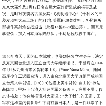
中佐)，在名古屋迎接终战。李登辉述怀、1945年3月10日
东京大轰炸及3月12日名古屋大轰炸所造成的损害及战
况。是时对夜袭名古屋及其“飞机制造中心”（千种区的三
菱发动机大幸工场）的317架美军B-29轰炸机，李登辉所
部操作高射炮奋战迎击（此役14架B-29遭击落）。而其兄
李登钦，加入日本海军陆战队，于马尼拉战役中阵亡。
1946年春天，因为日本战败，李登辉恢复学生身份，决定
从东京回台北进入国立台湾大学继续读书。李登辉在1946
年1月从九州搭乘客货轮米山丸（Yone Yama Maru）随同
高座少年工返回台湾，进入由台北帝国大学改组而成的国
立台湾大学就读。[18][19]他搭上美军货轮“自由轮”扺达
基隆港，甲板上台湾人批评国军装备破旧，疲累不堪，仪
态体格差；他突然插话对大家说：“为了我们的国家，国
军在这样差的装备条件下能打赢日本人，是一件非常了不