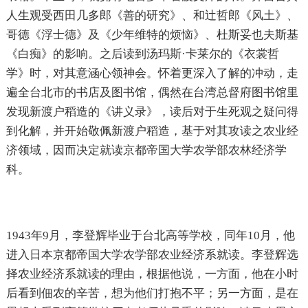
人生观受西田几多郎《善的研究》、和辻哲郎《风土》、
哥德《浮士德》及《少年维特的烦恼》、杜斯妥也夫斯基
《白痴》的影响。之后读到汤玛斯·卡莱尔的《衣裳哲
学》时，对其意涵心领神会。怀着更深入了解的冲动，走
遍全台北市的书店及图书馆，偶然在台湾总督府图书馆里
发现新渡户稻造的《讲义录》，读后对于生死观之疑问得
到化解，并开始敬佩新渡户稻造，基于对其攻读之农业经
济领域，因而决定就读京都帝国大学农学部农林经济学
科。
1943年9月，李登辉毕业于台北高等学校，同年10月，他
进入日本京都帝国大学农学部农业经济系就读。李登辉选
择农业经济系就读的理由，根据他说，一方面，他在小时
后看到佃农的辛苦，想为他们打抱不平；另一方面，是在