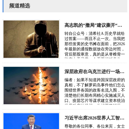
频道精选
高志凯的“撤局”建议撕开“以夷灭华”的百年剧本
转自公众号：清希社A 历史早就给
过答案——而且不止一次。当我把
那些发黄的史书摊在面前，把2026
年最新的通报数据放在旁边对照，
背后那股寒意，真的是从脊椎骨一
路窜上天灵盖。今天不想贩卖焦
虑，我只想把账本翻开，一笔一笔
算清楚。因为…
深层政府在乌克兰进行一场“地狱级大实验”，骗了全世界
编者：如果不知道跨国深层政府的
真相，不了解萝莉岛事件他们怎么
围猎世界各国的政客名流入围，不
清楚他们长期布局精心实施减灭人
口、疫苗芯片等谋求建立资本统治
世界秩序的设想，你就不了解世
界，也无从了解俄乌战争。所谓五
眼联盟国家…
习近平出席2026世界人工智能大会呼吁携手构建公正合理的全球人工智能治理体系
尊敬的各位同事、各位来宾，女士