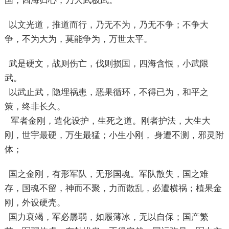
国，四海归心，乃大武极武。
以文光道，推道而行，乃无不为，乃无不争；不争大
争，不为大为，莫能争为，万世太平。
武是硬文，战则伤亡，伐则损国，四海含恨，小武限
武。
以武止武，隐埋祸患，恶果循环，不得已为，和平之
策，终非长久。
军者金刚，造化设护，生死之道。刚者护法，大生大
刚，世宇最硬，万生最猛；小生小刚， 身遭不测，邪灵附
体；
国之金刚，有形军队，无形国魂。军队散失，国之难
存，国魂不留，神而不聚，力而散乱，必遭横祸；植果金
刚，外设硬壳。
国力衰竭，军必孱弱，如履薄冰，无以自保；国产繁