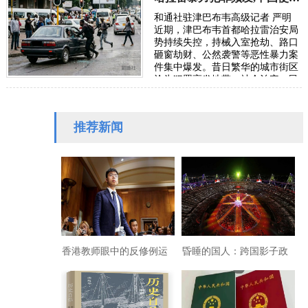
和通社驻津巴布韦高级记者 严明
近期，津巴布韦首都哈拉雷治安局
势持续失控，持械入室抢劫、路口
砸窗劫财、公然袭警等恶性暴力案
件集中爆发。昔日繁华的城市街区
沦为犯罪高发地带，社会治安、民
生安全与营商环境遭受严重冲击。
针对在津…
推荐新闻
香港教师眼中的反修例运
昏睡的国人：跨国影子政
动
府魔幻掏空金融整垮苏联