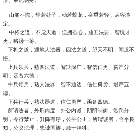
形、展虎豹身。
山崩不惊，静若处子，动若蛟龙，举重若轻，从容淡
定。
中将之道，不觉天道，但拥圣心，通五法要，智境才
勇，略逊一筹。
下将之道，通地人法器，四法之道，望天不明，闻道不
悟。
上兵领兵，熟四法道，智缺深广，智信仁勇、赏严分
明，函备六德；
中兵领兵，熟人法器，智不通达，信仁勇赏、增严五
德。
下兵行兵，熟法器道，信仁勇严，函备四德。
所谓法者，外刑内度；外公内诚；阴阳制衡，赏罚分
明，令行禁止，升降有序，公平公正；所谓诚者，合乎良
知，公义法理，忠诚国族，敢于牺牲。