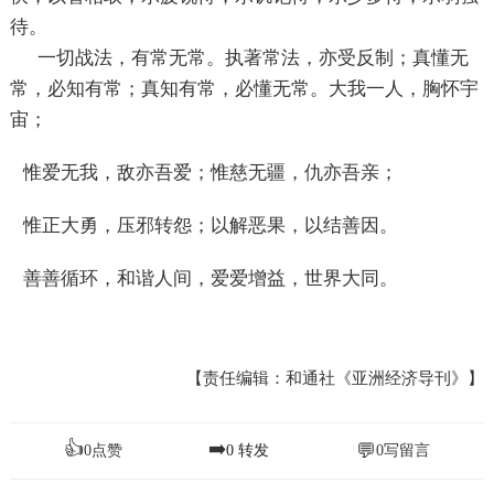
待。
一切战法，有常无常。执著常法，亦受反制；真懂无
常，必知有常；真知有常，必懂无常。大我一人，胸怀宇
宙；
惟爱无我，敌亦吾爱；惟慈无疆，仇亦吾亲；
惟正大勇，压邪转怨；以解恶果，以结善因。
善善循环，和谐人间，爱爱增益，世界大同。
【责任编辑：和通社《亚洲经济导刊》】
👍
➡️
💬
0
点赞
0
转发
0
写留言