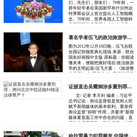
们，先生们，朋友们： 70年前，一
群年轻学者在美国新罕布什尔州达
特茅斯会议上首次提出人工智能概
念。70年间，世界各国人工智能科
学家和研发者不断在未知中求索、
在曲折中前行、在坚守中突破。70
年后，…
著名学者伍飞的政治旅游学方案：《旅游整合世界》
图为2012年12月18日晚，伍飞在联
合国记协颁奖典礼现场 来源：联合
国友好画报中文版 原标题：你能读
懂未来，便能把握好现在/政治旅游
学的文明起底/伍飞方案：《旅游整
合世界》 文/王学会 “如果说谁是世
界政治旅游学的奠基人，或许非华
人…
证据直击吴耀炯涉多重刑罪：拷问北京中院还能纠错还法律尊严？
文/ 记者 李天剑 编者：习近平
总书记说：舆论监督权是党和人民
赋予新闻媒体的基本权利。要发挥
舆论监督“前哨”作用，并要求“新闻
媒体要直面工作中存在的问题，直
面社会丑恶现象，激浊扬清、针砭
时弊”。本社收到受害者武女士
（应…
哈拉雷暴力犯罪频发,中国使馆发布安全防范通告