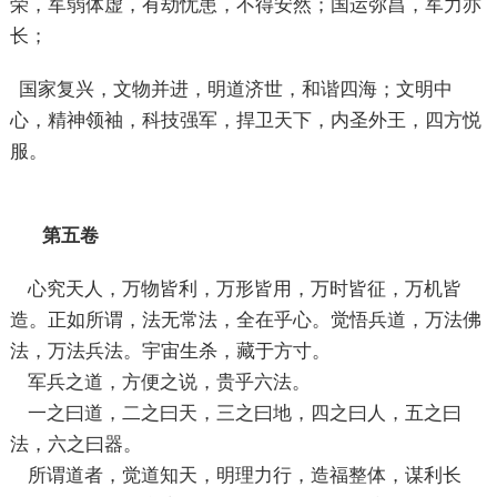
荣，军弱体虚，有劫忧患，不得安然；国运弥昌，军力亦
长；
国家复兴，文物并进，明道济世，和谐四海；文明中
心，精神领袖，科技强军，捍卫天下，内圣外王，四方悦
服。
第五卷
心究天人，万物皆利，万形皆用，万时皆征，万机皆
造。正如所谓，法无常法，全在乎心。觉悟兵道，万法佛
法，万法兵法。宇宙生杀，藏于方寸。
军兵之道，方便之说，贵乎六法。
一之曰道，二之曰天，三之曰地，四之曰人，五之曰
法，六之曰器。
所谓道者，觉道知天，明理力行，造福整体，谋利长