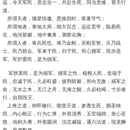
远，令天军民，意志合一，共赴生死，同当患难，替天行
道。
所谓天者，懂星悟谶、悉推四时，寒暑节气；
所谓地者，掌地大局，细方百态，远近宽窄，险易死
生，地河脏腑，地中禽兽，测察在胸；
所谓人者，将兵民也。将乃金刚，至刚至智。兵乃战
士。民乃群众。军来于民，归于民。民心拥军，民亦是
军。军护爱民，是为德军。
军扰害民，是为祸军。德军之性，植根人民，造福于
民，忠诚于民，久必旺盛，披荆斩棘，所向无敌；祸军之
命，无水之木，无江之舟，无海之舰，久必枯竭，寸步难
行，自我毁灭。
上将之道，帅即修行。能觉天道，参透生死，拥圣纳
民，内心刚正，行为仁厚，外形清秀，五官端阔，发心至
慈，动则大勇，外形圆润，仪态威猛，通六法道，现龙狮