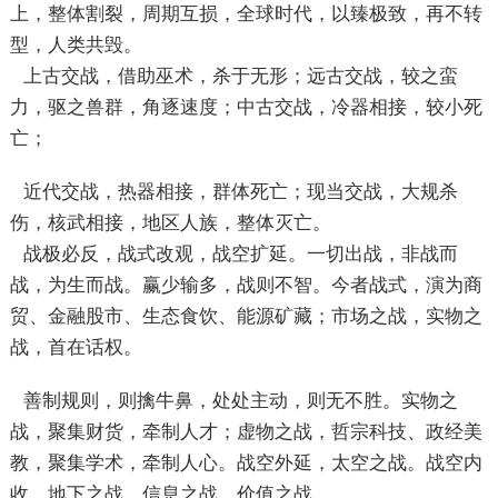
上，整体割裂，周期互损，全球时代，以臻极致，再不转
型，人类共毁。
上古交战，借助巫术，杀于无形；远古交战，较之蛮
力，驱之兽群，角逐速度；中古交战，冷器相接，较小死
亡；
近代交战，热器相接，群体死亡；现当交战，大规杀
伤，核武相接，地区人族，整体灭亡。
战极必反，战式改观，战空扩延。一切出战，非战而
战，为生而战。赢少输多，战则不智。今者战式，演为商
贸、金融股市、生态食饮、能源矿藏；市场之战，实物之
战，首在话权。
善制规则，则擒牛鼻，处处主动，则无不胜。实物之
战，聚集财货，牵制人才；虚物之战，哲宗科技、政经美
教，聚集学术，牵制人心。战空外延，太空之战。战空内
收，地下之战，信息之战，价值之战。