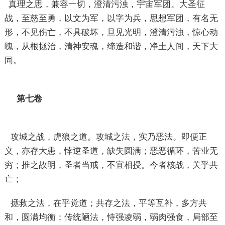
真理之思，兼容一切，澄清污浊，宇宙军团。大圣征
战，至慈至勇，以文为军，以字为兵，思想军团，有名无
形，不见伤亡，不具破坏，旦见光明，澄清污浊，惊心动
魄，从根拯治，清神安魂，缔造和谐，净土人间，天下大
同。
第七卷
攻城之战，虎狼之道。攻城之法，实乃恶法。即便正
义，亦存大患，悖逆圣道，缺失圆满；恶恶循环，苦业无
穷；推之故明，圣者当戒，不宜相授。今者核战，关乎共
亡；
拯救之法，在乎觉道；共存之法，平等互补，多方共
和，圆满均衡；传统陋法，恃强凌弱，弱肉强食，局部至