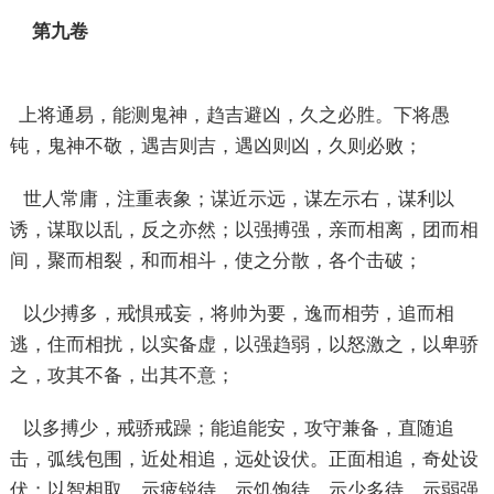
第九卷
上将通易，能测鬼神，趋吉避凶，久之必胜。下将愚
钝，鬼神不敬，遇吉则吉，遇凶则凶，久则必败；
世人常庸，注重表象；谋近示远，谋左示右，谋利以
诱，谋取以乱，反之亦然；以强搏强，亲而相离，团而相
间，聚而相裂，和而相斗，使之分散，各个击破；
以少搏多，戒惧戒妄，将帅为要，逸而相劳，追而相
逃，住而相扰，以实备虚，以强趋弱，以怒激之，以卑骄
之，攻其不备，出其不意；
以多搏少，戒骄戒躁；能追能安，攻守兼备，直随追
击，弧线包围，近处相追，远处设伏。正面相追，奇处设
伏；以智相取，示疲锐待，示饥饱待，示少多待，示弱强