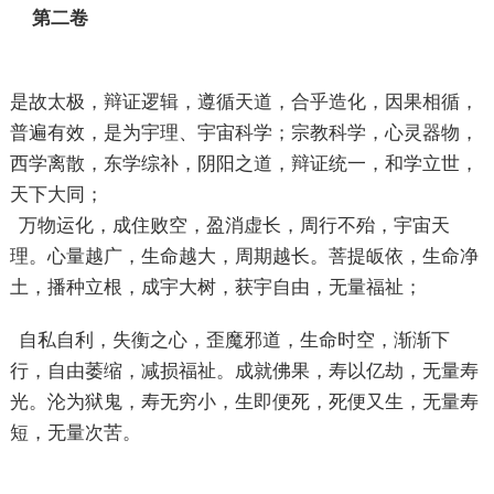
第二卷
是故太极，辩证逻辑，遵循天道，合乎造化，因果相循，
普遍有效，是为宇理、宇宙科学；宗教科学，心灵器物，
西学离散，东学综补，阴阳之道，辩证统一，和学立世，
天下大同；
万物运化，成住败空，盈消虚长，周行不殆，宇宙天
理。心量越广，生命越大，周期越长。菩提皈依，生命净
土，播种立根，成宇大树，获宇自由，无量福祉；
自私自利，失衡之心，歪魔邪道，生命时空，渐渐下
行，自由萎缩，减损福祉。成就佛果，寿以亿劫，无量寿
光。沦为狱鬼，寿无穷小，生即便死，死便又生，无量寿
短，无量次苦。